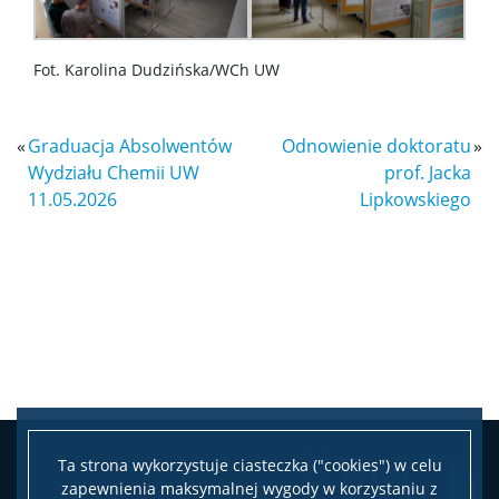
Fot. Karolina Dudzińska/WCh UW
«
Graduacja Absolwentów
Odnowienie doktoratu
»
Wydziału Chemii UW
prof. Jacka
11.05.2026
Lipkowskiego
Ta strona wykorzystuje ciasteczka ("cookies") w celu
zapewnienia maksymalnej wygody w korzystaniu z