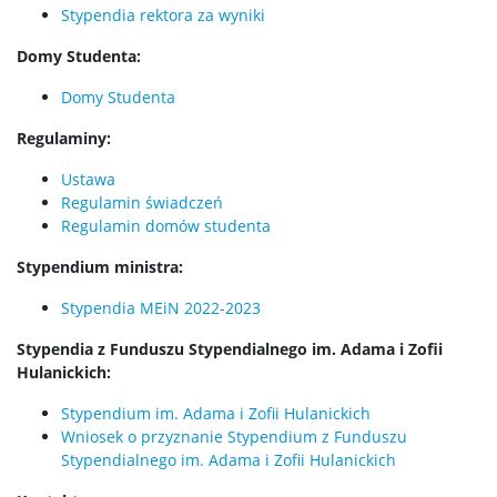
Stypendia rektora za wyniki
Master Studies in Chemistry in English (EN)
Domy Studenta:
Domy Studenta
Chemia medyczna II stopnia
Regulaminy:
Radiogenomika II stopnia
Ustawa
Regulamin świadczeń
Regulamin domów studenta
Studia w ramach MISMaP
Stypendium ministra:
Studia podyplomowe
Stypendia MEiN 2022-2023
Stypendia z Funduszu Stypendialnego im. Adama i Zofii
Dziekanat Studencki
Hulanickich:
Stypendium im. Adama i Zofii Hulanickich
Pełnomocniczka ds. osób ze specjalnymi
Wniosek o przyznanie Stypendium z Funduszu
potrzebami edukacyjnymi
Stypendialnego im. Adama i Zofii Hulanickich