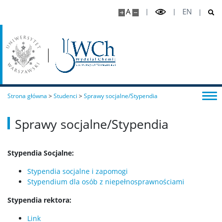
A
EN
Studia I stopnia (inżynierskie)
Chemia medyczna I stopnia
Chemiczna analiza instrumentalna I stopnia
Strona główna
>
Studenci
>
Sprawy socjalne/Stypendia
Nanoinżynieria
Sprawy socjalne/Stypendia
Studia II stopnia (magisterskie)
Stypendia Socjalne:
Stypendia socjalne i zapomogi
Chemia II stopnia
Stypendium dla osób z niepełnosprawnościami
Stypendia rektora:
Chemia stosowana II stopnia
Link