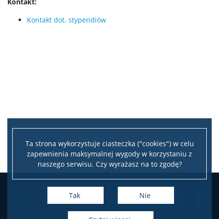
Kontakt:
Sprawy socjalne/Stypendia
Kontakt dot. stypendiów
Samorząd Studencki
Praktyki Studenckie
Program ERASMUS+
Program MOST
Ta strona wykorzystuje ciasteczka ("cookies") w celu
zapewnienia maksymalnej wygody w korzystaniu z
Koła naukowe
naszego serwisu. Czy wyrażasz na to zgodę?
Oprogramowanie
Tak
Nie
STUDENT STUDENTOWI