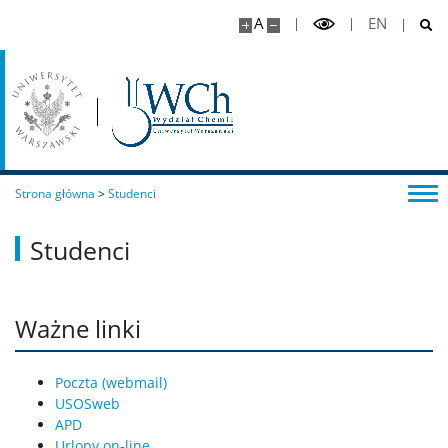
A
EN
Badania i nauka
Zespoły badawcze
Seminaria
Strona główna
>
Studenci
Konferencje
Studenci
Stopnie i tytuły
Ważne linki
Repozytorium „Dane Badawcze UW”
Poczta (webmail)
Serwis Naukowy UW
USOSweb
APD
Urlopy on-line