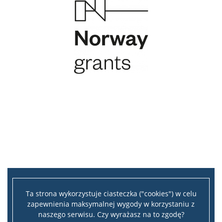
Ta strona wykorzystuje ciasteczka ("cookies") w celu
zapewnienia maksymalnej wygody w korzystaniu z
naszego serwisu. Czy wyrażasz na to zgodę?