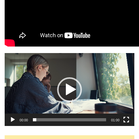
Dla szkół
Dołącz do gry – twórz z nami przyszłość chemii!
Zjazd Dziekanów Wydziałów Chemicznych 2026
Odtwarzacz
video
00:00
01:00