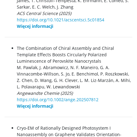
James, T. Christoff-Tempesta, K. Ehrmann, E. Comeo, S.
Sarkar, E. C. Welch, J. Zhang
ACS Central Science (2025)
https://doi.org/10.1021/acscentsci.5c01854
Więcej informacji
The Combination of Chiral Assembly and Chiral
Template Effects Boosts Circularly Polarized
Luminescence of Perovskite Nanocrystals
M. Pawlak, J. Abramowicz, N. F. Maneiro, G. A.
Vinnacombe-Willson, S. Jo, E. Benchimol, P. Roszkowski,
Z. Chen, D. Wang, G. H. Clever, L. M. Liz-Marzán, A. Mihi,
L. Polavarapu, W. Lewandowski
Angewandte Chemie (2025)
https://doi.org/10.1002/ange.202507812
Więcej informacji
Cryo-EM of Rationally Designed Photosystem I
Nanoassembly on Graphene Validates Orientation-