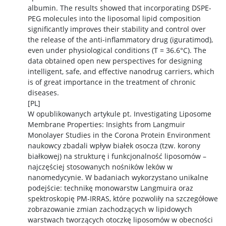
albumin. The results showed that incorporating DSPE-
PEG molecules into the liposomal lipid composition
significantly improves their stability and control over
the release of the anti-inflammatory drug (iguratimod),
even under physiological conditions (T = 36.6°C). The
data obtained open new perspectives for designing
intelligent, safe, and effective nanodrug carriers, which
is of great importance in the treatment of chronic
diseases.
[PL]
W opublikowanych artykule pt. Investigating Liposome
Membrane Properties: Insights from Langmuir
Monolayer Studies in the Corona Protein Environment
naukowcy zbadali wpływ białek osocza (tzw. korony
białkowej) na strukturę i funkcjonalność liposomów –
najczęściej stosowanych nośników leków w
nanomedycynie. W badaniach wykorzystano unikalne
podejście: technikę monowarstw Langmuira oraz
spektroskopię PM-IRRAS, które pozwoliły na szczegółowe
zobrazowanie zmian zachodzących w lipidowych
warstwach tworzących otoczkę liposomów w obecności