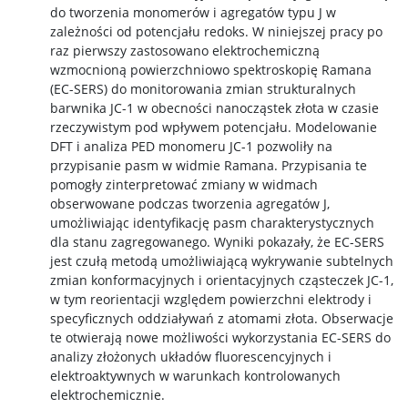
do tworzenia monomerów i agregatów typu J w
zależności od potencjału redoks. W niniejszej pracy po
raz pierwszy zastosowano elektrochemiczną
wzmocnioną powierzchniowo spektroskopię Ramana
(EC-SERS) do monitorowania zmian strukturalnych
barwnika JC-1 w obecności nanocząstek złota w czasie
rzeczywistym pod wpływem potencjału. Modelowanie
DFT i analiza PED monomeru JC-1 pozwoliły na
przypisanie pasm w widmie Ramana. Przypisania te
pomogły zinterpretować zmiany w widmach
obserwowane podczas tworzenia agregatów J,
umożliwiając identyfikację pasm charakterystycznych
dla stanu zagregowanego. Wyniki pokazały, że EC-SERS
jest czułą metodą umożliwiającą wykrywanie subtelnych
zmian konformacyjnych i orientacyjnych cząsteczek JC-1,
w tym reorientacji względem powierzchni elektrody i
specyficznych oddziaływań z atomami złota. Obserwacje
te otwierają nowe możliwości wykorzystania EC-SERS do
analizy złożonych układów fluorescencyjnych i
elektroaktywnych w warunkach kontrolowanych
elektrochemicznie.