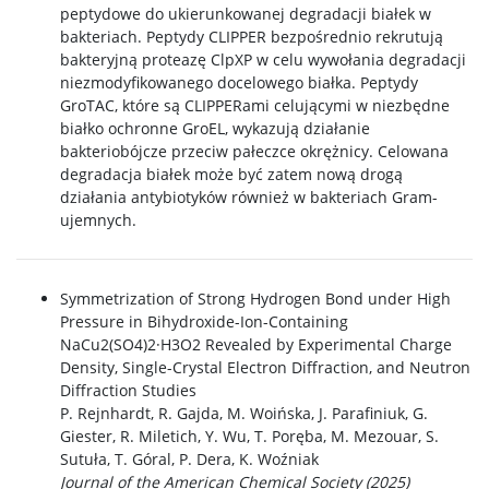
peptydowe do ukierunkowanej degradacji białek w
bakteriach. Peptydy CLIPPER bezpośrednio rekrutują
bakteryjną proteazę ClpXP w celu wywołania degradacji
niezmodyfikowanego docelowego białka. Peptydy
GroTAC, które są CLIPPERami celującymi w niezbędne
białko ochronne GroEL, wykazują działanie
bakteriobójcze przeciw pałeczce okrężnicy. Celowana
degradacja białek może być zatem nową drogą
działania antybiotyków również w bakteriach Gram-
ujemnych.
Symmetrization of Strong Hydrogen Bond under High
Pressure in Bihydroxide-Ion-Containing
NaCu2(SO4)2·H3O2 Revealed by Experimental Charge
Density, Single-Crystal Electron Diffraction, and Neutron
Diffraction Studies
P. Rejnhardt, R. Gajda, M. Woińska, J. Parafiniuk, G.
Giester, R. Miletich, Y. Wu, T. Poręba, M. Mezouar, S.
Sutuła, T. Góral, P. Dera, K. Woźniak
Journal of the American Chemical Society (2025)