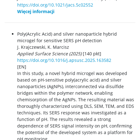
https://doi.org/10.1021/jacs.5c02552
Więcej informacji
Poly(Acrylic Acid) and silver nanoparticle hybrid
microgel for sensitive SERS pH detection
J. Krajczewski, K. Marcisz
Applied Surface Science (2025)
[140 pkt]
https://doi.org/10.1016/j.apsusc.2025.163582
[EN]
In this study, a novel hybrid microgel was developed
based on pH-sensitive poly(acrylic acid) and silver
nanoparticles (AgNPs), interconnected via disulfide
bridges within the polymer network, enabling
chemisorption of the AgNPs. The resulting material was
thoroughly characterized using DLS, SEM, TEM, and EDS
techniques. Its SERS response was investigated as a
function of pH. The results revealed a strong
dependence of SERS signal intensity on pH, confirming
the potential of the developed system as a platform for
pH monitoring.