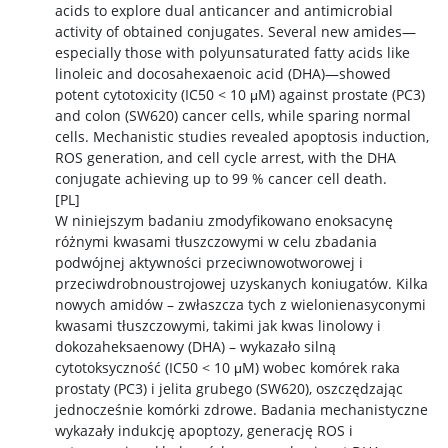
acids to explore dual anticancer and antimicrobial
activity of obtained conjugates. Several new amides—
especially those with polyunsaturated fatty acids like
linoleic and docosahexaenoic acid (DHA)—showed
potent cytotoxicity (IC50 < 10 μM) against prostate (PC3)
and colon (SW620) cancer cells, while sparing normal
cells. Mechanistic studies revealed apoptosis induction,
ROS generation, and cell cycle arrest, with the DHA
conjugate achieving up to 99 % cancer cell death.
[PL]
W niniejszym badaniu zmodyfikowano enoksacynę
różnymi kwasami tłuszczowymi w celu zbadania
podwójnej aktywności przeciwnowotworowej i
przeciwdrobnoustrojowej uzyskanych koniugatów. Kilka
nowych amidów – zwłaszcza tych z wielonienasyconymi
kwasami tłuszczowymi, takimi jak kwas linolowy i
dokozaheksaenowy (DHA) – wykazało silną
cytotoksyczność (IC50 < 10 μM) wobec komórek raka
prostaty (PC3) i jelita grubego (SW620), oszczędzając
jednocześnie komórki zdrowe. Badania mechanistyczne
wykazały indukcję apoptozy, generację ROS i