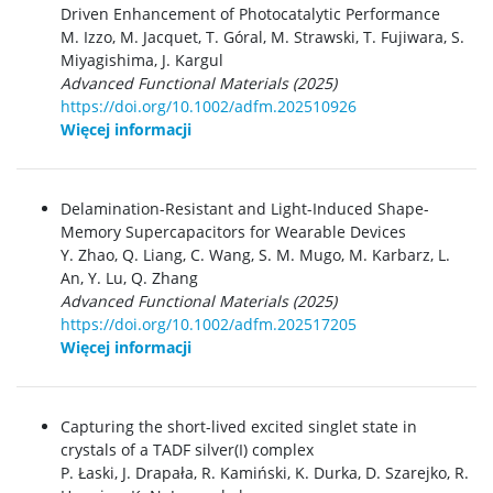
Driven Enhancement of Photocatalytic Performance
M. Izzo
,
M. Jacquet
,
T. Góral
,
M. Strawski
,
T. Fujiwara
,
S.
Miyagishima
,
J. Kargul
Advanced Functional Materials (2025)
https://doi.org/10.1002/adfm.202510926
Więcej informacji
Delamination-Resistant and Light-Induced Shape-
Memory Supercapacitors for Wearable Devices
Y. Zhao, Q. Liang, C. Wang, S. M. Mugo, M. Karbarz, L.
An, Y. Lu, Q. Zhang
Advanced Functional Materials (2025)
https://doi.org/10.1002/adfm.202517205
Więcej informacji
Capturing the short-lived excited singlet state in
crystals of a TADF silver(I) complex
P. Łaski, J. Drapała, R. Kamiński, K. Durka, D. Szarejko, R.