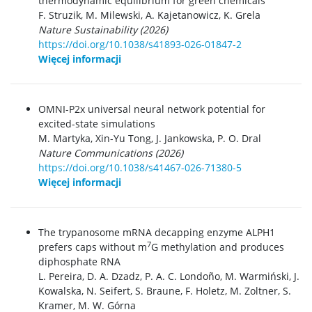
thermodynamic equilibrium for green chemicals
F. Struzik, M. Milewski, A. Kajetanowicz, K. Grela
Nature Sustainability (2026)
https://doi.org/10.1038/s41893-026-01847-2
Więcej informacji
OMNI-P2x universal neural network potential for
excited-state simulations
M. Martyka, Xin-Yu Tong, J. Jankowska, P. O. Dral
Nature Communications (2026)
https://doi.org/10.1038/s41467-026-71380-5
Więcej informacji
The trypanosome mRNA decapping enzyme ALPH1
7
prefers caps without m
G methylation and produces
diphosphate RNA
L. Pereira, D. A. Dzadz, P. A. C.
Londoño, M. Warmiński, J.
Kowalska, N. Seifert, S. Braune, F. Holetz, M. Zoltner, S.
Kramer, M. W. Górna