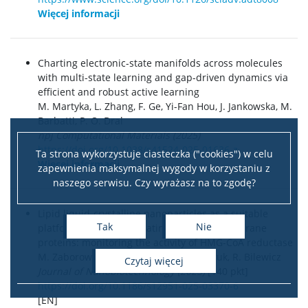
Więcej informacji
Charting electronic-state manifolds across molecules
with multi-state learning and gap-driven dynamics via
efficient and robust active learning
M. Martyka, L. Zhang, F. Ge, Yi-Fan Hou, J. Jankowska, M.
Barbatti, P. O. Dral
npj Computational Materials (2025)
https://doi.org/10.1038/s41524-025-01636-z
Ta strona wykorzystuje ciasteczka ("cookies") w celu
Więcej informacji
zapewnienia maksymalnej wygody w korzystaniu z
naszego serwisu. Czy wyrażasz na to zgodę?
Lipid liquid-crystalline nanoparticles as a suitable
Tak
Nie
platform for accommodating sensitive membrane
proteins: monitoring the activity of HMG-CoA reductase
M. Zaborowska-Mazurkiewicz, E. Nazaruk, R. Bilewicz
czytaj więcej
Journal of Nanobiotechnology (2025)
[140 pkt]
https://doi.org/10.1186/s12951-025-03370-6
[EN]