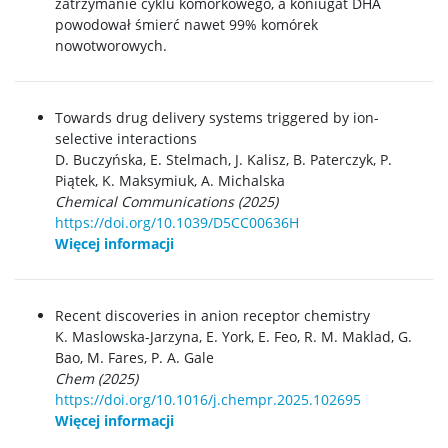
zatrzymanie cyklu komórkowego, a koniugat DHA
powodował śmierć nawet 99% komórek
nowotworowych.
Towards drug delivery systems triggered by ion-
selective interactions
D. Buczyńska, E.
Stelmach,
J. Kalisz,
B. Paterczyk,
P.
Piątek,
K. Maksymiuk,
A. Michalska
Chemical Communications (2025)
https://doi.org/10.1039/D5CC00636H
Więcej informacji
Recent discoveries in anion receptor chemistry
K. Maslowska-Jarzyna, E. York, E. Feo, R. M. Maklad, G.
Bao, M. Fares, P. A. Gale
Chem (2025)
https://doi.org/10.1016/j.chempr.2025.102695
Więcej informacji