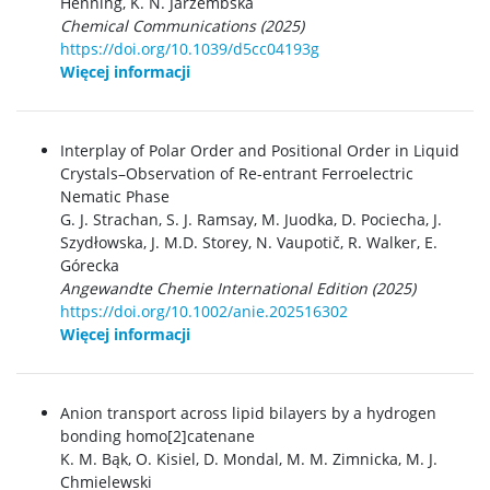
Henning, K. N. Jarzembska
Chemical Communications (2025)
https://doi.org/10.1039/d5cc04193g
Więcej informacji
Interplay of Polar Order and Positional Order in Liquid
Crystals–Observation of Re-entrant Ferroelectric
Nematic Phase
G. J. Strachan, S. J. Ramsay, M. Juodka, D. Pociecha, J.
Szydłowska, J. M.D. Storey, N. Vaupotič, R. Walker, E.
Górecka
Angewandte Chemie International Edition (2025)
https://doi.org/10.1002/anie.202516302
Więcej informacji
Anion transport across lipid bilayers by a hydrogen
bonding homo[2]catenane
K. M. Bąk,
O. Kisiel,
D. Mondal,
M. M. Zimnicka,
M. J.
Chmielewski