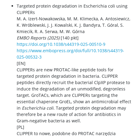
Targeted protein degradation in Escherichia coli using
CLIPPERs
M. A. Izert-Nowakowska, M. M. Klimecka, A. Antosiewicz,
K. Wróblewski, J. J. Kowalski, K. J. Bandyra, T. Góral, S.
Kmiecik, R. A. Serwa, M. W. Górna
EMBO Reports (2025)
[140 pkt]
https://doi.org/10.1038/s44319-025-00510-9
https://www.embopress.org/doi/full/10.1038/s44319-
025-00532-3
[EN]
CLIPPERs are new PROTAC-like peptide tools for
targeted protein degradation in bacteria. CLIPPER
peptides directly recruit the bacterial ClpXP protease to
induce the degradation of an unmodified, degronless
target. GroTACs, which are CLIPPERs targeting the
essential chaperone GroEL, show an antimicrobial effect
in
Escherichia coli
. Targeted protein degradation may
therefore be a new route of action for antibiotics in
Gram-negative bacteria as well.
[PL]
CLIPPER to nowe, podobne do PROTAC narzędzia