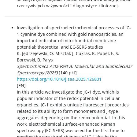
rzeczywistych w żywności i diagnostyce klinicznej.
Investigation of spectroelectrochemical processes of JC-
1 cyanine dye combined with gold nanoparticles, an
important indicator of mitochondrial membrane
potential: theoretical and EC-SERS studies
K. Jędrzejewski, O. Misztal, J. Cukras, K. Pupel, Ł. S.
Borowski, B. Pałys
Spectrochimica Acta Part A: Molecular and Biomolecular
Spectroscopy (2025)
[140 pkt]
https://doi.org/10.1016/j.saa.2025.126801
[EN]
In this article we investigate the JC-1 dye, which is
popular indicator of the redox potential in cellular
organelles. JC-1 exhibits unique fluorescent properties
related to its ability to form monomers and J-type
aggregates depending on the redox potential. In this
work, electrochemical surface-enhanced Raman
spectroscopy (EC-SERS) was used for the first time to
monitor the structural changes of JC-1 dye in the