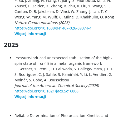
P. Su, J. Zhang, H. Wang, Y. Jiang, S. Paul Dutta, M. Li, H.
Yousef, P. Zalden, K. Zhang, R. Zhu, X. Liu, Y. Wang, S. E.
Canton, D. B. Jakobsen, D. Vinci, W. Zhang, J. Lan, T.-C.
Weng, W. Yang, M. Wulff, C. Milne, D. Khakhulin, Q. Kong
Nature Communications (2026)
https://doi.org/10.1038/s41467-026-69374-4
Więcej informacji
2025
Pressure-induced unexpected stabilization of the high-
spin state of iron(II) in a metal-organic framework
L. Getzner, Y. Remili, D. Paliwoda, S. Gallego-Parra, J. E. F.
S. Rodrigues, C. J. Sahle, R. Kamiński, Y. Li, L. Vendier, G.
Molnár, S. Cobo, A. Bousseksou
Journal of the American Chemical Society (2025)
https://doi.org/10.1021/jacs.5c16808
Więcej informacji
Reliable Determination of Photoreaction Kinetics and