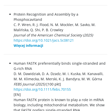
Protein Recognition and Assembly by a
Phosphocavitand
C. P. Wren, R. J. Flood, N. M. Mockler, M. Savko, M.
Malińska, Q. Shi, P. B. Crowley
Journal of the American Chemical Society (2025)
https://doi.org/10.1021/jacs.5c08121
Więcej informacji
Human FASTK preferentially binds single-stranded and
G-rich RNA
D. M. Dawidziak, D. A. Dzadz, M. I. Kuska, M. Kanavalli,
M. M. Klimecka, M. Merski, K. J. Bandyra, M. W. Górna
FEBS Journal (2025)
[100 pkt]
https://doi.org/10.1111/febs.70155
[EN]
Human FASTK protein is known to play a role in mRNA
biology, including mitochondrial metabolism. We show
that FASTK prefers single-stranded RNA