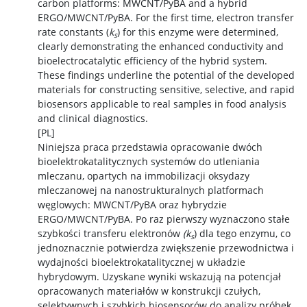
carbon platforms: MWCNT/PyBA and a hybrid
ERGO/MWCNT/PyBA. For the first time, electron transfer
rate constants (
k
) for this enzyme were determined,
s
clearly demonstrating the enhanced conductivity and
bioelectrocatalytic efficiency of the hybrid system.
These findings underline the potential of the developed
materials for constructing sensitive, selective, and rapid
biosensors applicable to real samples in food analysis
and clinical diagnostics.
[PL]
Niniejsza praca przedstawia opracowanie dwóch
bioelektrokatalitycznych systemów do utleniania
mleczanu, opartych na immobilizacji oksydazy
mleczanowej na nanostrukturalnych platformach
węglowych: MWCNT/PyBA oraz hybrydzie
ERGO/MWCNT/PyBA. Po raz pierwszy wyznaczono stałe
szybkości transferu elektronów
(k
) dla tego enzymu, co
s
jednoznacznie potwierdza zwiększenie przewodnictwa i
wydajności bioelektrokatalitycznej w układzie
hybrydowym. Uzyskane wyniki wskazują na potencjał
opracowanych materiałów w konstrukcji czułych,
selektywnych i szybkich biosensorów do analizy próbek