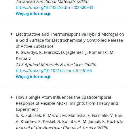
Advanced Functional Materials (2025)
https://doi.org/10.1002/adfm.202500933
Więcej informacji
Electroactive and Thermoresponsive Hybrid Microgel on
a Gold Surface for Electrochemically Controlled Release
of Active Substance
P. Gwardys, K. Marcisz, D. Jagleniec, J. Romański, M.
Karbarz
ACS Applied Materials & Interfaces (2025)
https://doi.org/10.1021/acsami.5c06165
Więcej informacji
How a Single Atom Influences the Spatiotemporal
Response of Flexible MOFs: Insights from Theory and
Experiment
S. K. Sobczak,
B. Mazur,
M. Malińska,
F. Formalik,
V. Bon,
A. Khadiev, S.
Kaskel,
B. Kuchta,
A. M. Janiak,
K. Roztocki
Journal of the American Chemical Society (2025)