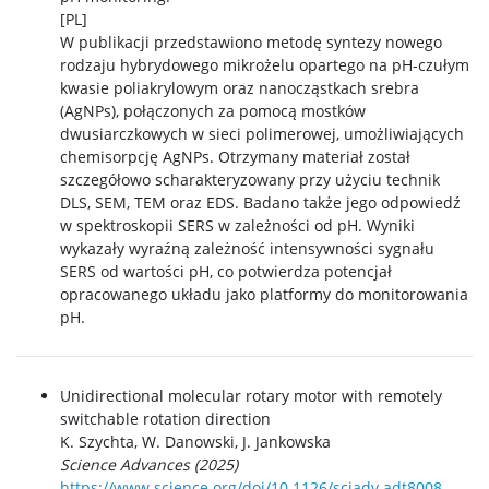
[PL]
W publikacji przedstawiono metodę syntezy nowego
rodzaju hybrydowego mikrożelu opartego na pH-czułym
kwasie poliakrylowym oraz nanocząstkach srebra
(AgNPs), połączonych za pomocą mostków
dwusiarczkowych w sieci polimerowej, umożliwiających
chemisorpcję AgNPs. Otrzymany materiał został
szczegółowo scharakteryzowany przy użyciu technik
DLS, SEM, TEM oraz EDS. Badano także jego odpowiedź
w spektroskopii SERS w zależności od pH. Wyniki
wykazały wyraźną zależność intensywności sygnału
SERS od wartości pH, co potwierdza potencjał
opracowanego układu jako platformy do monitorowania
pH.
Unidirectional molecular rotary motor with remotely
switchable rotation direction
K. Szychta, W. Danowski, J. Jankowska
Science Advances (2025)
https://www.science.org/doi/10.1126/sciadv.adt8008