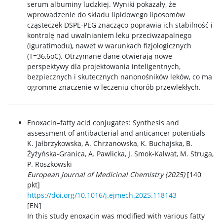
serum albuminy ludzkiej. Wyniki pokazały, że
wprowadzenie do składu lipidowego liposomów
cząsteczek DSPE-PEG znacząco poprawia ich stabilność i
kontrolę nad uwalnianiem leku przeciwzapalnego
(iguratimodu), nawet w warunkach fizjologicznych
(T=36,6oC). Otrzymane dane otwierają nowe
perspektywy dla projektowania inteligentnych,
bezpiecznych i skutecznych nanonośników leków, co ma
ogromne znaczenie w leczeniu chorób przewlekłych.
Enoxacin–fatty acid conjugates: Synthesis and
assessment of antibacterial and anticancer potentials
K. Jałbrzykowska, A. Chrzanowska, K. Buchajska, B.
Żyżyńska-Granica, A. Pawlicka, J. Smok-Kalwat, M. Struga,
P. Roszkowski
European Journal of Medicinal Chemistry (2025)
[140
pkt]
https://doi.org/10.1016/j.ejmech.2025.118143
[EN]
In this study enoxacin was modified with various fatty