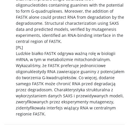
oligonucleotides containing guanines with the potential
to form G-quadruplexes. Moreover, the addition of
FASTK alone could protect RNA from degradation by the
degradosome. Structural characterization using SAXS
data and predicted models, verified by mutagenesis
experiments, identified an RNA-binding interface in the
central region of FASTK.
[PL]
Ludzkie białko FASTK odgrywa ważną rolę w biologii
mRNA, w tym w metabolizmie mitochondrialnym.
Wykazaliśmy, że FASTK preferuje jednoniciowe
oligonukleotydy RNA zawierające guaniny z potencjałem
do tworzenia G-kwadrupleksów. Co więcej, dodanie
samego FASTK może chronić RNA przed degradacją
przez degradosom. Charakterystyka strukturalna z
wykorzystaniem danych SAXS i przewidywanych modeli,
zweryfikowanych przez eksperymenty mutagenezy,
zidentyfikowała interfejs wiążący RNA w centralnym
regionie FASTK.