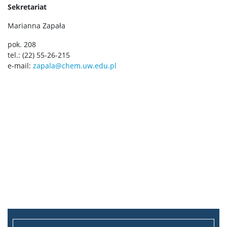
Chemiczna analiza instrumentalna I stopnia
Sekretariat
Marianna Zapała
Nanoinżynieria
pok. 208
tel.: (22) 55-26-215
Studia II stopnia (magisterskie)
e-mail:
zapala@chem.uw.edu.pl
Chemia II stopnia
Chemia stosowana II stopnia
Master Studies in Chemistry in English (EN)
Chemia medyczna II stopnia
Radiogenomika II stopnia