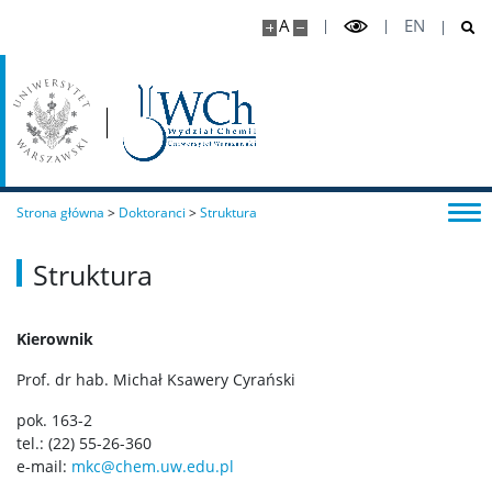
Pełnomocniczka ds. osób ze specjalnymi
A
EN
potrzebami edukacyjnymi
Studenci
Studia I stopnia (licencjackie)
Strona główna
>
Doktoranci
>
Struktura
Chemia I stopnia
Struktura
Chemia jądrowa i radiofarmaceutyki I stopnia
Kierownik
Studia I stopnia (inżynierskie)
Prof. dr hab. Michał Ksawery Cyrański
pok. 163-2
Chemia medyczna I stopnia
tel.: (22) 55-26-360
e-mail:
mkc@chem.uw.edu.pl