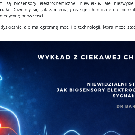
 są biosensory elektrochemiczne, niewielkie, ale niezwykle 
ciała. Dowiemy się, jak zamieniają reakcje chemiczne na mierzaln
medycynę przyszłości.
 dyskretnie, ale ma ogromną moc, i o technologii, która może st