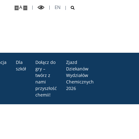
A
EN
cja
Dla
Dołącz do
Zjazd
szkół
gry –
Dziekanów
twórz z
Wydziałów
nami
Chemicznych
przyszłość
2026
chemii!