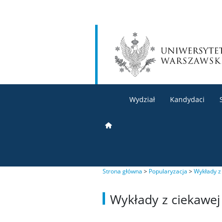
Wydział
Kandydaci
Strona główna
>
Popularyzacja
>
Wykłady z
Wykłady z ciekawej