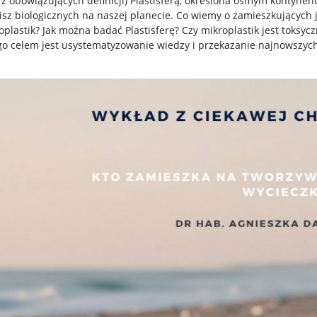
 obowiązujących definicji) Plastisferą, określona ósmym kontynent
isz biologicznych na naszej planecie. Co wiemy o zamieszkujących j
plastik? Jak można badać Plastisferę? Czy mikroplastik jest toksycz
o celem jest usystematyzowanie wiedzy i przekazanie najnowszych