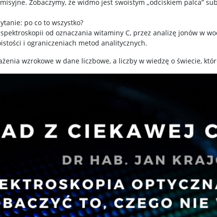
 emisyjne. Zobaczymy, że widmo jest swoistym „odciskiem palca” subs
tanie: po co to wszystko?
pektroskopii od oznaczania witaminy C, przez analizę jonów w wo
stości i ograniczeniach metod analitycznych.
żenia wzrokowe w dane liczbowe, a liczby w wiedzę o świecie, któ