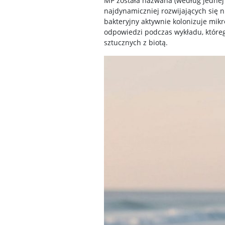
MP została nazwana (według jednej z
najdynamiczniej rozwijających się n
bakteryjny aktywnie kolonizuje mikro
odpowiedzi podczas wykładu, któreg
sztucznych z biotą.