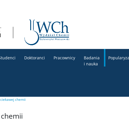
Studenci
Doktoranci
Pracownicy
Badania
Popularyza
i nauka
 ciekawej chemii
 chemii