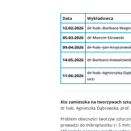
Data
Wykładowca
12.02.2026
dr hab. Barbara Wagne
05.03.2026
dr Marcin Strawski
09.04.2026
dr hab. Jan Krajczewsk
14.05.2026
dr Barbara Kowalews
dr hab. Agnieszka Dąb
11.06.2026
ucz.
Kto zamieszka na tworzywach sztuc
dr hab. Agnieszka Dąbrowska, prof. 
Problem obecności tworzyw sztuczny
prowadzi do mikroplastiku (< 5 mm;