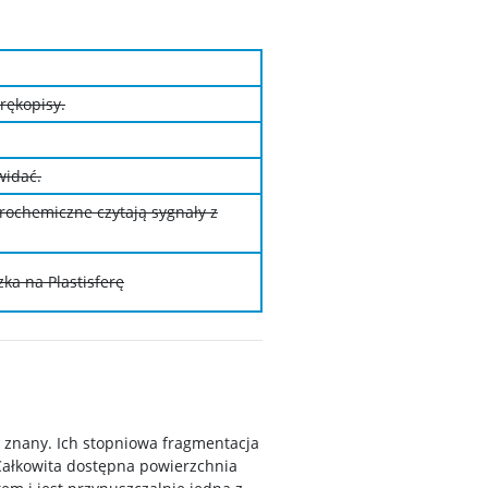
rękopisy.
widać.
trochemiczne czytają sygnały z
ka na Plastisferę
e znany. Ich stopniowa fragmentacja
 Całkowita dostępna powierzchnia