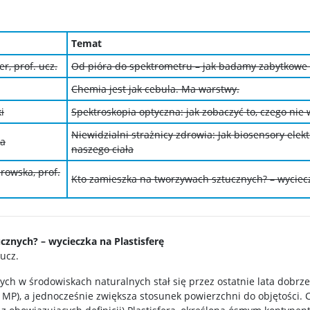
Temat
r, prof. ucz.
Od pióra do spektrometru – jak badamy zabytkowe 
Chemia jest jak cebula. Ma warstwy.
i
Spektroskopia optyczna: jak zobaczyć to, czego nie 
Niewidzialni strażnicy zdrowia: Jak biosensory elek
ka
naszego ciała
rowska, prof.
Kto zamieszka na tworzywach sztucznych? – wyciecz
znych? – wycieczka na Plastisferę
ucz.
ch w środowiskach naturalnych stał się przez ostatnie lata dobrz
 MP), a jednocześnie zwiększa stosunek powierzchni do objętości.