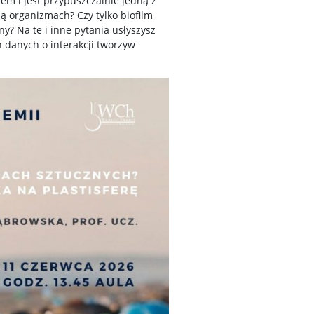
em i jest przypuszczalnie jedną z
ą organizmach? Czy tylko biofilm
ny? Na te i inne pytania usłyszysz
 danych o interakcji tworzyw