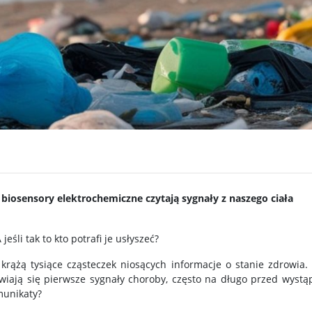
k biosensory elektrochemiczne czytają sygnały z naszego ciała
eśli tak to kto potrafi je usłyszeć?
rążą tysiące cząsteczek niosących informacje o stanie zdrowia. 
wiają się pierwsze sygnały choroby, często na długo przed wystąp
munikaty?