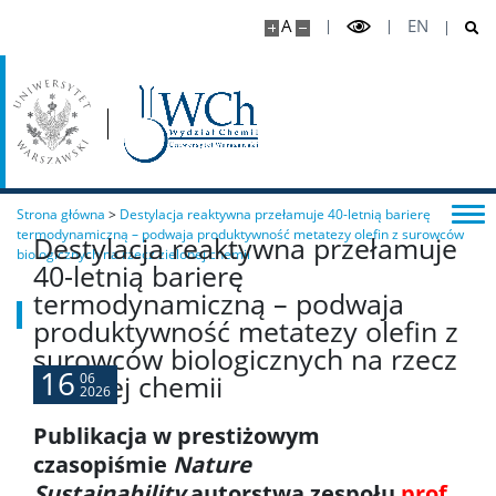
A
EN
Chemia stosowana II stopnia
Master Studies in Chemistry in English (EN)
Chemia medyczna II stopnia
Strona główna
>
Destylacja reaktywna przełamuje 40-letnią barierę
Radiogenomika II stopnia
termodynamiczną – podwaja produktywność metatezy olefin z surowców
Destylacja reaktywna przełamuje
biologicznych na rzecz zielonej chemii
40-letnią barierę
termodynamiczną – podwaja
Studia w ramach MISMaP
produktywność metatezy olefin z
surowców biologicznych na rzecz
Studia podyplomowe
16
zielonej chemii
06
2026
Publikacja w prestiżowym
Dziekanat Studencki
czasopiśmie
Nature
Sustainability
autorstwa zespołu
prof.
Pełnomocniczka ds. osób ze specjalnymi