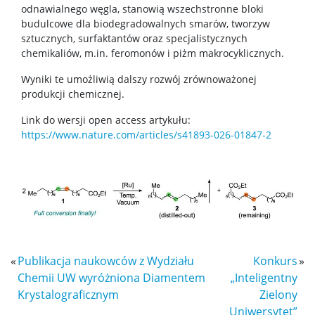
odnawialnego węgla, stanowią wszechstronne bloki
budulcowe dla biodegradowalnych smarów, tworzyw
STUDENT STUDENTOWI
sztucznych, surfaktantów oraz specjalistycznych
chemikaliów, m.in. feromonów i piżm makrocyklicznych.
Doktoranci
Wyniki te umożliwią dalszy rozwój zrównoważonej
produkcji chemicznej.
Link do wersji open access artykułu:
Szkoła Doktorska Nauk Ścisłych i Przyrodniczych
https://www.nature.com/articles/s41893-026-01847-2
Archiwum
Studia doktoranckie
TRI-BIO-CHEM
«
Publikacja naukowców z Wydziału
Konkurs
»
Chemii UW wyróżniona Diamentem
„Inteligentny
RadFarm
Krystalograficznym
Zielony
Uniwersytet”