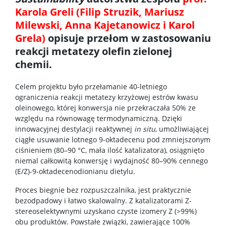
Karola Greli (Filip Struzik, Mariusz
potrzebami edukacyjnymi
Milewski, Anna Kajetanowicz i Karol
Sprawy socjalne/Stypendia
Grela)
opisuje przełom w zastosowaniu
reakcji metatezy olefin zielonej
chemii.
Samorząd Studencki
Celem projektu było przełamanie 40-letniego
ograniczenia reakcji metatezy krzyżowej estrów kwasu
Praktyki Studenckie
oleinowego, której konwersja nie przekraczała 50% ze
względu na równowagę termodynamiczną. Dzięki
Program ERASMUS+
innowacyjnej destylacji reaktywnej
in situ
, umożliwiającej
ciągłe usuwanie lotnego 9-oktadecenu pod zmniejszonym
ciśnieniem (80–90 °C, mała ilość katalizatora), osiągnięto
Program MOST
niemal całkowitą konwersję i wydajność 80–90% cennego
(E/Z)-9-oktadecenodionianu
dietylu.
Koła naukowe
Proces biegnie bez rozpuszczalnika, jest praktycznie
bezodpadowy i łatwo skalowalny. Z katalizatorami Z-
stereoselektywnymi uzyskano czyste izomery Z (>99%)
Oprogramowanie
obu produktów. Powstałe związki, zawierające 100%