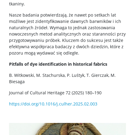
Zjazd Dziekanów Wydziałów Chemicznych 2026
tkaniny.
Nasze badania potwierdzają, że nawet po setkach lat
możliwe jest zidentyfikowanie dawnych barwników i ich
naturalnych źródeł. Wymaga to jednak zastosowania
nowoczesnych metod analitycznych oraz staranności przy
przygotowywaniu próbek. Kluczem do sukcesu jest także
efektywna współpraca badaczy z dwóch dziedzin, które z
pozoru mogą wydawać się odległe.
Pitfalls of dye identification in historical fabrics
B. Witkowski, M. Stachurska, P. Luśtyk, T. Gierczak, M.
Biesaga
Journal of Cultural Heritage 72 (2025) 180–190
https://doi.org/10.1016/j.culher.2025.02.003