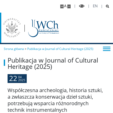
Dokumenty do pobrania
A
EN
Pracownicy
Intranet
Strona główna
>
Publikacja w Journal of Cultural Heritage (2025)
Spis pracowników
Publikacja w Journal of Cultural
Heritage (2025)
Strony prywatne
22
04
2025
Badania i nauka
Współczesna archeologia, historia sztuki,
a zwłaszcza konserwacja dzieł sztuki,
Zespoły badawcze
potrzebują wsparcia różnorodnych
technik instrumentalnych
Seminaria