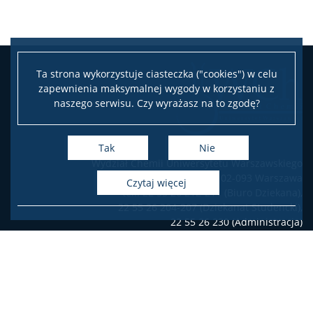
Ta strona wykorzystuje ciasteczka ("cookies") w celu
zapewnienia maksymalnej wygody w korzystaniu z
naszego serwisu. Czy wyrażasz na to zgodę?
Tak
Nie
Wydział Chemii Uniwersytetu Warszawskiego
ul. Pasteura 1, 02-093 Warszawa
czytaj więcej
tel.: 22 55 26 212-211 (Biuro Dziekana),
22 55 26 204-207 (Dziekanat Studencki),
22 55 26 230 (Administracja)
Deklaracja dostępności
Facebook
Twitter
Youtube
Instagram
LinkedIn