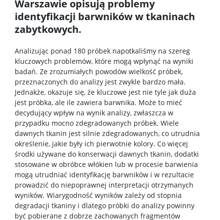
Warszawie opisują problemy
identyfikacji barwników w tkaninach
Spotkasz nas
zabytkowych.
Wykłady z ciekawej chemii
Analizując ponad 180 próbek napotkaliśmy na szereg
kluczowych problemów, które mogą wpłynąć na wyniki
badań. Ze zrozumiałych powodów wielkość próbek,
WChemii, czyli lab od podszewki
przeznaczonych do analizy jest zwykle bardzo mała.
Jednakże, okazuje się, że kluczowe jest nie tyle jak duża
jest próbka, ale ile zawiera barwnika. Może to mieć
WChemii, czyli studia od podszewki
decydujący wpływ na wynik analizy, zwłaszcza w
przypadku mocno zdegradowanych próbek. Wiele
dawnych tkanin jest silnie zdegradowanych, co utrudnia
Exhibition „Chemistry is all around”
określenie, jakie były ich pierwotnie kolory. Co więcej
środki używane do konserwacji dawnych tkanin, dodatki
stosowane w obróbce włókien lub w procesie barwienia
Dla szkół
mogą utrudniać identyfikację barwników i w rezultacie
prowadzić do niepoprawnej interpretacji otrzymanych
wyników. Wiarygodność wyników zależy od stopnia
Dołącz do gry – twórz z nami przyszłość chemii!
degradacji tkaniny i dlatego próbki do analizy powinny
być pobierane z dobrze zachowanych fragmentów