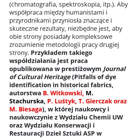
(chromatografia, spektroskopia, itp.). Aby
współpraca między humanistami i
Konferencje
przyrodnikami przyniosła znaczące i
skuteczne rezultaty, niezbędne jest, aby
obie strony posiadały kompleksowe
Stopnie i tytuły
zrozumienie metodologii pracy drugiej
strony.
Przykładem takiego
Repozytorium „Dane Badawcze UW”
współdziałania jest praca
opublikowana w prestiżowym
Journal
Serwis Naukowy UW
of Cultural Heritage
(Pitfalls of dye
identification in historical fabrics,
autorstwa
B. Witkowski,
M.
Baza publikacji
Stachurska,
P. Luśtyk, T. Gierczak oraz
M. Biesaga
), w której naukowcy i
Nasze osiągnięcia
naukowczynie z Wydziału Chemii UW
oraz Wydziału Konserwacji i
Popularyzacja
Restauracji Dzieł Sztuki ASP w