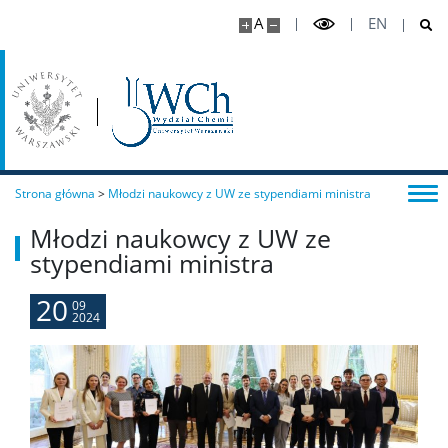
A
EN
Dziekanat Studencki
Pełnomocniczka ds. osób ze specjalnymi
potrzebami edukacyjnymi
Sprawy socjalne/Stypendia
Strona główna
>
Młodzi naukowcy z UW ze stypendiami ministra
Młodzi naukowcy z UW ze
Samorząd Studencki
stypendiami ministra
Praktyki Studenckie
20
09
2024
Program ERASMUS+
Program MOST