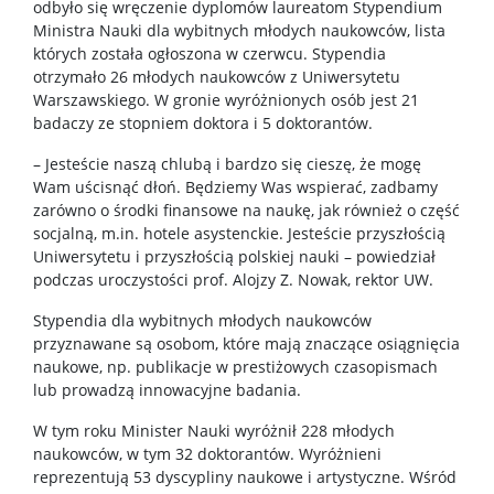
odbyło się wręczenie dyplomów laureatom Stypendium
TRI-BIO-CHEM
Ministra Nauki dla wybitnych młodych naukowców, lista
których została ogłoszona w czerwcu. Stypendia
otrzymało 26 młodych naukowców z Uniwersytetu
RadFarm
Warszawskiego. W gronie wyróżnionych osób jest 21
badaczy ze stopniem doktora i 5 doktorantów.
Doktoraty wdrożeniowe
– Jesteście naszą chlubą i bardzo się cieszę, że mogę
Wam uścisnąć dłoń. Będziemy Was wspierać, zadbamy
zarówno o środki finansowe na naukę, jak również o część
Struktura
socjalną, m.in. hotele asystenckie. Jesteście przyszłością
Uniwersytetu i przyszłością polskiej nauki – powiedział
podczas uroczystości prof. Alojzy Z. Nowak, rektor UW.
Regulaminy/zasady
Stypendia dla wybitnych młodych naukowców
przyznawane są osobom, które mają znaczące osiągnięcia
Procedura przewodu doktorskiego
naukowe, np. publikacje w prestiżowych czasopismach
lub prowadzą innowacyjne badania.
Ubezpieczenie zdrowotne
W tym roku Minister Nauki wyróżnił 228 młodych
naukowców, w tym 32 doktorantów. Wyróżnieni
reprezentują 53 dyscypliny naukowe i artystyczne. Wśród
Dokumenty do pobrania