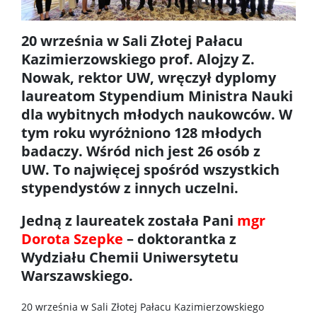
Koła naukowe
20 września w Sali Złotej Pałacu
Kazimierzowskiego prof. Alojzy Z.
Oprogramowanie
Nowak, rektor UW, wręczył dyplomy
laureatom Stypendium M
inistra
Nauki
STUDENT STUDENTOWI
dla wybitnych młodych naukowc
ó
w. W
tym roku wyróżniono 128 młodych
badaczy.
W
śr
ó
d nich jest 26 os
ó
b z
Doktoranci
UW. To najwięcej spośr
ó
d wszystkich
stypendyst
ó
w z innych uczelni.
Szkoła Doktorska Nauk Ścisłych i Przyrodniczych
Jedną z laureatek została Pani
mgr
Dorota Szepke
– doktorantka z
Archiwum
Wydziału Chemii Uniwersytetu
Warszawskiego.
Studia doktoranckie
20 września w Sali Złotej Pałacu Kazimierzowskiego