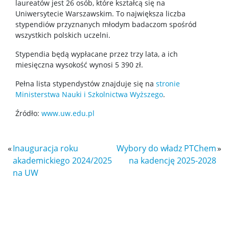
laureatów jest 26 osób, które kształcą się na
Uniwersytecie Warszawskim. To największa liczba
stypendiów przyznanych młodym badaczom spośród
Pracownicy
wszystkich polskich uczelni.
Stypendia będą wypłacane przez trzy lata, a ich
Intranet
miesięczna wysokość wynosi 5 390 zł.
Pełna lista stypendystów znajduje się na
stronie
Spis pracowników
Ministerstwa Nauki i Szkolnictwa Wyższego
.
Źródło:
www.uw.edu.pl
Strony prywatne
«
Inauguracja roku
Wybory do władz PTChem
»
Badania i nauka
akademickiego 2024/2025
na kadencję 2025-2028
na UW
Zespoły badawcze
Seminaria