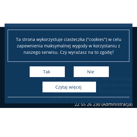
Konferencje
Stopnie i tytuły
Ta strona wykorzystuje ciasteczka ("cookies") w celu
zapewnienia maksymalnej wygody w korzystaniu z
Repozytorium „Dane Badawcze UW”
naszego serwisu. Czy wyrażasz na to zgodę?
Serwis Naukowy UW
Tak
Nie
Wydział Chemii Uniwersytetu Warszawskiego
Baza publikacji
ul. Pasteura 1, 02-093 Warszawa
czytaj więcej
tel.: 22 55 26 212-211 (Biuro Dziekana),
22 55 26 204-207 (Dziekanat Studencki),
Nasze osiągnięcia
22 55 26 230 (Administracja)
Deklaracja dostępności
Popularyzacja