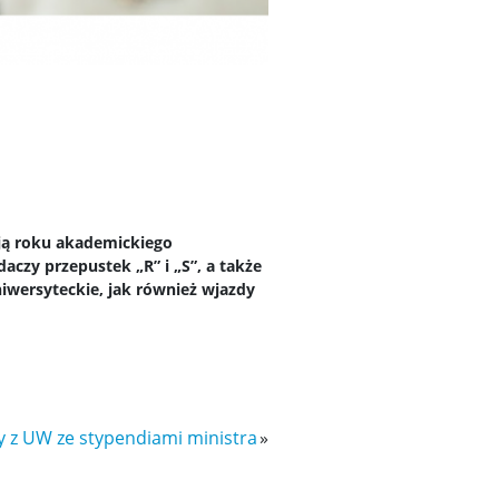
ją roku akademickiego
czy przepustek „R” i „S”, a także
wersyteckie, jak również wjazdy
 z UW ze stypendiami ministra
»