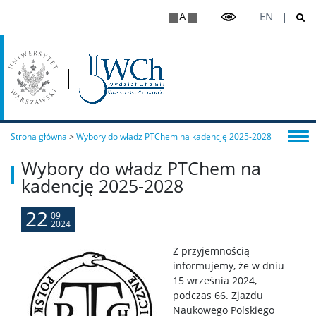
A
EN
Studia I stopnia (inżynierskie)
Chemia medyczna I stopnia
Chemiczna analiza instrumentalna I stopnia
Strona główna
>
Wybory do władz PTChem na kadencję 2025-2028
Nanoinżynieria
Wybory do władz PTChem na
kadencję 2025-2028
Studia II stopnia (magisterskie)
22
09
2024
Chemia II stopnia
Z przyjemnością
informujemy, że w dniu
15 września 2024,
Chemia stosowana II stopnia
podczas 66. Zjazdu
Naukowego Polskiego