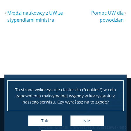
«
Młodzi naukowcy z UW ze
Pomoc UW dla
»
Samorząd Studencki
stypendiami ministra
powodzian
Praktyki Studenckie
Program ERASMUS+
Program MOST
Koła naukowe
Ta strona wykorzystuje ciasteczka ("cookies") w celu
zapewnienia maksymalnej wygody w korzystaniu z
naszego serwisu. Czy wyrażasz na to zgodę?
Oprogramowanie
Tak
Nie
STUDENT STUDENTOWI
Wydział Chemii Uniwersytetu Warszawskiego