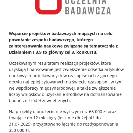
Dziekanat Studencki
Pełnomocniczka ds. osób ze specjalnymi
potrzebami edukacyjnymi
Wsparcie projektów badawczych mających na celu
powołanie zespołu badawczego, którego
Sprawy socjalne/Stypendia
zainteresowania naukowe związane są tematycznie z
Działaniem I.3.9 to główny cel 3. konkursu.
Samorząd Studencki
Oczekiwanym rezultatem realizacji projektów, które
uzyskają finansowanie jest zwiększenie odsetka artykułów
naukowych publikowanych w czasopismach z górnego
Praktyki Studenckie
decylu najlepiej cytowanych na świecie czasopism, w tym
we współpracy międzynarodowej, a także zwiększenie
liczby wniosków o uzyskanie środków na dofinansowanie
Program ERASMUS+
badań ze źródeł zewnętrznych.
Na projekty o budżecie nie wyższym niż 65 000 zł oraz
Program MOST
trwające do 12 miesięcy (lecz nie dłużej niż do
31.07.2025) przygotowano łącznie do rozdysponowania
350 000 zł.
Koła naukowe