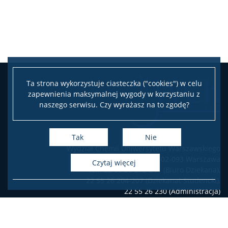
RadFarm
Doktoraty wdrożeniowe
Struktura
Ta strona wykorzystuje ciasteczka ("cookies") w celu
zapewnienia maksymalnej wygody w korzystaniu z
naszego serwisu. Czy wyrażasz na to zgodę?
Regulaminy/zasady
Tak
Nie
Procedura przewodu doktorskiego
Wydział Chemii Uniwersytetu Warszawskiego
ul. Pasteura 1, 02-093 Warszawa
czytaj więcej
tel.: 22 55 26 212-211 (Biuro Dziekana),
Ubezpieczenie zdrowotne
22 55 26 204-207 (Dziekanat Studencki),
22 55 26 230 (Administracja)
Dokumenty do pobrania
Deklaracja dostępności