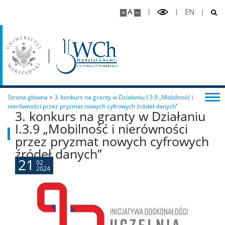
A
EN
Chemia II stopnia
Chemia stosowana II stopnia
Master Studies in Chemistry in English (EN)
Strona główna
>
3. konkurs na granty w Działaniu I.3.9 „Mobilność i
nierówności przez pryzmat nowych cyfrowych źródeł danych”
Chemia medyczna II stopnia
3. konkurs na granty w Działaniu
I.3.9 „Mobilność i nierówności
przez pryzmat nowych cyfrowych
Radiogenomika II stopnia
źródeł danych”
21
02
2024
Studia w ramach MISMaP
Studia podyplomowe