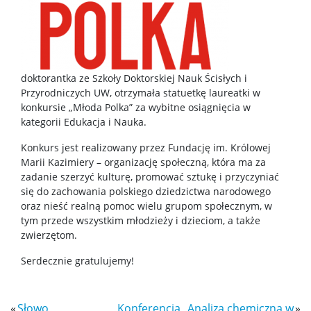
Master Studies in Chemistry in English (EN)
Chemia medyczna II stopnia
doktorantka ze Szkoły Doktorskiej Nauk Ścisłych i
Przyrodniczych UW, otrzymała statuetkę laureatki w
konkursie „Młoda Polka” za wybitne osiągnięcia w
Radiogenomika II stopnia
kategorii Edukacja i Nauka.
Konkurs jest realizowany przez Fundację im. Królowej
Studia w ramach MISMaP
Marii Kazimiery – organizację społeczną, która ma za
zadanie szerzyć kulturę, promować sztukę i przyczyniać
się do zachowania polskiego dziedzictwa narodowego
Studia podyplomowe
oraz nieść realną pomoc wielu grupom społecznym, w
tym przede wszystkim młodzieży i dzieciom, a także
zwierzętom.
Dziekanat Studencki
Serdecznie gratulujemy!
Pełnomocniczka ds. osób ze specjalnymi
potrzebami edukacyjnymi
«
Słowo
Konferencja „Analiza chemiczna w
»