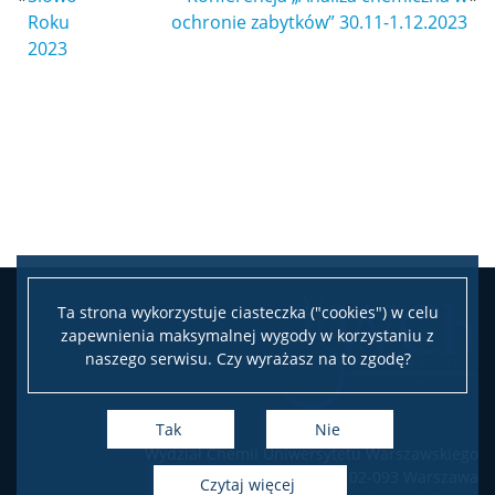
Roku
ochronie zabytków” 30.11-1.12.2023
Sprawy socjalne/Stypendia
2023
Samorząd Studencki
Praktyki Studenckie
Program ERASMUS+
Program MOST
Ta strona wykorzystuje ciasteczka ("cookies") w celu
zapewnienia maksymalnej wygody w korzystaniu z
naszego serwisu. Czy wyrażasz na to zgodę?
Koła naukowe
Oprogramowanie
Tak
Nie
Wydział Chemii Uniwersytetu Warszawskiego
ul. Pasteura 1, 02-093 Warszawa
czytaj więcej