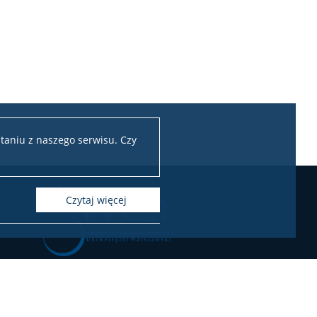
taniu z naszego serwisu. Czy
czytaj więcej
Chemii Uniwersytetu Warszawskiego
ul. Pasteura 1, 02-093 Warszawa
l.: 22 55 26 212-211 (Biuro Dziekana),