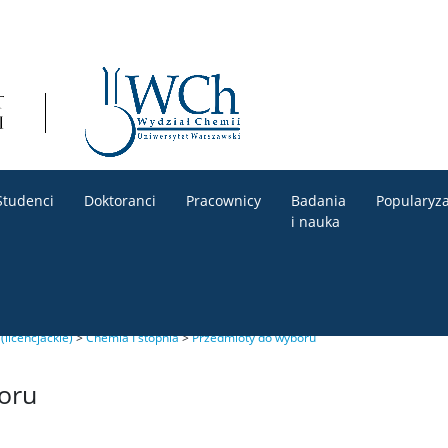
Studenci
Doktoranci
Pracownicy
Badania
Popularyza
i nauka
 (licencjackie)
>
Chemia I stopnia
>
Przedmioty do wyboru
oru