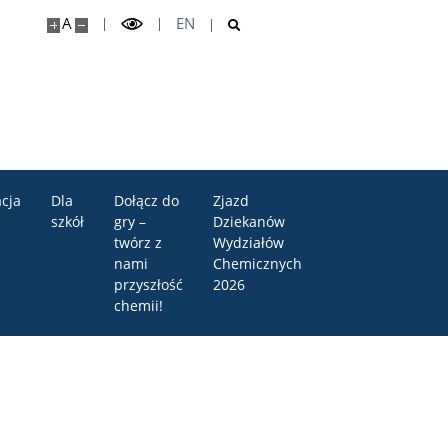
A
EN
cja
Dla
Dołącz do
Zjazd
szkół
gry –
Dziekanów
twórz z
Wydziałów
nami
Chemicznych
przyszłość
2026
chemii!