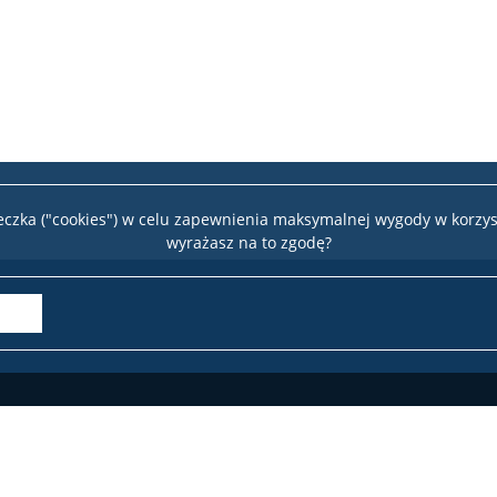
teczka ("cookies") w celu zapewnienia maksymalnej wygody w korzys
wyrażasz na to zgodę?
Wydział 
te