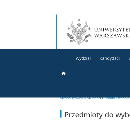
Wydział
Kandydaci
Strona główna
>
Studenci
>
Studia I stopnia
Przedmioty do wyb