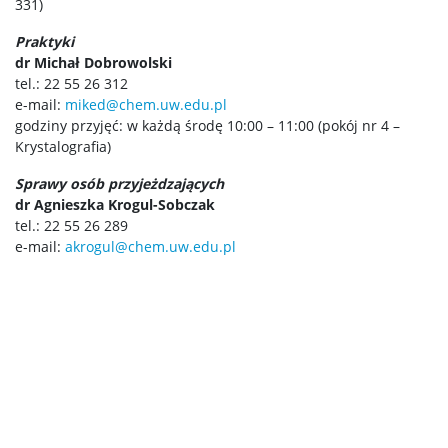
331)
Nanoinżynieria
Praktyki
dr Michał Dobrowolski
tel.: 22 55 26 312
Studia II stopnia (magisterskie)
e-mail:
miked@chem.uw.edu.pl
godziny przyjęć: w każdą środę 10:00 – 11:00 (pokój nr 4 –
Krystalografia)
Chemia II stopnia
Sprawy osób przyjeżdzających
dr Agnieszka Krogul-Sobczak
Chemia stosowana II stopnia
tel.: 22 55 26 289
e-mail:
akrogul@chem.uw.edu.pl
Master Studies in Chemistry in English (EN)
Chemia medyczna II stopnia
Radiogenomika II stopnia