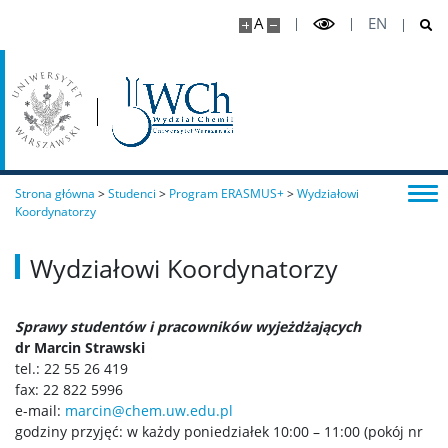
A
EN
Studenci
Studia I stopnia (licencjackie)
Chemia I stopnia
Strona główna
>
Studenci
>
Program ERASMUS+
>
Wydziałowi
Koordynatorzy
Chemia jądrowa i radiofarmaceutyki I stopnia
Wydziałowi Koordynatorzy
Studia I stopnia (inżynierskie)
Sprawy studentów i pracowników wyjeżdżających
dr Marcin Strawski
Chemia medyczna I stopnia
tel.: 22 55 26 419
fax: 22 822 5996
e-mail:
marcin@chem.uw.edu.pl
Chemiczna analiza instrumentalna I stopnia
godziny przyjęć: w każdy poniedziałek 10:00 – 11:00 (pokój nr