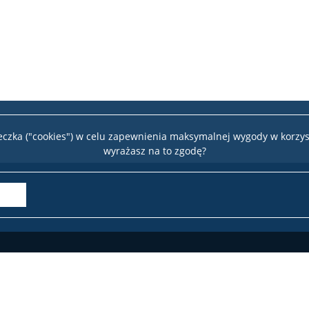
teczka ("cookies") w celu zapewnienia maksymalnej wygody w korzys
wyrażasz na to zgodę?
Wydział 
te