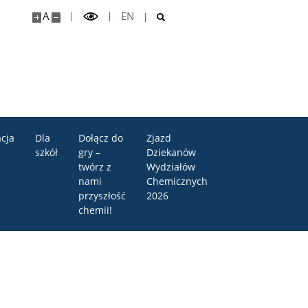
A
EN
cja
Dla
Dołącz do
Zjazd
szkół
gry –
Dziekanów
twórz z
Wydziałów
nami
Chemicznych
przyszłość
2026
chemii!