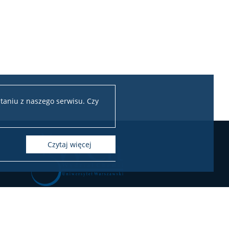
taniu z naszego serwisu. Czy
czytaj więcej
Chemii Uniwersytetu Warszawskiego
ul. Pasteura 1, 02-093 Warszawa
l.: 22 55 26 212-211 (Biuro Dziekana),