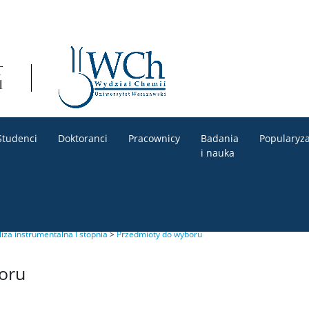
Studenci
Doktoranci
Pracownicy
Badania
Popularyza
i nauka
za instrumentalna I stopnia
>
Przedmioty do wyboru
oru