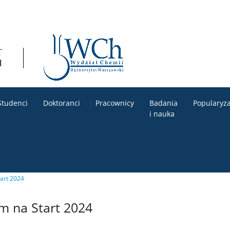
Studenci
Doktoranci
Pracownicy
Badania
Popularyza
i nauka
art 2024
m na Start 2024