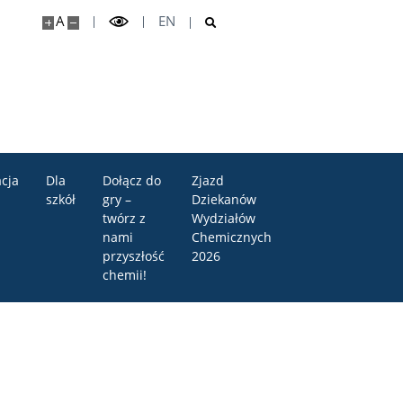
A
EN
cja
Dla
Dołącz do
Zjazd
szkół
gry –
Dziekanów
twórz z
Wydziałów
nami
Chemicznych
przyszłość
2026
chemii!