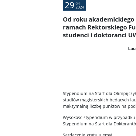
29
04
2024
Od roku akademickiego 
ramach Rektorskiego Fun
studenci i doktoranci U
Lau
Stypendium na Start dla Olimpijczy
studiów magisterskich będących la
maksymalną liczbę punktów na pods
Wysokość stypendium w przypadku S
Stypendium na Start dla Doktorantów
Serdecznie gratulujemy!