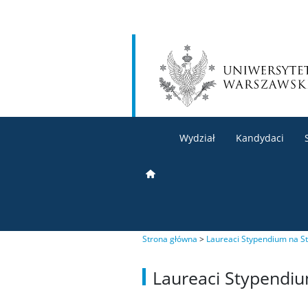
Wydział
Kandydaci
Strona główna
>
Laureaci Stypendium na St
Laureaci Stypendiu