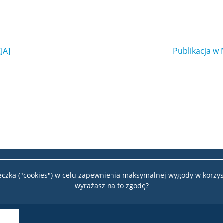
JA]
Publikacja w
teczka ("cookies") w celu zapewnienia maksymalnej wygody w korzys
wyrażasz na to zgodę?