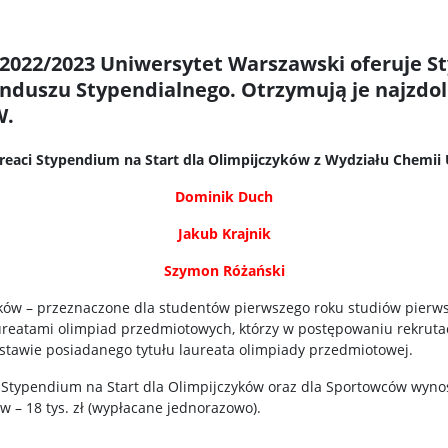
2022/2023 Uniwersytet Warszawski oferuje St
duszu Stypendialnego. Otrzymują je najzdoln
W.
reaci Stypendium na Start dla Olimpijczyków z Wydziału Chemii
Dominik Duch
Jakub Krajnik
Szymon Różański
ków – przeznaczone dla studentów pierwszego roku studiów pierws
ureatami olimpiad przedmiotowych, którzy w postępowaniu rekrutac
tawie posiadanego tytułu laureata olimpiady przedmiotowej.
typendium na Start dla Olimpijczyków oraz dla Sportowców wynosi 
 – 18 tys. zł (wypłacane jednorazowo).