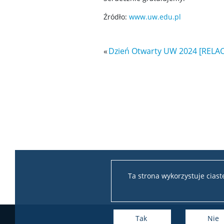
Źródło:
www.uw.edu.pl
«
Dzień Otwarty UW 2024 [RELAC
Ta strona wykorzystuje cias
Tak
Nie