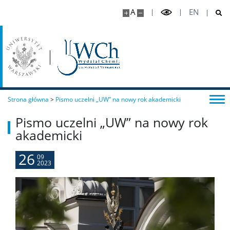
A
EN
Szkoła Doktorska Nauk Ścisłych i Przyrodniczych
Archiwum
Studia doktoranckie
Strona główna
>
Pismo uczelni „UW” na nowy rok akademicki
TRI-BIO-CHEM
Pismo uczelni „UW” na nowy rok
akademicki
RadFarm
26
09
2023
Doktoraty wdrożeniowe
Struktura