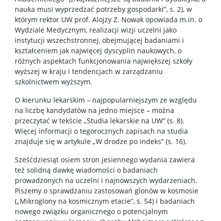
nauka musi wyprzedzać potrzeby gospodarki”, s. 2), w
którym rektor UW prof. Alojzy Z. Nowak opowiada m.in. o
Badania i nauka
Wydziale Medycznym, realizacji wizji uczelni jako
instytucji wszechstronnej, obejmującej badaniami i
kształceniem jak najwięcej dyscyplin naukowych, o
Zespoły badawcze
różnych aspektach funkcjonowania największej szkoły
wyższej w kraju i tendencjach w zarządzaniu
szkolnictwem wyższym.
Seminaria
O kierunku lekarskim – najpopularniejszym ze względu
na liczbę kandydatów na jedno miejsce – można
Konferencje
przeczytać w tekście „Studia lekarskie na UW” (s. 8).
Więcej informacji o tegorocznych zapisach na studia
znajduje się w artykule „W drodze po indeks” (s. 16).
Stopnie i tytuły
Sześćdziesiąt osiem stron jesiennego wydania zawiera
też solidną dawkę wiadomości o badaniach
Repozytorium „Dane Badawcze UW”
prowadzonych na uczelni i najnowszych wydarzeniach.
Piszemy o sprawdzaniu zastosowań glonów w kosmosie
(„Mikroglony na kosmicznym etacie”, s. 54) i badaniach
Serwis Naukowy UW
nowego związku organicznego o potencjalnym