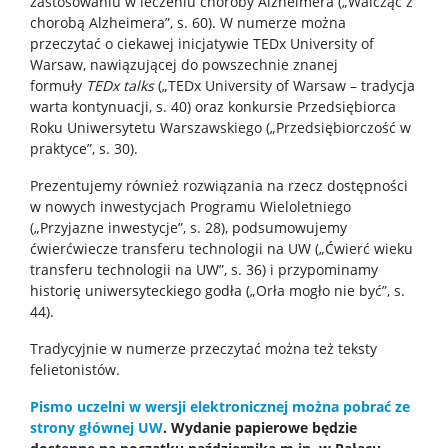
zastosowaniu w leczeniu choroby Alzheimera („Walcząc z
chorobą Alzheimera”, s. 60). W numerze można
Baza publikacji
przeczytać o ciekawej inicjatywie TEDx University of
Warsaw, nawiązującej do powszechnie znanej
formuły
TEDx talks
(„TEDx University of Warsaw – tradycja
Nasze osiągnięcia
warta kontynuacji, s. 40) oraz konkursie Przedsiębiorca
Roku Uniwersytetu Warszawskiego („Przedsiębiorczość w
praktyce”, s. 30).
Popularyzacja
Prezentujemy również rozwiązania na rzecz dostępności
w nowych inwestycjach Programu Wieloletniego
Spotkasz nas
(„Przyjazne inwestycje”, s. 28), podsumowujemy
ćwierćwiecze transferu technologii na UW („Ćwierć wieku
transferu technologii na UW”, s. 36) i przypominamy
Wykłady z ciekawej chemii
historię uniwersyteckiego godła („Orła mogło nie być”, s.
44).
WChemii, czyli lab od podszewki
Tradycyjnie w numerze przeczytać można też teksty
felietonistów.
WChemii, czyli studia od podszewki
Pismo uczelni w wersji elektronicznej można pobrać ze
strony głównej UW
. Wydanie papierowe będzie