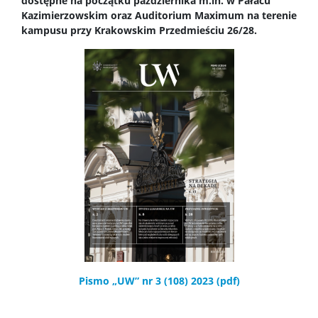
dostępne na początku października m.in. w Pałacu
Exhibition „Chemistry is all around”
Kazimierzowskim oraz Auditorium Maximum na terenie
kampusu przy Krakowskim Przedmieściu 26/28.
Dla szkół
Dołącz do gry – twórz z nami przyszłość chemii!
Zjazd Dziekanów Wydziałów Chemicznych 2026
Pismo „UW” nr 3 (108) 2023 (pdf)