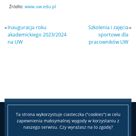
Źródło:
www.uw.edu.pl
«
Inauguracja roku
Szkolenia i zajęcia
»
akademickiego 2023/2024
sportowe dla
na UW
pracowników UW
Ta strona wykorzystuje ciasteczka ("cookies") w celu
zapewnienia maksymalnej wygody w korzystaniu z
naszego serwisu. Czy wyrażasz na to zgodę?