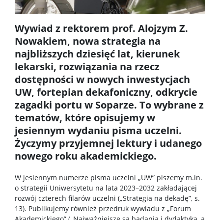
Regulaminy/zasady
Wywiad z rektorem prof. Alojzym Z.
Procedura przewodu doktorskiego
Nowakiem, nowa strategia na
najbliższych dziesięć lat, kierunek
Ubezpieczenie zdrowotne
lekarski, rozwiązania na rzecz
dostępności w nowych inwestycjach
UW, fortepian dekafoniczny, odkrycie
Dokumenty do pobrania
zagadki portu w Soparze. To wybrane z
tematów, które opisujemy w
Pracownicy
jesiennym wydaniu pisma uczelni.
Życzymy przyjemnej lektury i udanego
Intranet
nowego roku akademickiego.
W jesiennym numerze pisma uczelni „UW” piszemy m.in.
Spis pracowników
o strategii Uniwersytetu na lata 2023–2032 zakładającej
rozwój czterech filarów uczelni („Strategia na dekadę”, s.
13). Publikujemy również przedruk wywiadu z „Forum
Strony prywatne
Akademickiego” („Najważniejsze są badania i dydaktyka, a