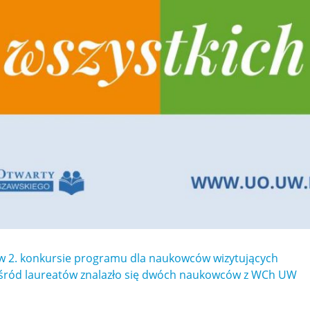
w 2. konkursie programu dla naukowców wizytujących
śród laureatów znalazło się dwóch naukowców z WCh UW