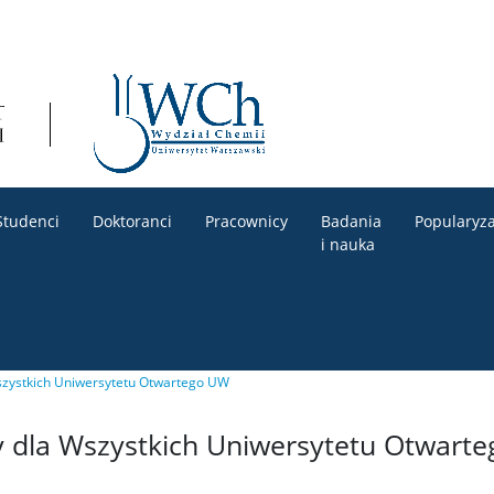
Studenci
Doktoranci
Pracownicy
Badania
Popularyza
i nauka
Wszystkich Uniwersytetu Otwartego UW
y dla Wszystkich Uniwersytetu Otwart