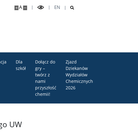
A
EN
cja
Dla
Dołącz do
Zjazd
szkół
gry –
Dziekanów
twórz z
Wydziałów
nami
Chemicznych
przyszłość
2026
chemii!
ego UW