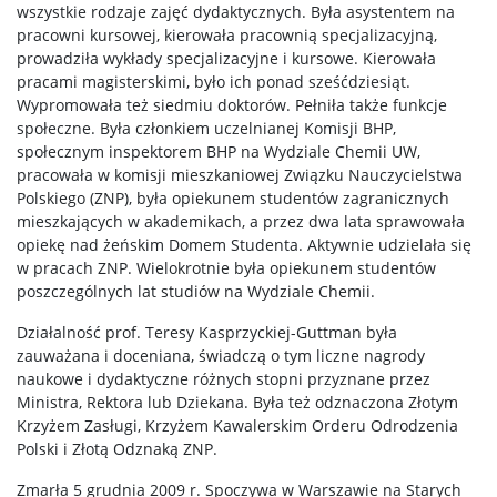
wszystkie rodzaje zajęć dydaktycznych. Była asystentem na
pracowni kursowej, kierowała pracownią specjalizacyjną,
prowadziła wykłady specjalizacyjne i kursowe. Kierowała
pracami magisterskimi, było ich ponad sześćdziesiąt.
Wypromowała też siedmiu doktorów. Pełniła także funkcje
społeczne. Była członkiem uczelnianej Komisji BHP,
społecznym inspektorem BHP na Wydziale Chemii UW,
pracowała w komisji mieszkaniowej Związku Nauczycielstwa
Polskiego (ZNP), była opiekunem studentów zagranicznych
mieszkających w akademikach, a przez dwa lata sprawowała
opiekę nad żeńskim Domem Studenta. Aktywnie udzielała się
w pracach ZNP. Wielokrotnie była opiekunem studentów
poszczególnych lat studiów na Wydziale Chemii.
Działalność prof. Teresy Kasprzyckiej-Guttman była
zauważana i doceniana, świadczą o tym liczne nagrody
naukowe i dydaktyczne różnych stopni przyznane przez
Ministra, Rektora lub Dziekana. Była też odznaczona Złotym
Krzyżem Zasługi, Krzyżem Kawalerskim Orderu Odrodzenia
Polski i Złotą Odznaką ZNP.
Zmarła 5 grudnia 2009 r. Spoczywa w Warszawie na Starych