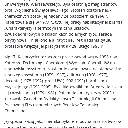
Uniwersytetu Warszawskiego. Była ostatnią z magistrantów
WChemii, czyli lab od podszewki
prof. Wojciecha Świętosławskiego. Stopień doktora nauk
chemicznych został jej nadany 24 października 1966 r.
Habilitowała się w 1977 r., tytuł jej pracy habilitacyjnej brzmiał
WChemii, czyli studia od podszewki
„Charakterystyka termodynamiczna układów
dwuskładnikowych o składnikach polarnych typu zasada
Exhibition „Chemistry is all around”
pirydynowa – n-alkohole alifatyczne„. Akt nadania tytułu
profesora wręczył jej prezydent RP 28 lutego 1995 r.
Mgr T. Kasprzycka rozpoczęła pracę zawodową w 1958 r. w
Dla szkół
Katedrze Technologii Chemicznej Wydziału Chemii UW na
stanowisku asystenta. Następnie awansowała na stanowiska:
starszego asystenta (1959-1967), adiunkta (1968-1977),
Dołącz do gry – twórz z nami przyszłość chemii!
docenta (1978-1992), prof. UW (1992-1995) i profesora
zwyczajnego (1995-2005). Była kierownikiem Katedry do czasu
Zjazd Dziekanów Wydziałów Chemicznych 2026
jej rozwiązania (1979-1981). Potem do emerytury w 2005 r.
kierowała Zakładem Dydaktycznym Technologii Chemicznej i
Pracownią Fizykochemicznych Podstaw Technologii
Chemicznej.
Jej specjalizacją jako chemika była termodynamika roztworów
i termochemia, w późniejszych latach także chemia