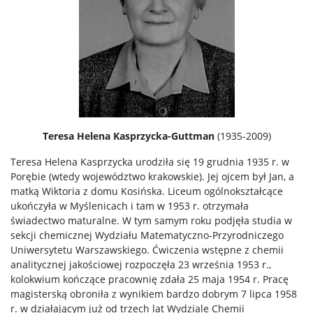
Repozytorium „Dane Badawcze UW”
Serwis Naukowy UW
Baza publikacji
Teresa Helena Kasprzycka-Guttman
(1935-2009)
Nasze osiągnięcia
Teresa Helena Kasprzycka urodziła się 19 grudnia 1935 r. w
Porębie (wtedy województwo krakowskie). Jej ojcem był Jan, a
matką Wiktoria z domu Kosińska. Liceum ogólnokształcące
Popularyzacja
ukończyła w Myślenicach i tam w 1953 r. otrzymała
świadectwo maturalne. W tym samym roku podjęła studia w
sekcji chemicznej Wydziału Matematyczno-Przyrodniczego
Spotkasz nas
Uniwersytetu Warszawskiego. Ćwiczenia wstępne z chemii
analitycznej jakościowej rozpoczęła 23 września 1953 r.,
kolokwium kończące pracownię zdała 25 maja 1954 r. Pracę
Wykłady z ciekawej chemii
magisterską obroniła z wynikiem bardzo dobrym 7 lipca 1958
r. w działającym już od trzech lat Wydziale Chemii