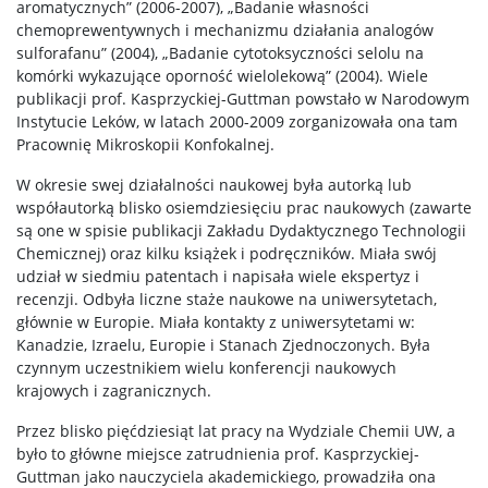
aromatycznych” (2006-2007), „Badanie własności
chemoprewentywnych i mechanizmu działania analogów
sulforafanu” (2004), „Badanie cytotoksyczności selolu na
komórki wykazujące oporność wielolekową” (2004). Wiele
publikacji prof. Kasprzyckiej-Guttman powstało w Narodowym
Instytucie Leków, w latach 2000-2009 zorganizowała ona tam
Pracownię Mikroskopii Konfokalnej.
W okresie swej działalności naukowej była autorką lub
współautorką blisko osiemdziesięciu prac naukowych (zawarte
są one w spisie publikacji Zakładu Dydaktycznego Technologii
Chemicznej) oraz kilku książek i podręczników. Miała swój
udział w siedmiu patentach i napisała wiele ekspertyz i
recenzji. Odbyła liczne staże naukowe na uniwersytetach,
głównie w Europie. Miała kontakty z uniwersytetami w:
Kanadzie, Izraelu, Europie i Stanach Zjednoczonych. Była
czynnym uczestnikiem wielu konferencji naukowych
krajowych i zagranicznych.
Przez blisko pięćdziesiąt lat pracy na Wydziale Chemii UW, a
było to główne miejsce zatrudnienia prof. Kasprzyckiej-
Guttman jako nauczyciela akademickiego, prowadziła ona