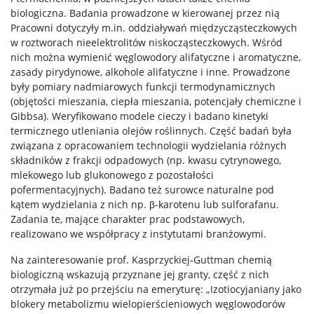
biologiczna. Badania prowadzone w kierowanej przez nią
Pracowni dotyczyły m.in. oddziaływań międzycząsteczkowych
w roztworach nieelektrolitów niskocząsteczkowych. Wśród
nich można wymienić węglowodory alifatyczne i aromatyczne,
zasady pirydynowe, alkohole alifatyczne i inne. Prowadzone
były pomiary nadmiarowych funkcji termodynamicznych
(objętości mieszania, ciepła mieszania, potencjały chemiczne i
Gibbsa). Weryfikowano modele cieczy i badano kinetyki
termicznego utleniania olejów roślinnych. Część badań była
związana z opracowaniem technologii wydzielania różnych
składników z frakcji odpadowych (np. kwasu cytrynowego,
mlekowego lub glukonowego z pozostałości
pofermentacyjnych). Badano też surowce naturalne pod
kątem wydzielania z nich np. β-karotenu lub sulforafanu.
Zadania te, mające charakter prac podstawowych,
realizowano we współpracy z instytutami branżowymi.
Na zainteresowanie prof. Kasprzyckiej-Guttman chemią
biologiczną wskazują przyznane jej granty, część z nich
otrzymała już po przejściu na emeryturę: „Izotiocyjaniany jako
blokery metabolizmu wielopierścieniowych węglowodorów