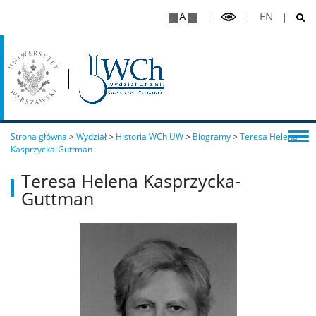
A
EN
Spis pracowników
Strony prywatne
Badania i nauka
Strona główna
>
Wydział
>
Historia WCh UW
>
Biogramy
>
Teresa Helena
Kasprzycka-Guttman
Zespoły badawcze
Teresa Helena Kasprzycka-
Guttman
Seminaria
Konferencje
Stopnie i tytuły