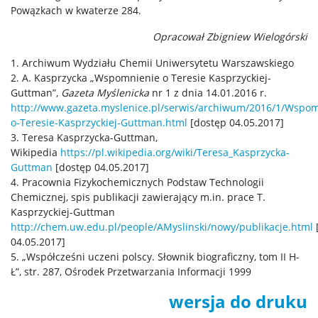
Powązkach w kwaterze 284.
Opracował Zbigniew Wielogórski
1. Archiwum Wydziału Chemii Uniwersytetu Warszawskiego
2. A. Kasprzycka „Wspomnienie o Teresie Kasprzyckiej-
Guttman”,
Gazeta Myślenicka
nr 1 z dnia 14.01.2016 r.
http://www.gazeta.myslenice.pl/serwis/archiwum/2016/1/Wspom
o-Teresie-Kasprzyckiej-Guttman.html
[dostęp 04.05.2017]
3. Teresa Kasprzycka-Guttman,
Wikipedia
https://pl.wikipedia.org/wiki/Teresa_Kasprzycka-
Guttman
[dostęp 04.05.2017]
4. Pracownia Fizykochemicznych Podstaw Technologii
Chemicznej, spis publikacji zawierający m.in. prace T.
Kasprzyckiej-Guttman
http://chem.uw.edu.pl/people/AMyslinski/nowy/publikacje.html
04.05.2017]
5. „Współcześni uczeni polscy. Słownik biograficzny, tom II H-
Ł”, str. 287, Ośrodek Przetwarzania Informacji 1999
wersja do druku