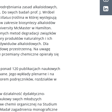
wyodrębniania zasad alkaloidowych,
. Do swych badań prof. J. Wróbel
illatus
(roślina w której występują
w zakresie biosyntezy alkaloidów
niversity McMaster w Hamilton.
ywnych metod degradacji związków
ury produktów naturalnych i ich
ndywiduów alkaloidowych. Dla
 budowę przestrzenną. Na uwagę
e przemiany chemiczne opierały się
w ponad 120 publikacjach naukowych
wane. Jego wykłady plenarne i na
utorem podręczników, rozdziałów w
 w działalność dydaktyczno-
 naukowy swych młodszych
aw chemii organicznej na Studium
ykładał zagadnienia monograficzne