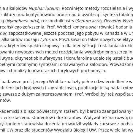
nia alkaloidów
Nuphar luteum
. Rozwinięto metody rozdzielania i 
ruktury oraz kontynuowano prace nad biosyntezą i syntezą totalną
ną (
Nymphaea alba
), rozchodnik ostry (
Sedum acre
),
Decodon Vertic
oreańskiego żeń-szenia. Prof. Wróbel kontynuował również badania 
har
, zapoczątkowane jeszcze podczas jego pobytu w Kanadzie w U
e alkaloidów rodzaju
Lythrum
. Poszukiwał on także nowych, selekt
raz kryteriów spektroskopowych dla identyfikacji i ustalania strukt
panowaniu nowoczesnych metod rozdzielania wyodrębniono szereg i
rolutyna, oksyneotiobinufarydyna i tionufarolina udało się ustalić
 pełnymi (totalnymi) syntezami omawianych alkaloidów. Prowadzon
ów i chinolizydonów oraz ich furylowych pochodnych.
a badawcze prof. Jerzego Wróbla znalazły pełne odzwierciedlenie 
ferencjach krajowych i zagranicznych, publikacje te są nadal cyto
ię zawsze z dużym zainteresowaniem. Prof. Wróbel był też współa
ntów.
l akademicki z blisko półwiecznym stażem, był bardzo zaangażowany
ęć w kształceniu studentów i doktorantów. Wpływał też na rozwój
zyskaniem stanowiska docenta prowadził wykłady kursowe z podst
i UW oraz dla studentów Wydziału Biologii UW. Przez wiele lat w