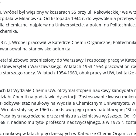
.
 Wróbel był więziony w koszarach SS przy ul. Rakowieckiej; we wrze
szpitala w Milanówku. Od listopada 1944 r. do wyzwolenia przebywa
udia chemiczne, najpierw na Uniwersytecie, a potem na Politechnice.
 chemika.
3 r. J. Wróbel pracował w Katedrze Chemii Organicznej Politechnik
. awansował na stanowisko adiunkta.
został służbowo przeniesiony do Warszawy i rozpoczął pracę w Kat
ii Uniwersytetu Warszawskiego. W latach 1953-1954 pracował on r
 starszego radcy. W latach 1954-1960, obok pracy w UW, był także
wóch lat Wydziale Chemii UW, otrzymał stopień naukowy kandydata
ziału Chemii na podstawie dysertacji “Zastosowanie kwasu muko
oku) odbywał staż naukowy na Wydziale Chemicznym Uniwersytetu 
Wróbla stały się w 1960 r. podstawą jego pracy habilitacyjnej “St
 Praca była nagrodzona przez ministra szkolnictwa wyższego. Od 19
68 r. nadano mu tytuł profesora nadzwyczajnego, a w 1975 r. zost
ść naukową w latach pięćdziesiątych w Katedrze Chemii Organicznej