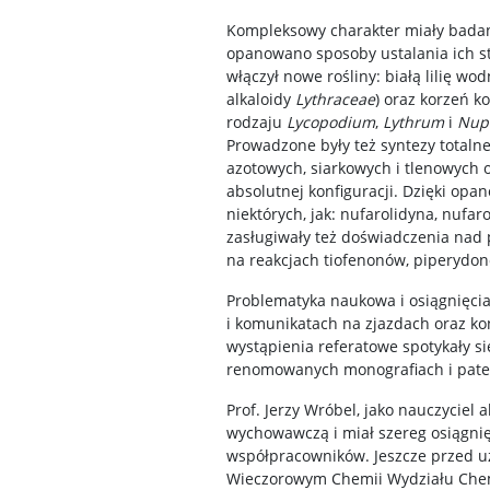
Kompleksowy charakter miały bada
opanowano sposoby ustalania ich st
włączył nowe rośliny: białą lilię wod
alkaloidy
Lythraceae
) oraz korzeń k
rodzaju
Lycopodium
,
Lythrum
i
Nup
Prowadzone były też syntezy totaln
azotowych, siarkowych i tlenowych o
absolutnej konfiguracji. Dzięki o
niektórych, jak: nufarolidyna, nufa
zasługiwały też doświadczenia nad
na reakcjach tiofenonów, piperydon
Problematyka naukowa i osiągnięci
i komunikatach na zjazdach oraz kon
wystąpienia referatowe spotykały s
renomowanych monografiach i pate
Prof. Jerzy Wróbel, jako nauczycie
wychowawczą i miał szereg osiągni
współpracowników. Jeszcze przed u
Wieczorowym Chemii Wydziału Chemi