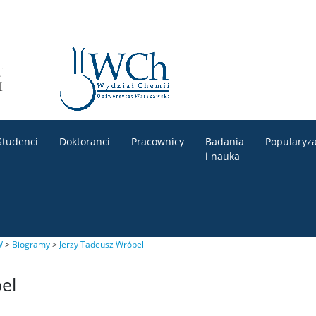
Studenci
Doktoranci
Pracownicy
Badania
Popularyza
i nauka
W
>
Biogramy
>
Jerzy Tadeusz Wróbel
el