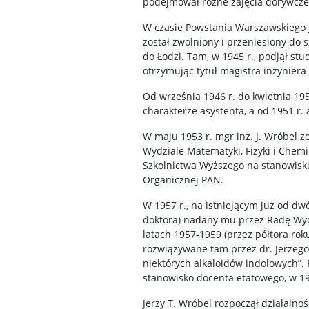
podejmował różne zajęcia dorywcze
W czasie Powstania Warszawskiego J.
został zwolniony i przeniesiony do 
do Łodzi. Tam, w 1945 r., podjął st
otrzymując tytuł magistra inżyniera
Od września 1946 r. do kwietnia 195
charakterze asystenta, a od 1951 r
W maju 1953 r. mgr inż. J. Wróbel 
Wydziale Matematyki, Fizyki i Chem
Szkolnictwa Wyższego na stanowisku
Organicznej PAN.
W 1957 r., na istniejącym już od d
doktora) nadany mu przez Radę Wyd
latach 1957-1959 (przez półtora r
rozwiązywane tam przez dr. Jerzego 
niektórych alkaloidów indolowych”.
stanowisko docenta etatowego, w 19
Jerzy T. Wróbel rozpoczął działalno