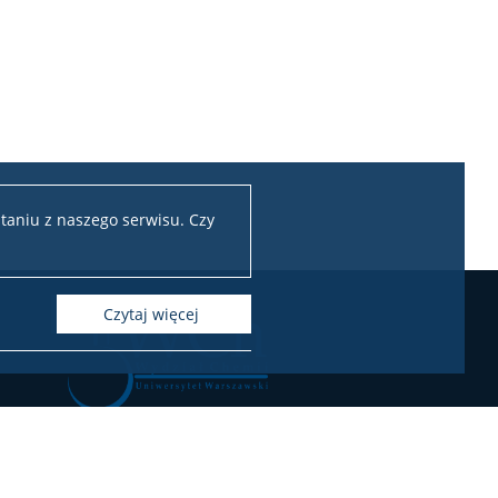
taniu z naszego serwisu. Czy
czytaj więcej
Chemii Uniwersytetu Warszawskiego
ul. Pasteura 1, 02-093 Warszawa