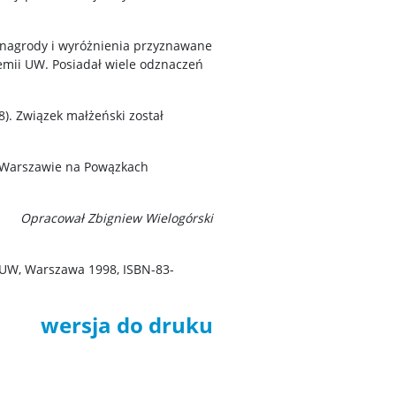
e nagrody i wyróżnienia przyznawane
emii UW. Posiadał wiele odznaczeń
8). Związek małżeński został
 w Warszawie na Powązkach
Opracował Zbigniew Wielogórski
ii UW, Warszawa 1998, ISBN-83-
wersja do druku