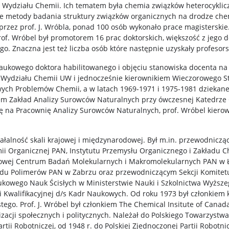
 Wydziału Chemii. Ich tematem była chemia związków heterocyklicz
e metody badania struktury związków organicznych na drodze che
zez prof. J. Wróbla, ponad 100 osób wykonało prace magisterskie. 
f. Wróbel był promotorem 16 prac doktorskich, większość z jego 
go. Znaczna jest też liczba osób które następnie uzyskały profesors
naukowego doktora habilitowanego i objęciu stanowiska docenta na
 Wydziału Chemii UW i jednocześnie kierownikiem Wieczorowego S
wych Problemów Chemii, a w latach 1969-1971 i 1975-1981 dzieka
em Zakład Analizy Surowców Naturalnych przy ówczesnej Katedrze
na Pracownię Analizy Surowców Naturalnych, prof. Wróbel kierowa
działalność skali krajowej i międzynarodowej. Był m.in. przewodni
ii Organicznej PAN, Instytutu Przemysłu Organicznego i Zakładu C
owej Centrum Badań Molekularnych i Makromolekularnych PAN w Ł
adu Polimerów PAN w Zabrzu oraz przewodniczącym Sekcji Komite
kowego Nauk Ścisłych w Ministerstwie Nauki i Szkolnictwa Wyższe
i Kwalifikacyjnej d/s Kadr Naukowych. Od roku 1973 był członkiem
tego. Prof. J. Wróbel był członkiem The Chemical Insitute of Canada
izacji społecznych i politycznych. Należał do Polskiego Towarzystw
rtii Robotniczej, od 1948 r. do Polskiej Zjednoczonej Partii Robotnic