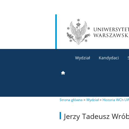
Wydział
Kandydaci
Strona główna
>
Wydział
>
Historia WCh U
Jerzy Tadeusz Wrób