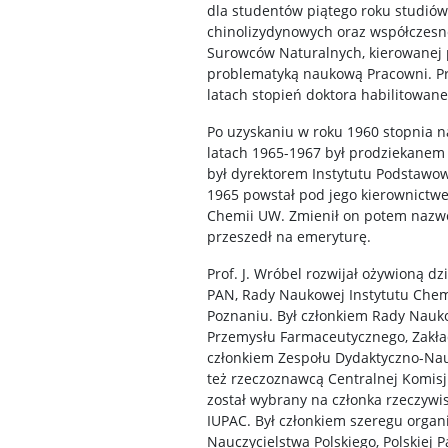
dla studentów piątego roku studiów
chinolizydynowych oraz współczesn
Surowców Naturalnych, kierowanej pr
problematyką naukową Pracowni. Pro
latach stopień doktora habilitowane
Po uzyskaniu w roku 1960 stopnia 
latach 1965-1967 był prodziekanem
był dyrektorem Instytutu Podstawo
1965 powstał pod jego kierownictw
Chemii UW. Zmienił on potem nazwę 
przeszedł na emeryturę.
Prof. J. Wróbel rozwijał ożywioną 
PAN, Rady Naukowej Instytutu Chem
Poznaniu. Był członkiem Rady Nauk
Przemysłu Farmaceutycznego, Zakł
członkiem Zespołu Dydaktyczno-Nau
też rzeczoznawcą Centralnej Komisj
został wybrany na członka rzeczywis
IUPAC. Był członkiem szeregu organ
Nauczycielstwa Polskiego, Polskiej Pa