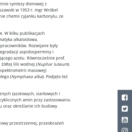
inie syntezy dienowej z
zawski w 1953 r. mgr Wróbel
ie chemii cyjanku karbonylu, ze
. W kilku publikacjach
matyka alkaloidowa,
ółpracowników. Rozwijane były
egradacji aspidosperminy i
ącego azotu. Równocześnie prof.
łtej lilii wodnej (
Nuphar luteum
).
 spektrometrii masowej)
łego (
Nymphaea alba
). Podjęto też
znych (azotowych, siarkowych i
cyklicznych amin przy zastosowaniu
u oraz określanie ich budowy
dowy przestrzennej, przeobrażeń