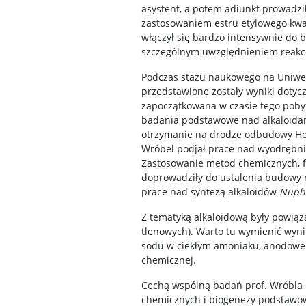
asystent, a potem adiunkt prowadzi
zastosowaniem estru etylowego kw
włączył się bardzo intensywnie do 
szczególnym uwzględnieniem reakcj
Podczas stażu naukowego na Uniwer
przedstawione zostały wyniki dotyc
zapoczątkowana w czasie tego pobyt
badania podstawowe nad alkaloidami
otrzymanie na drodze odbudowy Hof
Wróbel podjął prace nad wyodrębnian
Zastosowanie metod chemicznych, fi
doprowadziły do ustalenia budowy n
prace nad syntezą alkaloidów
Nuph
Z tematyką alkaloidową były powiąz
tlenowych). Warto tu wymienić wyni
sodu w ciekłym amoniaku, anodowe 
chemicznej.
Cechą wspólną badań prof. Wróbla b
chemicznych i biogenezy podstawow