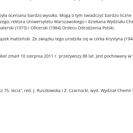
a była oceniana bardzo wysoko. Mogą o tym świadczyć bardzo liczn
zego, rektora Uniwersytetu Warszawskiego i dziekana Wydziału Ch
erski (1973) i Oficerski (1984) Orderu Odrodzenia Polski.
iązek małżeński. Ze związku tego urodziła się w córka Krystyna (194
róbel zmarł 10 sierpnia 2011 r. przeżywszy 88 lat. Jest pochowany
usz 75. lecia”, red. J. Ruszkowska i Z. Czarnocki, wyd. Wydział Chem