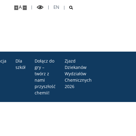
A
EN
cja
Dla
Dołącz do
Zjazd
szkół
gry –
Dziekanów
twórz z
Wydziałów
nami
Chemicznych
przyszłość
2026
chemii!