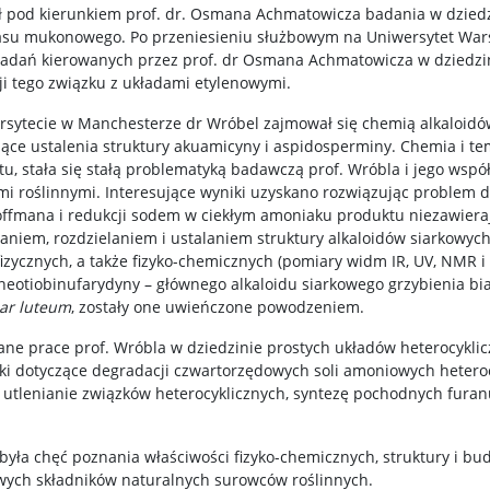
ł pod kierunkiem prof. dr. Osmana Achmatowicza badania w dziedz
asu mukonowego. Po przeniesieniu służbowym na Uniwersytet Wars
badań kierowanych przez prof. dr Osmana Achmatowicza w dziedzin
i tego związku z układami etylenowymi.
sytecie w Manchesterze dr Wróbel zajmował się chemią alkaloidów
zące ustalenia struktury akuamicyny i aspidosperminy. Chemia i te
u, stała się stałą problematyką badawczą prof. Wróbla i jego wsp
 roślinnymi. Interesujące wyniki uzyskano rozwiązując problem d
fmana i redukcji sodem w ciekłym amoniaku produktu niezawieraj
iem, rozdzielaniem i ustalaniem struktury alkaloidów siarkowych żó
zycznych, a także fizyko-chemicznych (pomiary widm IR, UV, NMR i
eotiobinufarydyny – głównego alkaloidu siarkowego grzybienia bia
ar luteum
, zostały one uwieńczone powodzeniem.
ane prace prof. Wróbla w dziedzinie prostych układów heterocyklic
ki dotyczące degradacji czwartorzędowych soli amoniowych hetero
utlenianie związków heterocyklicznych, syntezę pochodnych furan
yła chęć poznania właściwości fizyko-chemicznych, struktury i bu
ych składników naturalnych surowców roślinnych.