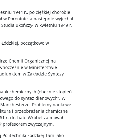
śniu 1944 r., po ciężkiej chorobie
ł w Poroninie, a następnie wyjechał
 Studia ukończył w kwietniu 1949 r.
i Łódzkiej, początkowo w
edrze Chemii Organicznej na
ównocześnie w Ministerstwie
 adiunktem w Zakładzie Syntezy
 nauk chemicznych (obecnie stopień
nowego do syntez dienowych”. W
w Manchesterze. Problemy naukowe
ruktura i przeobrażenia chemiczne
61 r. dr. hab. Wróbel zajmował
ał profesorem zwyczajnym.
 Politechniki Łódzkiej Tam jako