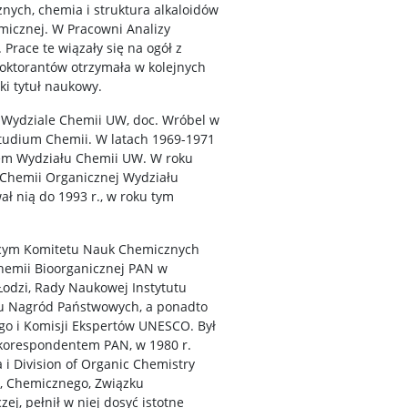
nych, chemia i struktura alkaloidów
micznej. W Pracowni Analizy
Prace te wiązały się na ogół z
doktorantów otrzymała w kolejnych
ki tytuł naukowy.
 Wydziale Chemii UW, doc. Wróbel w
tudium Chemii. W latach 1969-1971
nem Wydziału Chemii UW. W roku
 Chemii Organicznej Wydziału
ł nią do 1993 r., w roku tym
czącym Komitetu Nauk Chemicznych
hemii Bioorganicznej PAN w
odzi, Rady Naukowej Instytutu
tu Nagród Państwowych, a ponadto
go i Komisji Ekspertów UNESCO. Był
 korespondentem PAN, w 1980 r.
 i Division of Organic Chemistry
a, Chemicznego, Związku
zej, pełnił w niej dosyć istotne