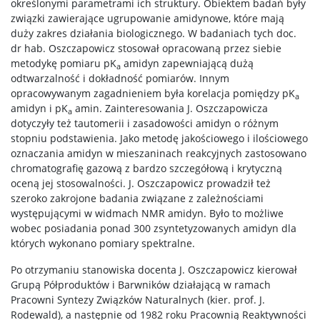
określonymi parametrami ich struktury. Obiektem badań były
związki zawierające ugrupowanie amidynowe, które mają
duży zakres działania biologicznego. W badaniach tych doc.
Spotkasz nas
dr hab. Oszczapowicz stosował opracowaną przez siebie
metodykę pomiaru pK
amidyn zapewniającą dużą
a
odtwarzalność i dokładność pomiarów. Innym
Wykłady z ciekawej chemii
opracowywanym zagadnieniem była korelacja pomiędzy pK
a
amidyn i pK
amin. Zainteresowania J. Oszczapowicza
a
WChemii, czyli lab od podszewki
dotyczyły też tautomerii i zasadowości amidyn o różnym
stopniu podstawienia. Jako metodę jakościowego i ilościowego
oznaczania amidyn w mieszaninach reakcyjnych zastosowano
WChemii, czyli studia od podszewki
chromatografię gazową z bardzo szczegółową i krytyczną
oceną jej stosowalności. J. Oszczapowicz prowadził też
szeroko zakrojone badania związane z zależnościami
Exhibition „Chemistry is all around”
występującymi w widmach NMR amidyn. Było to możliwe
wobec posiadania ponad 300 zsyntetyzowanych amidyn dla
których wykonano pomiary spektralne.
Dla szkół
Po otrzymaniu stanowiska docenta J. Oszczapowicz kierował
Grupą Półproduktów i Barwników działającą w ramach
Dołącz do gry – twórz z nami przyszłość chemii!
Pracowni Syntezy Związków Naturalnych (kier. prof. J.
Rodewald), a następnie od 1982 roku Pracownią Reaktywności