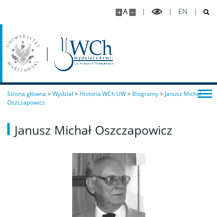
A
EN
TRI-BIO-CHEM
RadFarm
Doktoraty wdrożeniowe
Strona główna
>
Wydział
>
Historia WCh UW
>
Biogramy
>
Janusz Michał
Oszczapowicz
Struktura
Janusz Michał Oszczapowicz
Regulaminy/zasady
Procedura przewodu doktorskiego
Ubezpieczenie zdrowotne