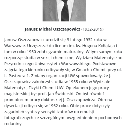
Dokumenty do pobrania
Pracownicy
Janusz Michał Oszczapowicz
(1932-2019)
Janusz Oszczapowicz urodził się 3 lutego 1932 roku w
Intranet
Warszawie. Uczęszczał do liceum im. ks. Hugona Kołłątaja i
tam w roku 1950 zdał egzamin maturalny. W tym samym roku
rozpoczął studia w sekcji chemicznej Wydziału Matematyczno-
Spis pracowników
Przyrodniczego Uniwersytetu Warszawskiego. Podstawowe
zajęcia tego kierunku odbywały się w Gmachu Chemii przy ul.
L. Pasteura 1. Zmiany organizacji UW spowodowały, że J.
Strony prywatne
Oszczapowicz zakończył studia w 1955 roku w Wydziale
Matematyki, Fizyki i Chemii UW. Opiekunem jego pracy
magisterskiej był prof. Jan Świderski. On był również
Badania i nauka
promotorem pracy doktorskiej J. Oszczapowicza. Obrona
dysertacji odbyła się w 1962 roku. Obie prace dotyczyły
zagadnień syntezy sensybilizatorów do emulsji
Zespoły badawcze
fotograficznych ze szczególnym uwzględnieniem pochodnych
rodaniny.