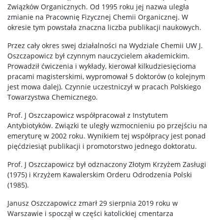
Związków Organicznych. Od 1995 roku jej nazwa uległa
Zjazd Dziekanów Wydziałów Chemicznych 2026
zmianie na Pracownię Fizycznej Chemii Organicznej. W
okresie tym powstała znaczna liczba publikacji naukowych.
Przez cały okres swej działalności na Wydziale Chemii UW J.
Oszczapowicz był czynnym nauczycielem akademickim.
Prowadził ćwiczenia i wykłady, kierował kilkudziesięcioma
pracami magisterskimi, wypromował 5 doktorów (o kolejnym
jest mowa dalej). Czynnie uczestniczył w pracach Polskiego
Towarzystwa Chemicznego.
Prof. J Oszczapowicz współpracował z Instytutem
Antybiotyków. Związki te uległy wzmocnieniu po przejściu na
emeryturę w 2002 roku. Wynikiem tej współpracy jest ponad
pięćdziesiąt publikacji i promotorstwo jednego doktoratu.
Prof. J Oszczapowicz był odznaczony Złotym Krzyżem Zasługi
(1975) i Krzyżem Kawalerskim Orderu Odrodzenia Polski
(1985).
Janusz Oszczapowicz zmarł 29 sierpnia 2019 roku w
Warszawie i spoczął w części katolickiej cmentarza