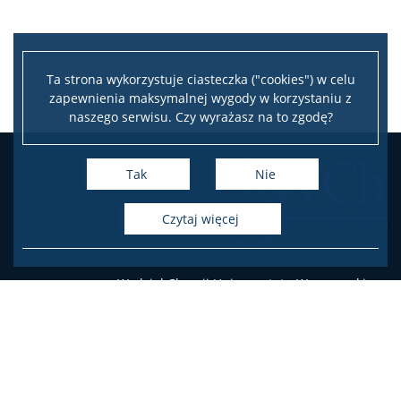
Ta strona wykorzystuje ciasteczka ("cookies") w celu
zapewnienia maksymalnej wygody w korzystaniu z
naszego serwisu. Czy wyrażasz na to zgodę?
Tak
Nie
czytaj więcej
Wydział Chemii Uniwersytetu Warszawskiego
ul. Pasteura 1, 02-093 Warszawa
tel.: 22 55 26 212-211 (Biuro Dziekana),
22 55 26 204-207 (Dziekanat Studencki),
22 55 26 230 (Administracja)