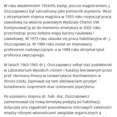
Seminaria
W roku akademickim 1954/55, będąc jeszcze magistrantem, J.
Oszczapowicz był zatrudniony jako pomocnik asystenta. Wraz
z otrzymaniem stopnia magistra w 1955 roku rozpoczął pracę
Konferencje
zawodową na właśnie powstałym Wydziale Chemii UW.
Kontynuował ją aż do momentu emerytury w 2002 roku
przechodząc przez kolejne etapy kariery naukowej i
Stopnie i tytuły
zawodowej. W 1973 roku ukazała się praca habilitacyjna dr. J.
Oszczapowicza. W 1986 roku został on mianowany
profesorem nadzwyczajnym, a w 1988 roku otrzymał tytuł
Repozytorium „Dane Badawcze UW”
profesora zwyczajnego.
W latach 1963-1965 dr J. Oszczapowicz odbył staż podoktorski
Serwis Naukowy UW
w Laboratorium Wysokich ciśnień i Katalizy kierowanym przez
prof. Hermana Pinesa w Uniwersytecie Northwestern w
Illinois (USA). Zajmował się tam alkilowaniem pirydyn
Baza publikacji
butadienem, izoprenem oraz izomerami piperylenu.
Po uzyskaniu stopnia dr. hab. doc. Oszczapowicz
Nasze osiągnięcia
zainteresował się nową tematyką podjętą po habilitacji,
dotyczyła ona zagad­nień poszukiwania ilościowych zależności
między różnymi własnościami związków organicznych a
Popularyzacja