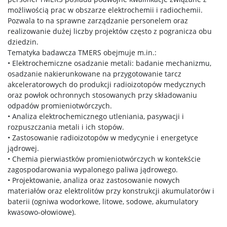
Intranet
możliwością prac w obszarze elektrochemii i radiochemii.
Pozwala to na sprawne zarządzanie personelem oraz
realizowanie dużej liczby projektów często z pogranicza obu
Spis pracowników
dziedzin.
Tematyka badawcza TMERS obejmuje m.in.:
• Elektrochemiczne osadzanie metali: badanie mechanizmu,
Strony prywatne
osadzanie nakierunkowane na przygotowanie tarcz
akceleratorowych do produkcji radioizotopów medycznych
oraz powłok ochronnych stosowanych przy składowaniu
Badania i nauka
odpadów promieniotwórczych.
• Analiza elektrochemicznego utleniania, pasywacji i
rozpuszczania metali i ich stopów.
Zespoły badawcze
• Zastosowanie radioizotopów w medycynie i energetyce
jądrowej.
• Chemia pierwiastków promieniotwórczych w kontekście
Seminaria
zagospodarowania wypalonego paliwa jądrowego.
• Projektowanie, analiza oraz zastosowanie nowych
materiałów oraz elektrolitów przy konstrukcji akumulatorów i
Konferencje
baterii (ogniwa wodorkowe, litowe, sodowe, akumulatory
kwasowo-ołowiowe).
Stopnie i tytuły