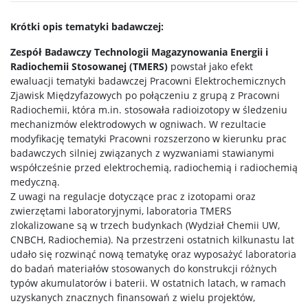
Krótki opis tematyki badawczej:
STUDENT STUDENTOWI
Zespół Badawczy Technologii Magazynowania Energii i
Radiochemii Stosowanej (TMERS)
powstał jako efekt
ewaluacji tematyki badawczej Pracowni Elektrochemicznych
Doktoranci
Zjawisk Międzyfazowych po połączeniu z grupą z Pracowni
Radiochemii, która m.in. stosowała radioizotopy w śledzeniu
mechanizmów elektrodowych w ogniwach. W rezultacie
Szkoła Doktorska Nauk Ścisłych i Przyrodniczych
modyfikację tematyki Pracowni rozszerzono w kierunku prac
badawczych silniej związanych z wyzwaniami stawianymi
Archiwum
współcześnie przed elektrochemią, radiochemią i radiochemią
medyczną.
Z uwagi na regulacje dotyczące prac z izotopami oraz
Studia doktoranckie
zwierzętami laboratoryjnymi, laboratoria TMERS
zlokalizowane są w trzech budynkach (Wydział Chemii UW,
CNBCH, Radiochemia). Na przestrzeni ostatnich kilkunastu lat
TRI-BIO-CHEM
udało się rozwinąć nową tematykę oraz wyposażyć laboratoria
do badań materiałów stosowanych do konstrukcji różnych
typów akumulatorów i baterii. W ostatnich latach, w ramach
RadFarm
uzyskanych znacznych finansowań z wielu projektów,