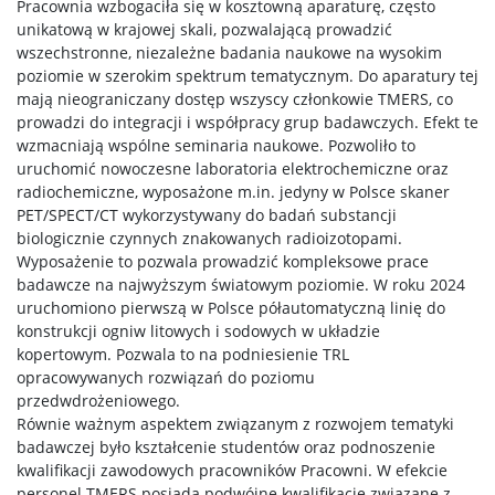
Pracownia wzbogaciła się w kosztowną aparaturę, często
unikatową w krajowej skali, pozwalającą prowadzić
Doktoraty wdrożeniowe
wszechstronne, niezależne badania naukowe na wysokim
poziomie w szerokim spektrum tematycznym. Do aparatury tej
mają nieograniczany dostęp wszyscy członkowie TMERS, co
Struktura
prowadzi do integracji i współpracy grup badawczych. Efekt te
wzmacniają wspólne seminaria naukowe. Pozwoliło to
uruchomić nowoczesne laboratoria elektrochemiczne oraz
Regulaminy/zasady
radiochemiczne, wyposażone m.in. jedyny w Polsce skaner
PET/SPECT/CT wykorzystywany do badań substancji
biologicznie czynnych znakowanych radioizotopami.
Procedura przewodu doktorskiego
Wyposażenie to pozwala prowadzić kompleksowe prace
badawcze na najwyższym światowym poziomie. W roku 2024
uruchomiono pierwszą w Polsce półautomatyczną linię do
Ubezpieczenie zdrowotne
konstrukcji ogniw litowych i sodowych w układzie
kopertowym. Pozwala to na podniesienie TRL
opracowywanych rozwiązań do poziomu
Dokumenty do pobrania
przedwdrożeniowego.
Równie ważnym aspektem związanym z rozwojem tematyki
badawczej było kształcenie studentów oraz podnoszenie
Pracownicy
kwalifikacji zawodowych pracowników Pracowni. W efekcie
personel TMERS posiada podwójne kwalifikacje związane z