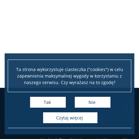
Repozytorium „Dane Badawcze UW”
Serwis Naukowy UW
Baza publikacji
Ta strona wykorzystuje ciasteczka ("cookies") w celu
Nasze osiągnięcia
zapewnienia maksymalnej wygody w korzystaniu z
naszego serwisu. Czy wyrażasz na to zgodę?
Popularyzacja
Tak
Nie
Spotkasz nas
czytaj więcej
Wykłady z ciekawej chemii