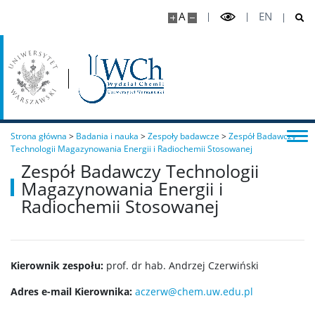
Pełnomocniczka ds. osób ze specjalnymi
A
EN
potrzebami edukacyjnymi
Sprawy socjalne/Stypendia
Samorząd Studencki
Strona główna
>
Badania i nauka
>
Zespoły badawcze
>
Zespół Badawczy
Praktyki Studenckie
Technologii Magazynowania Energii i Radiochemii Stosowanej
Zespół Badawczy Technologii
Magazynowania Energii i
Program ERASMUS+
Radiochemii Stosowanej
Program MOST
Kierownik zespołu:
prof. dr hab. Andrzej Czerwiński
Koła naukowe
Adres e-mail Kierownika:
aczerw@chem.uw.edu.pl
Oprogramowanie