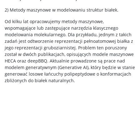
2) Metody maszynowe w modelowaniu struktur białek.
Dokumenty do pobrania
Od kilku lat opracowujemy metody maszynowe,
wspomagające lub zastępujące narzędzia klasycznego
modelowania molekularnego. Dla przykładu, jednym z takich
Pracownicy
zadań jest odtworzenie reprezentacji pełnoatomowej białka z
jego reprezentacji gruboziarnistej. Problem ten poruszony
został w dwóch publikacjach, opisujących modele maszynowe
Intranet
HECA oraz deepBBQ. Aktualnie prowadzone są prace nad
modelem generatywnym (Generative AI), który będzie w stanie
generować losowe łańcuchy polipeptydowe o konformacjach
Spis pracowników
zbliżonych do białek naturalnych.
Strony prywatne
Badania i nauka
Zespoły badawcze