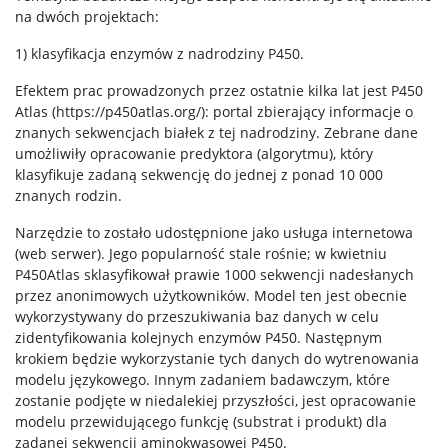
na dwóch projektach:
Studia doktoranckie
1) klasyfikacja enzymów z nadrodziny P450.
TRI-BIO-CHEM
Efektem prac prowadzonych przez ostatnie kilka lat jest P450
Atlas (https://p450atlas.org/): portal zbierający informacje o
znanych sekwencjach białek z tej nadrodziny. Zebrane dane
RadFarm
umożliwiły opracowanie predyktora (algorytmu), który
klasyfikuje zadaną sekwencję do jednej z ponad 10 000
znanych rodzin.
Doktoraty wdrożeniowe
Narzędzie to zostało udostępnione jako usługa internetowa
(web serwer). Jego popularność stale rośnie; w kwietniu
Struktura
P450Atlas sklasyfikował prawie 1000 sekwencji nadesłanych
przez anonimowych użytkowników. Model ten jest obecnie
wykorzystywany do przeszukiwania baz danych w celu
Regulaminy/zasady
zidentyfikowania kolejnych enzymów P450. Następnym
krokiem będzie wykorzystanie tych danych do wytrenowania
modelu językowego. Innym zadaniem badawczym, które
Procedura przewodu doktorskiego
zostanie podjęte w niedalekiej przyszłości, jest opracowanie
modelu przewidującego funkcję (substrat i produkt) dla
zadanej sekwencji aminokwasowej P450.
Ubezpieczenie zdrowotne