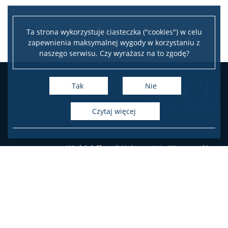
Seminaria
Ta strona wykorzystuje ciasteczka ("cookies") w celu
zapewnienia maksymalnej wygody w korzystaniu z
Konferencje
naszego serwisu. Czy wyrażasz na to zgodę?
Stopnie i tytuły
Tak
Nie
czytaj więcej
Repozytorium „Dane Badawcze UW”
Serwis Naukowy UW
Wydział Chemii Uniwersytetu Warszawskiego
ul. Pasteura 1, 02-093 Warszawa
tel.: 22 55 26 212-211 (Biuro Dziekana),
Baza publikacji
22 55 26 204-207 (Dziekanat Studencki),
22 55 26 230 (Administracja)
Nasze osiągnięcia
Deklaracja dostępności