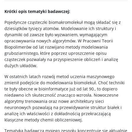
Program MOST
Krótki opis tematyki badawczej:
Pojedyncze cząsteczki biomakromolekuł mogą składać się z
dziesiątków tysięcy atomów. Modelowanie ich struktury i
Koła naukowe
dynamiki od zawsze było wyzwaniem, wymagającym
opracowywania nowych algorytmów. W Pracowni Teorii
Biopolimerów od lat rozwijano metody modelowania
Oprogramowanie
gruboziarnistego, które poprzez uproszczenie opisu
cząsteczek pozwalały na przyspieszenie obliczeń i analizę
STUDENT STUDENTOWI
dużych układów.
W ostatnich latach rozwój metod uczenia maszynowego
zmienił podejście do modelowania biomolekuł. Choć techniki
Doktoranci
te były obecne w bioinformatyce już od lat 90., to dopiero
niedawno ich skuteczność znacząco wzrosła. Nowoczesne
Szkoła Doktorska Nauk Ścisłych i Przyrodniczych
algorytmy trenowania oraz nowe architektury sieci
neuronowych pozwalają na przewidywanie struktur białek i
analizę ich właściwości z dokładnością przekraczającą
Archiwum
klasyczne metody chemii obliczeniowej.
Tematyka badawcza mojego zespołu koncentruje się aktualnie