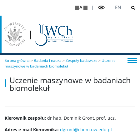
A
EN
Studia podyplomowe
Dziekanat Studencki
Pełnomocniczka ds. osób ze specjalnymi
potrzebami edukacyjnymi
Strona główna
>
Badania i nauka
>
Zespoły badawcze
>
Uczenie
maszynowe w badaniach biomolekuł
Sprawy socjalne/Stypendia
Uczenie maszynowe w badaniach
biomolekuł
Samorząd Studencki
Praktyki Studenckie
Kierownik zespołu:
dr hab. Dominik Gront, prof. ucz.
Adres e-mail Kierownika:
dgront@chem.uw.edu.pl
Program ERASMUS+