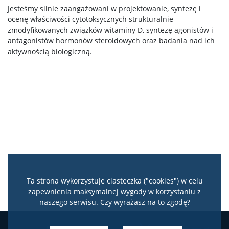
Samorząd Studencki
Jesteśmy silnie zaangażowani w projektowanie, syntezę i
ocenę właściwości cytotoksycznych strukturalnie
zmodyfikowanych związków witaminy D, syntezę agonistów i
Praktyki Studenckie
antagonistów hormonów steroidowych oraz badania nad ich
aktywnością biologiczną.
Program ERASMUS+
Program MOST
Koła naukowe
Oprogramowanie
Ta strona wykorzystuje ciasteczka ("cookies") w celu
zapewnienia maksymalnej wygody w korzystaniu z
STUDENT STUDENTOWI
naszego serwisu. Czy wyrażasz na to zgodę?
Doktoranci