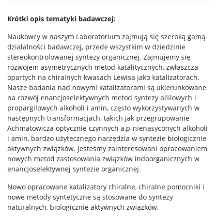
Chemia medyczna II stopnia
Krótki opis tematyki badawczej:
Naukowcy w naszym Laboratorium zajmują się szeroką gamą
Radiogenomika II stopnia
działalności badawczej, przede wszystkim w dziedzinie
stereokontrolowanej syntezy organicznej. Zajmujemy się
rozwojem asymetrycznych metod katalitycznych, zwłaszcza
Studia w ramach MISMaP
opartych na chiralnych kwasach Lewisa jako katalizatorach.
Nasze badania nad nowymi katalizatorami są ukierunkowane
na rozwój enancjoselektywnych metod syntezy allilowych i
Studia podyplomowe
propargilowych alkoholi i amin, często wykorzystywanych w
następnych transformacjach, takich jak przegrupowanie
Achmatowicza optycznie czynnych a,p-nienasyconych alkoholi
Dziekanat Studencki
i amin, bardzo użytecznego narzędzia w syntezie biologicznie
aktywnych związków. Jesteśmy zainteresowani opracowaniem
Pełnomocniczka ds. osób ze specjalnymi
nowych metod zastosowania związków indoorganicznych w
potrzebami edukacyjnymi
enancjoselektywnej syntezie organicznej.
Nowo opracowane katalizatory chiralne, chiralne pomocniki i
Sprawy socjalne/Stypendia
nowe metody syntetyczne są stosowane do syntezy
naturalnych, biologicznie aktywnych związków.