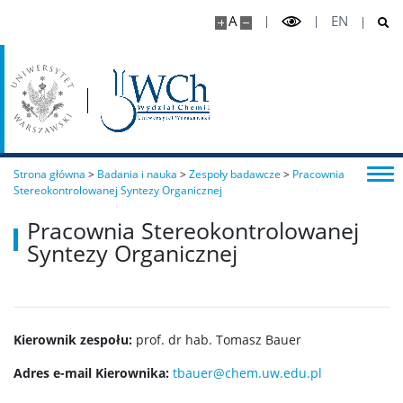
A
EN
Chemia medyczna I stopnia
Chemiczna analiza instrumentalna I stopnia
Nanoinżynieria
Strona główna
>
Badania i nauka
>
Zespoły badawcze
>
Pracownia
Stereokontrolowanej Syntezy Organicznej
Studia II stopnia (magisterskie)
Pracownia Stereokontrolowanej
Syntezy Organicznej
Chemia II stopnia
Chemia stosowana II stopnia
Kierownik zespołu:
prof. dr hab. Tomasz Bauer
Adres e-mail Kierownika:
tbauer@chem.uw.edu.pl
Master Studies in Chemistry in English (EN)