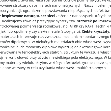
zbudowane z dwu lub kilku różnych łańcuchów polimerowych, wyka
kowane struktury o rozmiarach nanometrycznych. Naszym celem j
oorganizacji, ograniczenie powstawania niepożądanych defektów i
eż
inspirowane naturą super-sieci
złożone z nanocząstek, których p
 Realizujemy również precyzyjne syntezy tzw.
szczotek polimero
olowanej polimeryzacji rodnikowej, np. ATRP czy RAFT. Techniki t
k fluoropolimery czy ciekłe metale (stopy galu).
Ciekłe kryształy
,
 materiałach interesuje nas zwłaszcza mechanizm spontanicznego ła
ów dipolowych. W niektórych materiałach obie właściwości wyst
ikonikalne, a ich momenty dipolowe wykazują dalekozasięgowe korel
serwowaną w ferroelektrykach stałych. Struktury te wykazują właśc
nie kontrolować przy użyciu niewielkiego pola elektrycznego. W k
y materiały wielofunkcyjne, w których ferroelektryczne ciecze są
enne warstwy, w celu uzyskania właściwości multiferroicznych.