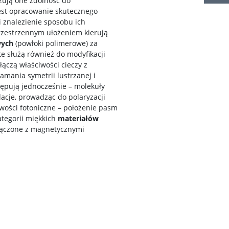
zują one zdolność do
est opracowanie skutecznego
 znalezienie sposobu ich
rzestrzennym ułożeniem kierują
wych
(powłoki polimerowe) za
e służą również do modyfikacji
 łączą właściwości cieczy z
mania symetrii lustrzanej i
ępują jednocześnie – molekuły
acje, prowadząc do polaryzacji
iwości fotoniczne – położenie pasm
ategorii miękkich
materiałów
 łączone z magnetycznymi