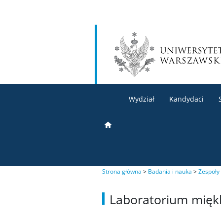
Wydział
Kandydaci
Strona główna
>
Badania i nauka
>
Zespoły
Laboratorium miękk