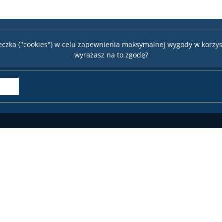
teczka ("cookies") w celu zapewnienia maksymalnej wygody w korzys
wyrażasz na to zgodę?
Wydział 
te
22 
Deklaracja dostępności