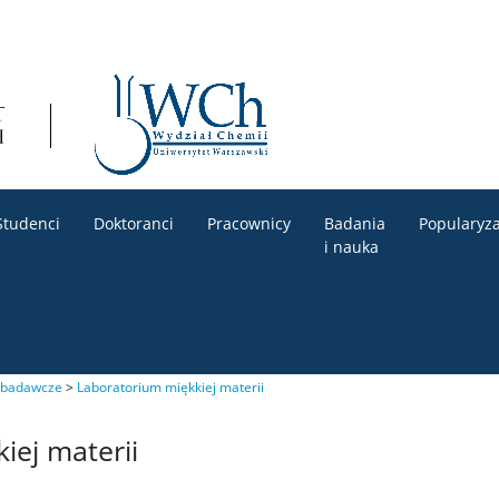
Studenci
Doktoranci
Pracownicy
Badania
Popularyza
i nauka
 badawcze
>
Laboratorium miękkiej materii
iej materii