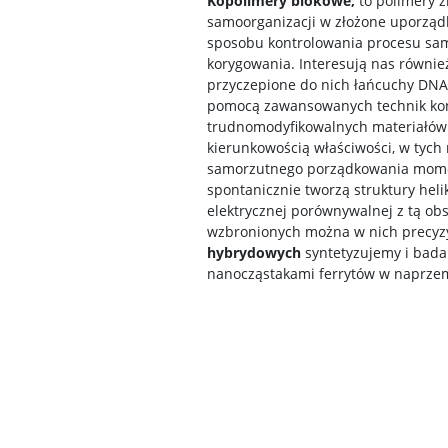
Kopolimery blokowe,
to polimery 
samoorganizacji w złożone uporząd
sposobu kontrolowania procesu sam
korygowania. Interesują nas równi
przyczepione do nich łańcuchy DNA.
pomocą zawansowanych technik kontr
trudnomodyfikowalnych materiałów ja
kierunkowością właściwości, w tych
samorzutnego porządkowania moment
spontanicznie tworzą struktury hel
elektrycznej porównywalnej z tą ob
wzbronionych można w nich precyzyj
hybrydowych
syntetyzujemy i badam
nanocząstakami ferrytów w naprzemi