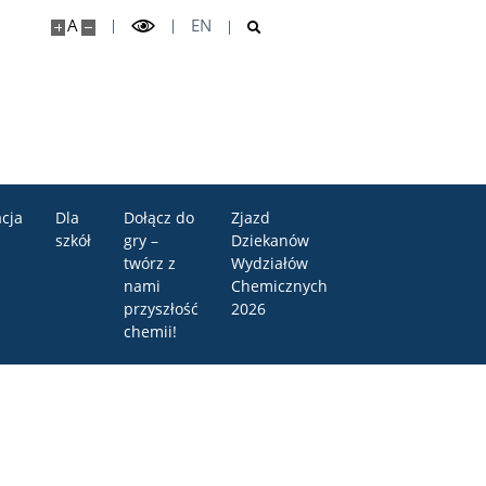
A
EN
cja
Dla
Dołącz do
Zjazd
szkół
gry –
Dziekanów
twórz z
Wydziałów
nami
Chemicznych
przyszłość
2026
chemii!