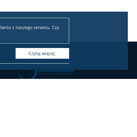
taniu z naszego serwisu. Czy
czytaj więcej
Chemii Uniwersytetu Warszawskiego
ul. Pasteura 1, 02-093 Warszawa
l.: 22 55 26 212-211 (Biuro Dziekana),
55 26 204-207 (Dziekanat Studencki),
22 55 26 230 (Administracja)