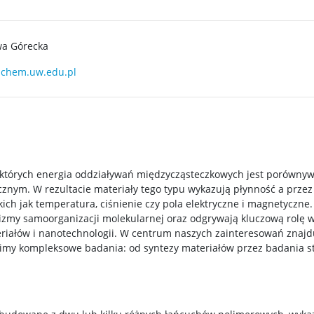
wa Górecka
chem.uw.edu.pl
 których energia oddziaływań międzycząsteczkowych jest porównyw
nym. W rezultacie materiały tego typu wykazują płynność a przez 
ch jak temperatura, ciśnienie czy pola elektryczne i magnetyczne
izmy samoorganizacji molekularnej oraz odgrywają kluczową rolę
iałów i nanotechnologii. W centrum naszych zainteresowań znajdują
zimy kompleksowe badania: od syntezy materiałów przez badania s