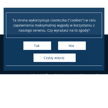
TRI-BIO-CHEM
Ta strona wykorzystuje ciasteczka ("cookies") w celu
zapewnienia maksymalnej wygody w korzystaniu z
RadFarm
naszego serwisu. Czy wyrażasz na to zgodę?
Doktoraty wdrożeniowe
Tak
Nie
czytaj więcej
Struktura
Regulaminy/zasady
Wydział Chemii Uniwersytetu Warszawskiego
ul. Pasteura 1, 02-093 Warszawa
tel.: 22 55 26 212-211 (Biuro Dziekana),
Procedura przewodu doktorskiego
22 55 26 204-207 (Dziekanat Studencki),
22 55 26 230 (Administracja)
Ubezpieczenie zdrowotne
Deklaracja dostępności