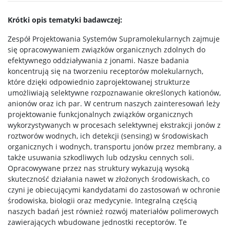
Studia podyplomowe
Krótki opis tematyki badawczej:
Zespół Projektowania Systemów Supramolekularnych zajmuje
się opracowywaniem związków organicznych zdolnych do
Dziekanat Studencki
efektywnego oddziaływania z jonami. Nasze badania
koncentrują się na tworzeniu receptorów molekularnych,
Pełnomocniczka ds. osób ze specjalnymi
które dzięki odpowiednio zaprojektowanej strukturze
potrzebami edukacyjnymi
umożliwiają selektywne rozpoznawanie określonych kationów,
anionów oraz ich par. W centrum naszych zainteresowań leży
Sprawy socjalne/Stypendia
projektowanie funkcjonalnych związków organicznych
wykorzystywanych w procesach selektywnej ekstrakcji jonów z
roztworów wodnych, ich detekcji (sensing) w środowiskach
Samorząd Studencki
organicznych i wodnych, transportu jonów przez membrany, a
także usuwania szkodliwych lub odzysku cennych soli.
Opracowywane przez nas struktury wykazują wysoką
Praktyki Studenckie
skuteczność działania nawet w złożonych środowiskach, co
czyni je obiecującymi kandydatami do zastosowań w ochronie
środowiska, biologii oraz medycynie. Integralną częścią
Program ERASMUS+
naszych badań jest również rozwój materiałów polimerowych
zawierających wbudowane jednostki receptorów. Te