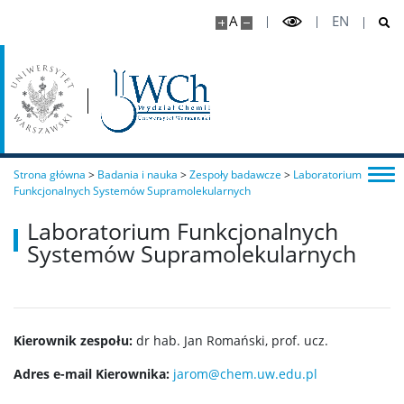
A
EN
Studia II stopnia (magisterskie)
Chemia II stopnia
Chemia stosowana II stopnia
Strona główna
>
Badania i nauka
>
Zespoły badawcze
>
Laboratorium
Funkcjonalnych Systemów Supramolekularnych
Master Studies in Chemistry in English (EN)
Laboratorium Funkcjonalnych
Systemów Supramolekularnych
Chemia medyczna II stopnia
Radiogenomika II stopnia
Kierownik zespołu:
dr hab. Jan Romański, prof. ucz.
Adres e-mail Kierownika:
jarom@chem.uw.edu.pl
Studia w ramach MISMaP