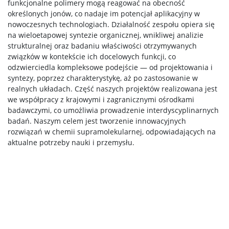
funkcjonalne polimery mogą reagować na obecność
Program MOST
określonych jonów, co nadaje im potencjał aplikacyjny w
nowoczesnych technologiach. Działalność zespołu opiera się
na wieloetapowej syntezie organicznej, wnikliwej analizie
Koła naukowe
strukturalnej oraz badaniu właściwości otrzymywanych
związków w kontekście ich docelowych funkcji, co
odzwierciedla kompleksowe podejście — od projektowania i
Oprogramowanie
syntezy, poprzez charakterystykę, aż po zastosowanie w
realnych układach. Część naszych projektów realizowana jest
we współpracy z krajowymi i zagranicznymi ośrodkami
STUDENT STUDENTOWI
badawczymi, co umożliwia prowadzenie interdyscyplinarnych
badań. Naszym celem jest tworzenie innowacyjnych
rozwiązań w chemii supramolekularnej, odpowiadających na
Doktoranci
aktualne potrzeby nauki i przemysłu.
Szkoła Doktorska Nauk Ścisłych i Przyrodniczych
Archiwum
Studia doktoranckie