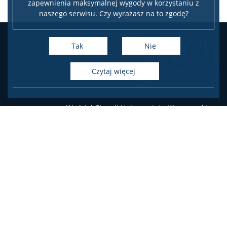
zapewnienia maksymalnej wygody w korzystaniu z
naszego serwisu. Czy wyrażasz na to zgodę?
Archiwum
Tak
Nie
Studia doktoranckie
czytaj więcej
TRI-BIO-CHEM
Wydział Chemii Uniwersytetu Warszawskiego
RadFarm
ul. Pasteura 1, 02-093 Warszawa
tel.: 22 55 26 212-211 (Biuro Dziekana),
22 55 26 204-207 (Dziekanat Studencki),
Doktoraty wdrożeniowe
22 55 26 230 (Administracja)
Struktura
Deklaracja dostępności
Regulaminy/zasady
Facebook
Twitter
Youtube
Instagram
LinkedIn