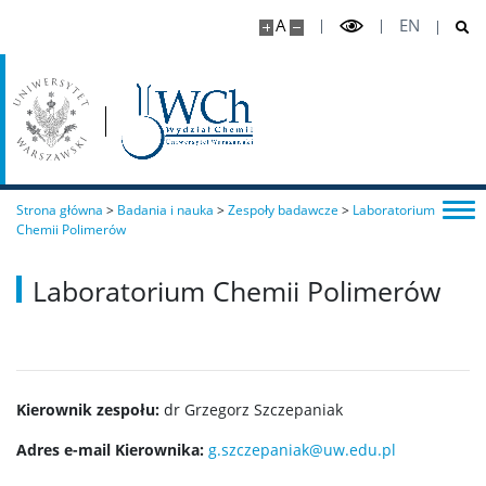
A
EN
Chemiczna analiza instrumentalna I stopnia
Nanoinżynieria
Studia II stopnia (magisterskie)
Strona główna
>
Badania i nauka
>
Zespoły badawcze
>
Laboratorium
Chemii Polimerów
Chemia II stopnia
Laboratorium Chemii Polimerów
Chemia stosowana II stopnia
Master Studies in Chemistry in English (EN)
Kierownik zespołu:
dr Grzegorz Szczepaniak
Chemia medyczna II stopnia
Adres e-mail Kierownika:
g.szczepaniak@uw.edu.pl