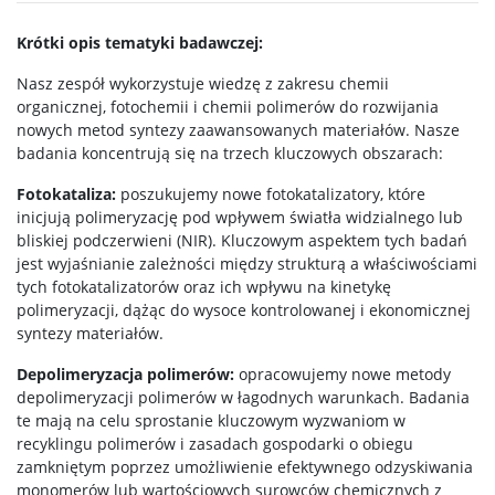
Radiogenomika II stopnia
Krótki opis tematyki badawczej:
Studia w ramach MISMaP
Nasz zespół wykorzystuje wiedzę z zakresu chemii
organicznej, fotochemii i chemii polimerów do rozwijania
nowych metod syntezy zaawansowanych materiałów. Nasze
Studia podyplomowe
badania koncentrują się na trzech kluczowych obszarach:
Fotokataliza:
poszukujemy nowe fotokatalizatory, które
Dziekanat Studencki
inicjują polimeryzację pod wpływem światła widzialnego lub
bliskiej podczerwieni (NIR). Kluczowym aspektem tych badań
jest wyjaśnianie zależności między strukturą a właściwościami
Pełnomocniczka ds. osób ze specjalnymi
tych fotokatalizatorów oraz ich wpływu na kinetykę
potrzebami edukacyjnymi
polimeryzacji, dążąc do wysoce kontrolowanej i ekonomicznej
syntezy materiałów.
Sprawy socjalne/Stypendia
Depolimeryzacja polimerów:
opracowujemy nowe metody
depolimeryzacji polimerów w łagodnych warunkach. Badania
te mają na celu sprostanie kluczowym wyzwaniom w
Samorząd Studencki
recyklingu polimerów i zasadach gospodarki o obiegu
zamkniętym poprzez umożliwienie efektywnego odzyskiwania
Praktyki Studenckie
monomerów lub wartościowych surowców chemicznych z