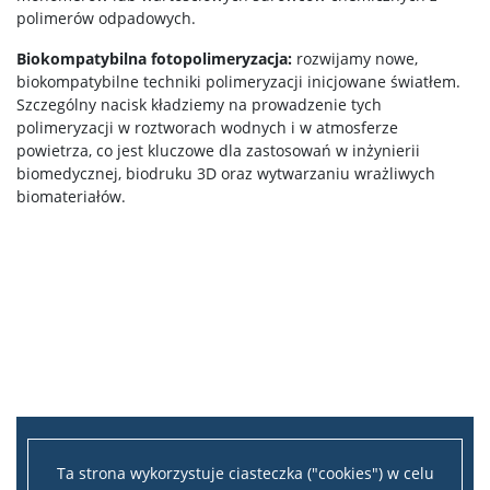
polimerów odpadowych.
Biokompatybilna fotopolimeryzacja:
rozwijamy nowe,
Program ERASMUS+
biokompatybilne techniki polimeryzacji inicjowane światłem.
Szczególny nacisk kładziemy na prowadzenie tych
Program MOST
polimeryzacji w roztworach wodnych i w atmosferze
powietrza, co jest kluczowe dla zastosowań w inżynierii
biomedycznej, biodruku 3D oraz wytwarzaniu wrażliwych
Koła naukowe
biomateriałów.
Oprogramowanie
STUDENT STUDENTOWI
Doktoranci
Szkoła Doktorska Nauk Ścisłych i Przyrodniczych
Ta strona wykorzystuje ciasteczka ("cookies") w celu