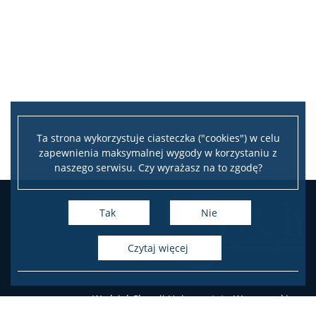
Pełnomocniczka ds. osób ze specjalnymi
potrzebami edukacyjnymi
Sprawy socjalne/Stypendia
Samorząd Studencki
Ta strona wykorzystuje ciasteczka ("cookies") w celu
zapewnienia maksymalnej wygody w korzystaniu z
Praktyki Studenckie
naszego serwisu. Czy wyrażasz na to zgodę?
Program ERASMUS+
Tak
Nie
czytaj więcej
Program MOST
Koła naukowe
Wydział Chemii Uniwersytetu Warszawskiego
ul. Pasteura 1, 02-093 Warszawa