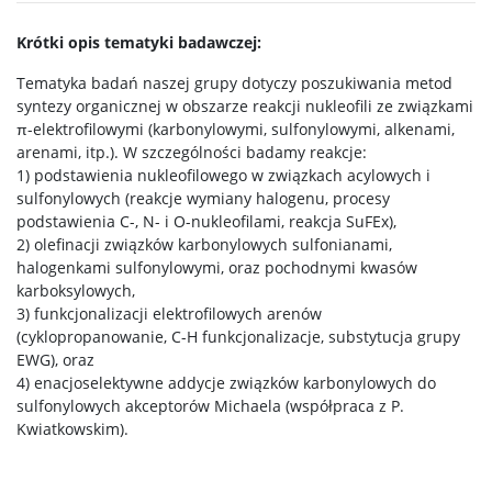
Chemia II stopnia
Krótki opis tematyki badawczej:
Chemia stosowana II stopnia
Tematyka badań naszej grupy dotyczy poszukiwania metod
syntezy organicznej w obszarze reakcji nukleofili ze związkami
π-elektrofilowymi (karbonylowymi, sulfonylowymi, alkenami,
Master Studies in Chemistry in English (EN)
arenami, itp.). W szczególności badamy reakcje:
1) podstawienia nukleofilowego w związkach acylowych i
sulfonylowych (reakcje wymiany halogenu, procesy
Chemia medyczna II stopnia
podstawienia C-, N- i O-nukleofilami, reakcja SuFEx),
2) olefinacji związków karbonylowych sulfonianami,
halogenkami sulfonylowymi, oraz pochodnymi kwasów
Radiogenomika II stopnia
karboksylowych,
3) funkcjonalizacji elektrofilowych arenów
(cyklopropanowanie, C-H funkcjonalizacje, substytucja grupy
Studia w ramach MISMaP
EWG), oraz
4) enacjoselektywne addycje związków karbonylowych do
sulfonylowych akceptorów Michaela (współpraca z P.
Studia podyplomowe
Kwiatkowskim).
Dziekanat Studencki