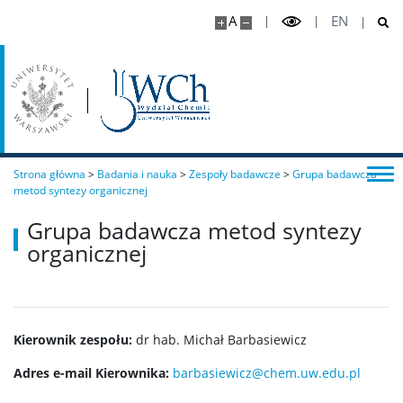
A
EN
Chemia I stopnia
Chemia jądrowa i radiofarmaceutyki I stopnia
Studia I stopnia (inżynierskie)
Strona główna
>
Badania i nauka
>
Zespoły badawcze
>
Grupa badawcza
Chemia medyczna I stopnia
metod syntezy organicznej
Grupa badawcza metod syntezy
Chemiczna analiza instrumentalna I stopnia
organicznej
Nanoinżynieria
Kierownik zespołu:
dr hab. Michał Barbasiewicz
Studia II stopnia (magisterskie)
Adres e-mail Kierownika:
barbasiewicz@chem.uw.edu.pl