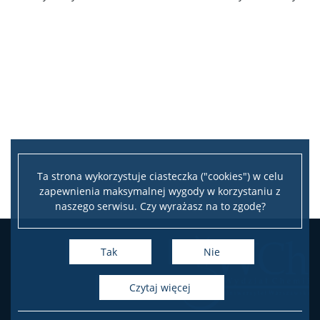
Doktoraty wdrożeniowe
Struktura
Regulaminy/zasady
Procedura przewodu doktorskiego
Ta strona wykorzystuje ciasteczka ("cookies") w celu
Ubezpieczenie zdrowotne
zapewnienia maksymalnej wygody w korzystaniu z
naszego serwisu. Czy wyrażasz na to zgodę?
Dokumenty do pobrania
Tak
Nie
Pracownicy
czytaj więcej
Intranet