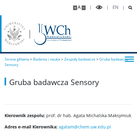
Chemia stosowana II stopnia
A
EN
Master Studies in Chemistry in English (EN)
Chemia medyczna II stopnia
Strona główna
>
Badania i nauka
>
Zespoły badawcze
>
Gruba badawcza
Radiogenomika II stopnia
Sensory
Studia w ramach MISMaP
Gruba badawcza Sensory
Studia podyplomowe
Kierownik zespołu:
prof. dr hab. Agata Michalska-Maksymiuk
Dziekanat Studencki
Adres e-mail Kierownika:
agatam@chem.uw.edu.pl
Pełnomocniczka ds. osób ze specjalnymi