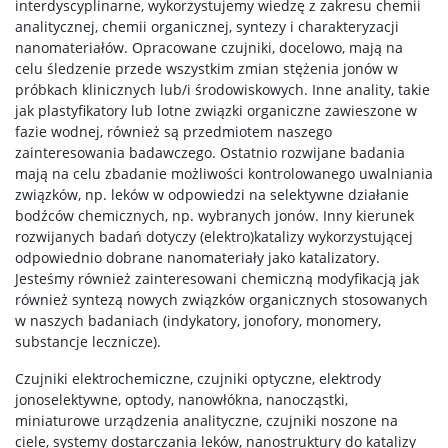
interdyscyplinarne, wykorzystujemy wiedzę z zakresu chemii
analitycznej, chemii organicznej, syntezy i charakteryzacji
STUDENT STUDENTOWI
nanomateriałów. Opracowane czujniki, docelowo, mają na
celu śledzenie przede wszystkim zmian stężenia jonów w
próbkach klinicznych lub/i środowiskowych. Inne anality, takie
Doktoranci
jak plastyfikatory lub lotne związki organiczne zawieszone w
fazie wodnej, również są przedmiotem naszego
zainteresowania badawczego. Ostatnio rozwijane badania
Szkoła Doktorska Nauk Ścisłych i Przyrodniczych
mają na celu zbadanie możliwości kontrolowanego uwalniania
związków, np. leków w odpowiedzi na selektywne działanie
bodźców chemicznych, np. wybranych jonów. Inny kierunek
Archiwum
rozwijanych badań dotyczy (elektro)katalizy wykorzystującej
odpowiednio dobrane nanomateriały jako katalizatory.
Jesteśmy również zainteresowani chemiczną modyfikacją jak
Studia doktoranckie
również syntezą nowych związków organicznych stosowanych
w naszych badaniach (indykatory, jonofory, monomery,
substancje lecznicze).
TRI-BIO-CHEM
Czujniki elektrochemiczne, czujniki optyczne, elektrody
jonoselektywne, optody, nanowłókna, nanocząstki,
RadFarm
miniaturowe urządzenia analityczne, czujniki noszone na
ciele, systemy dostarczania leków, nanostruktury do katalizy