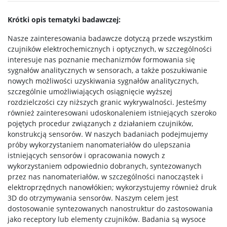
potrzebami edukacyjnymi
Krótki opis tematyki badawczej:
Sprawy socjalne/Stypendia
Nasze zainteresowania badawcze dotyczą przede wszystkim
czujników elektrochemicznych i optycznych, w szczególności
interesuje nas poznanie mechanizmów formowania się
Samorząd Studencki
sygnałów analitycznych w sensorach, a także poszukiwanie
nowych możliwości uzyskiwania sygnałów analitycznych,
Praktyki Studenckie
szczególnie umożliwiających osiągnięcie wyższej
rozdzielczości czy niższych granic wykrywalności. Jesteśmy
również zainteresowani udoskonaleniem istniejących szeroko
Program ERASMUS+
pojętych procedur związanych z działaniem czujników,
konstrukcją sensorów. W naszych badaniach podejmujemy
próby wykorzystaniem nanomateriałów do ulepszania
Program MOST
istniejących sensorów i opracowania nowych z
wykorzystaniem odpowiednio dobranych, syntezowanych
przez nas nanomateriałów, w szczególności nanocząstek i
Koła naukowe
elektroprzędnych nanowłókien; wykorzystujemy również druk
3D do otrzymywania sensorów. Naszym celem jest
dostosowanie syntezowanych nanostruktur do zastosowania
Oprogramowanie
jako receptory lub elementy czujników. Badania są wysoce