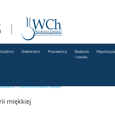
Studenci
Doktoranci
Pracownicy
Badania
Popularyza
i nauka
 badawcze
>
Fizykochemia materii miękkiej
ii miękkiej