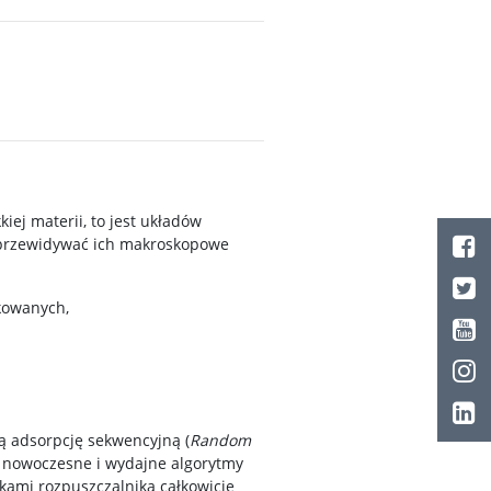
ej materii, to jest układów
ę przewidywać ich makroskopowe
kowanych,
adsorpcję sekwencyjną (
Random
e nowoczesne i wydajne algorytmy
kami rozpuszczalnika całkowicie