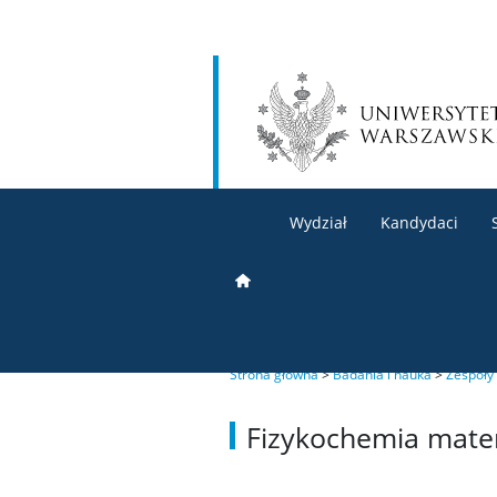
Wydział
Kandydaci
Strona główna
>
Badania i nauka
>
Zespoły
Fizykochemia mater