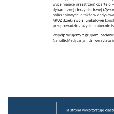
wypełniające przestrzeń) oparte o 
dynamicznej cieczy sieciowej (
Dynam
obliczeniowych, a także w dedykow
ARUZ dzięki swojej unikatowej kons
przeprowadzić z użyciem obecnie i
Współpracujemy z grupami badawczym
NanoBioMedycznym Uniwersytetu im.
Ta strona wykorzystuje cias