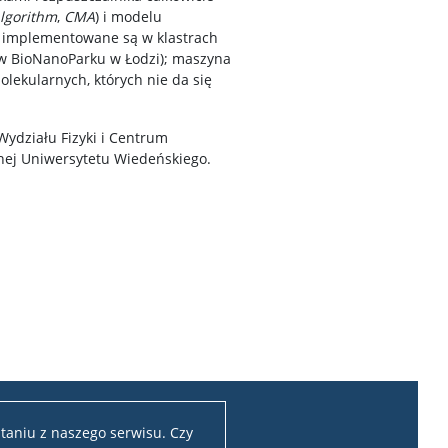
lgorithm
,
CMA
) i modelu
L implementowane są w klastrach
 w BioNanoParku w Łodzi); maszyna
lekularnych, których nie da się
ydziału Fizyki i Centrum
nej Uniwersytetu Wiedeńskiego.
taniu z naszego serwisu. Czy