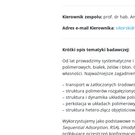
Kierownik zespołu:
prof. dr hab. An
Adres e-mail Kierownika:
sikorski
Krótki opis tematyki badawczej:
Od lat prowadzimy systematyczne i s
polimerowych, białek, żelów i błon
własności. Najważniejsze zagadnien
– transport w zatłoczonych środow
– struktura polimerów rozgałęzionyc
– struktura i dynamika układów pol
– perkolacja w układach polimerow
– struktura hetero-złącz objętościow
Wykorzystujemy jako podstawowe nar
Sequential Adsorption
,
RSA
), zmody
próbkujące przestrzeń konformacyjn