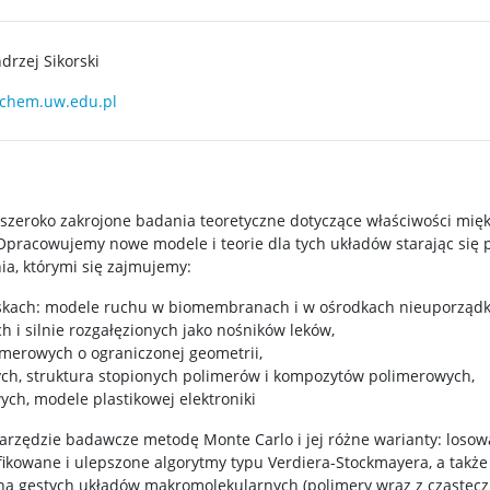
drzej Sikorski
@chem.uw.edu.pl
zeroko zakrojone badania teoretyczne dotyczące właściwości miękki
. Opracowujemy nowe modele i teorie dla tych układów starając si
ia, którymi się zajmujemy:
iskach: modele ruchu w biomembranach i w ośrodkach nieuporząd
h i silnie rozgałęzionych jako nośników leków,
imerowych o ograniczonej geometrii,
ych, struktura stopionych polimerów i kompozytów polimerowych,
ych, modele plastikowej elektroniki
zędzie badawcze metodę Monte Carlo i jej różne warianty: losową 
fikowane i ulepszone algorytmy typu Verdiera-Stockmayera, a takż
ą gęstych układów makromolekularnych (polimery wraz z cząstecz