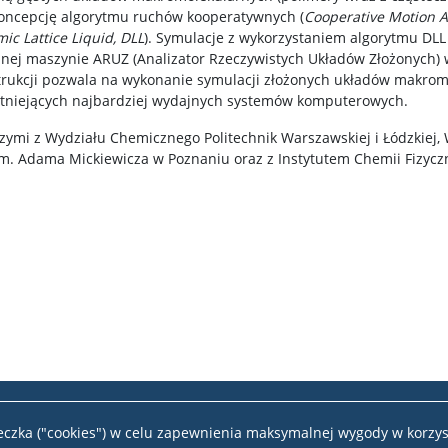
koncepcję algorytmu ruchów kooperatywnych (
Cooperative Motion A
ic Lattice Liquid, DLL
). Symulacje z wykorzystaniem algorytmu DL
anej maszynie ARUZ (Analizator Rzeczywistych Układów Złożonych)
trukcji pozwala na wykonanie symulacji złożonych układów makromo
stniejących najbardziej wydajnych systemów komputerowych.
i z Wydziału Chemicznego Politechnik Warszawskiej i Łódzkiej, W
 Adama Mickiewicza w Poznaniu oraz z Instytutem Chemii Fizycz
teczka ("cookies") w celu zapewnienia maksymalnej wygody w korzys