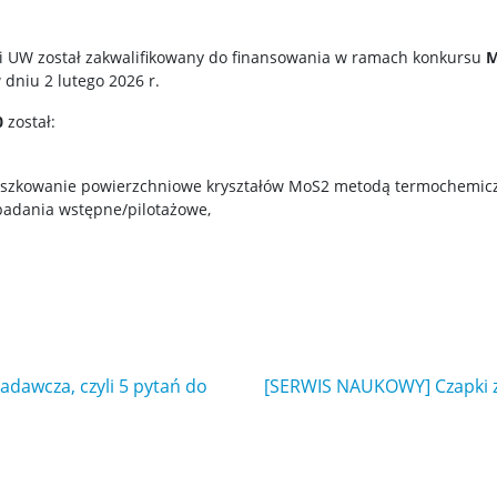
i UW został zakwalifikowany do finansowania w ramach konkursu
M
dniu 2 lutego 2026 r.
0
został:
ieszkowanie powierzchniowe kryształów MoS2 metodą termochemiczne
badania wstępne/pilotażowe,
dawcza, czyli 5 pytań do
[SERWIS NAUKOWY] Czapki z