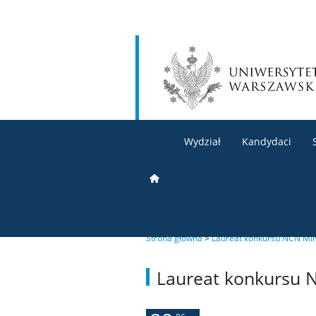
Wydział
Kandydaci
Strona główna
>
Laureat konkursu NCN MI
Laureat konkursu