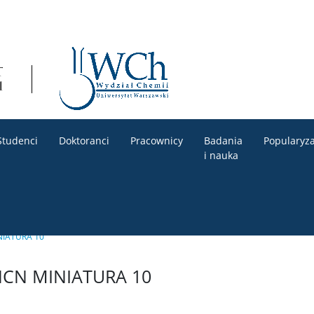
Studenci
Doktoranci
Pracownicy
Badania
Popularyza
i nauka
NIATURA 10
 NCN MINIATURA 10