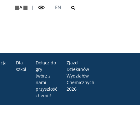
A
EN
cja
Dla
Dołącz do
Zjazd
szkół
gry –
Dziekanów
twórz z
Wydziałów
nami
Chemicznych
przyszłość
2026
chemii!