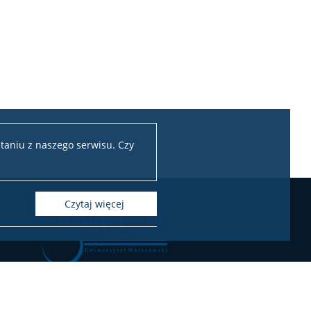
taniu z naszego serwisu. Czy
czytaj więcej
Chemii Uniwersytetu Warszawskiego
ul. Pasteura 1, 02-093 Warszawa