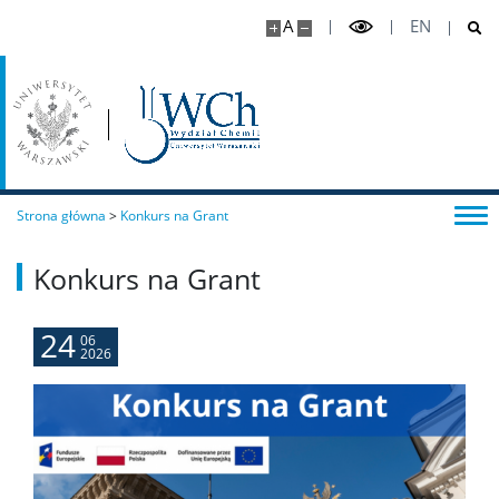
A
EN
Oprogramowanie
STUDENT STUDENTOWI
Doktoranci
Strona główna
>
Konkurs na Grant
Szkoła Doktorska Nauk Ścisłych i Przyrodniczych
Konkurs na Grant
Archiwum
24
06
2026
Studia doktoranckie
TRI-BIO-CHEM