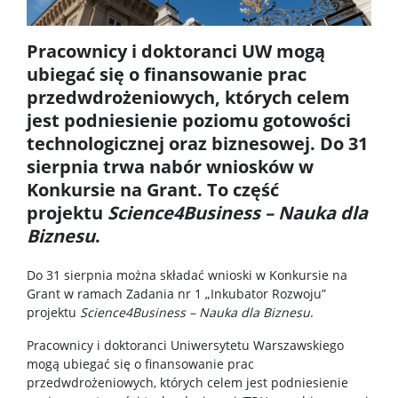
RadFarm
Pracownicy i doktoranci UW mogą
Doktoraty wdrożeniowe
ubiegać się o finansowanie prac
przedwdrożeniowych, których celem
jest podniesienie poziomu gotowości
Struktura
technologicznej oraz biznesowej.
Do 31
sierpnia trwa nabór wniosków w
Regulaminy/zasady
Konkursie na Grant. To część
projektu
Science4Business – Nauka dla
Procedura przewodu doktorskiego
Biznesu
.
Do 31 sierpnia można składać wnioski w Konkursie na
Ubezpieczenie zdrowotne
Grant w ramach Zadania nr 1 „Inkubator Rozwoju”
projektu
Science4Business – Nauka dla Biznesu
.
Dokumenty do pobrania
Pracownicy i doktoranci Uniwersytetu Warszawskiego
mogą ubiegać się o finansowanie prac
przedwdrożeniowych, których celem jest podniesienie
Pracownicy