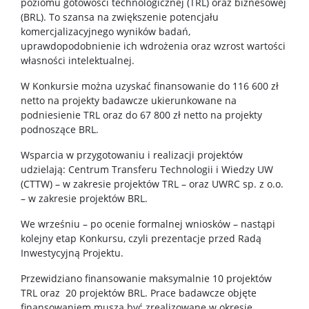
poziomu gotowości technologicznej (TRL) oraz biznesowej
(BRL). To szansa na zwiększenie potencjału
komercjalizacyjnego wyników badań,
Intranet
uprawdopodobnienie ich wdrożenia oraz wzrost wartości
własności intelektualnej.
Spis pracowników
W Konkursie można uzyskać finansowanie do 116 600 zł
netto na projekty badawcze ukierunkowane na
podniesienie TRL oraz do 67 800 zł netto na projekty
Strony prywatne
podnoszące BRL.
Wsparcia w przygotowaniu i realizacji projektów
Badania i nauka
udzielają: Centrum Transferu Technologii i Wiedzy UW
(CTTW) – w zakresie projektów TRL – oraz UWRC sp. z o.o.
– w zakresie projektów BRL.
Zespoły badawcze
We wrześniu – po ocenie formalnej wniosków – nastąpi
kolejny etap Konkursu, czyli prezentacje przed Radą
Seminaria
Inwestycyjną Projektu.
Przewidziano finansowanie maksymalnie 10 projektów
Konferencje
TRL oraz 20 projektów BRL. Prace badawcze objęte
finansowaniem muszą być zrealizowane w okresie