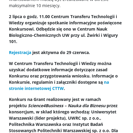
maksymalnie 10 miesięcy.
Stopnie i tytuły
2 lipca o godz. 11.00 Centrum Transferu Technologii i
Wiedzy organizuje spotkanie informacyjne poświęcone
Repozytorium „Dane Badawcze UW”
Konkursowi. Odbędzie się ono w Centrum Nauk
Biologiczno-Chemicznych UW przy ul. Żwirki i Wigury
101.
Serwis Naukowy UW
Rejestracja
jest aktywna do 29 czerwca.
Baza publikacji
W Centrum Transferu Technologii i Wiedzy można
uzyskać dodatkowe informacje dotyczące zasad
Konkursu oraz przygotowania wniosku. Informacje o
Nasze osiągnięcia
Konkursie, regulamin i załączniki dostępne są
na
stronie internetowej CTTW
.
Konkurs na Grant realizowany jest w ramach
Popularyzacja
projektu
Science4Business – Nauka dla Biznesu
przez
konsorcjum, w skład którego wchodzą: Uniwersytet
Spotkasz nas
Warszawski (lider projektu), UWRC sp. z o.o.,
Politechnika Warszawska oraz Instytut Badań
Stosowanych Politechniki Warszawskiej sp. z o.o. Dla