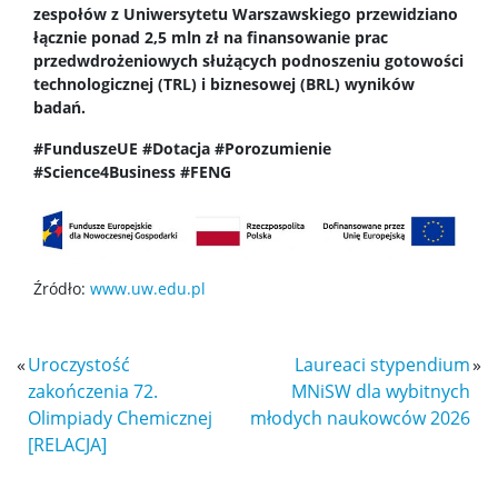
Wykłady z ciekawej chemii
zespołów z Uniwersytetu Warszawskiego przewidziano
łącznie ponad 2,5 mln zł na finansowanie prac
przedwdrożeniowych służących podnoszeniu gotowości
WChemii, czyli lab od podszewki
technologicznej (TRL) i biznesowej (BRL) wyników
badań.
WChemii, czyli studia od podszewki
#FunduszeUE #Dotacja #Porozumienie
#Science4Business #FENG
Exhibition „Chemistry is all around”
Dla szkół
Źródło:
www.uw.edu.pl
Dołącz do gry – twórz z nami przyszłość chemii!
«
Uroczystość
Laureaci stypendium
»
zakończenia 72.
MNiSW dla wybitnych
Olimpiady Chemicznej
młodych naukowców 2026
Zjazd Dziekanów Wydziałów Chemicznych 2026
[RELACJA]