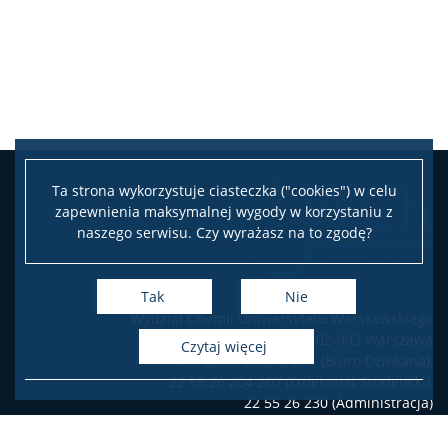
Ta strona wykorzystuje ciasteczka ("cookies") w celu
zapewnienia maksymalnej wygody w korzystaniu z
naszego serwisu. Czy wyrażasz na to zgodę?
Tak
Nie
Wydział Chemii Uniwersytetu Warszawskiego
ul. Pasteura 1, 02-093 Warszawa
czytaj więcej
tel.: 22 55 26 212-211 (Biuro Dziekana),
22 55 26 204-207 (Dziekanat Studencki),
22 55 26 230 (Administracja)