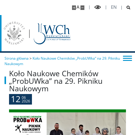
Master Studies in Chemistry in English (EN)
A
EN
Chemia medyczna II stopnia
Radiogenomika II stopnia
Strona główna
>
Koło Naukowe Chemików „ProbUWka” na 29. Pikniku
Studia w ramach MISMaP
Naukowym
Koło Naukowe Chemików
„ProbUWka” na 29. Pikniku
Studia podyplomowe
Naukowym
12
06
Dziekanat Studencki
2026
Pełnomocniczka ds. osób ze specjalnymi
potrzebami edukacyjnymi