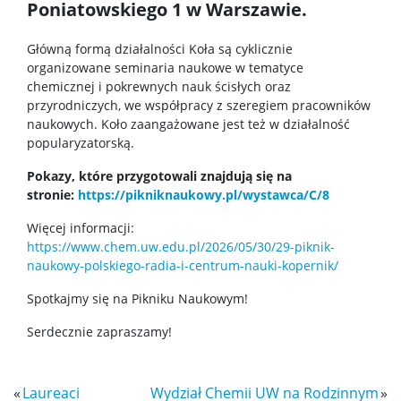
Poniatowskiego 1 w Warszawie.
Doktoranci
Główną formą działalności Koła są cyklicznie
organizowane seminaria naukowe w tematyce
chemicznej i pokrewnych nauk ścisłych oraz
Szkoła Doktorska Nauk Ścisłych i Przyrodniczych
przyrodniczych, we współpracy z szeregiem pracowników
naukowych. Koło zaangażowane jest też w działalność
popularyzatorską.
Archiwum
Pokazy, które przygotowali znajdują się na
stronie:
https://pikniknaukowy.pl/wystawca/C/8
Studia doktoranckie
Więcej informacji:
https://www.chem.uw.edu.pl/2026/05/30/29-piknik-
TRI-BIO-CHEM
naukowy-polskiego-radia-i-centrum-nauki-kopernik/
Spotkajmy się na Pikniku Naukowym!
RadFarm
Serdecznie zapraszamy!
Doktoraty wdrożeniowe
«
Laureaci
Wydział Chemii UW na Rodzinnym
»