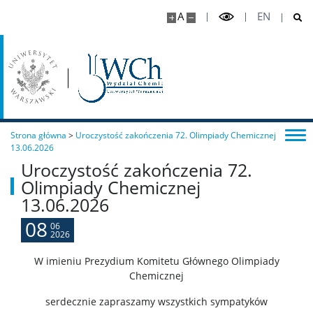
A
EN
Studia w ramach MISMaP
Studia podyplomowe
Dziekanat Studencki
Strona główna
>
Uroczystość zakończenia 72. Olimpiady Chemicznej
13.06.2026
Pełnomocniczka ds. osób ze specjalnymi
Uroczystość zakończenia 72.
potrzebami edukacyjnymi
Olimpiady Chemicznej
13.06.2026
Sprawy socjalne/Stypendia
08
06
2026
Samorząd Studencki
W imieniu Prezydium Komitetu Głównego Olimpiady
Chemicznej
Praktyki Studenckie
serdecznie zapraszamy wszystkich sympatyków