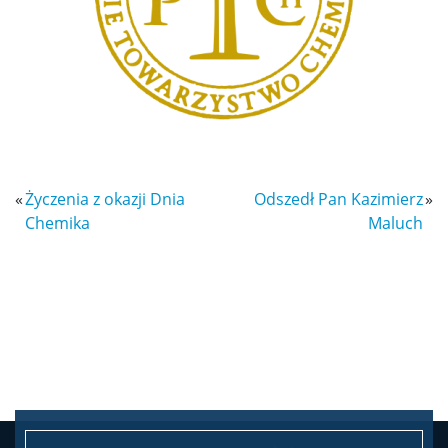
Ubezpieczenie zdrowotne
Dokumenty do pobrania
Pracownicy
«
Życzenia z okazji Dnia
Odszedł Pan Kazimierz
»
Chemika
Maluch
Intranet
Spis pracowników
Strony prywatne
Badania i nauka