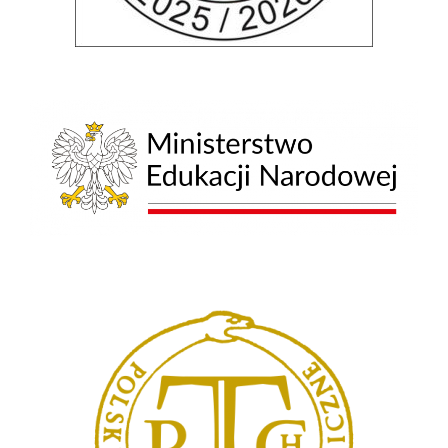
Archiwum
Studia doktoranckie
TRI-BIO-CHEM
RadFarm
Doktoraty wdrożeniowe
Struktura
Regulaminy/zasady
Procedura przewodu doktorskiego