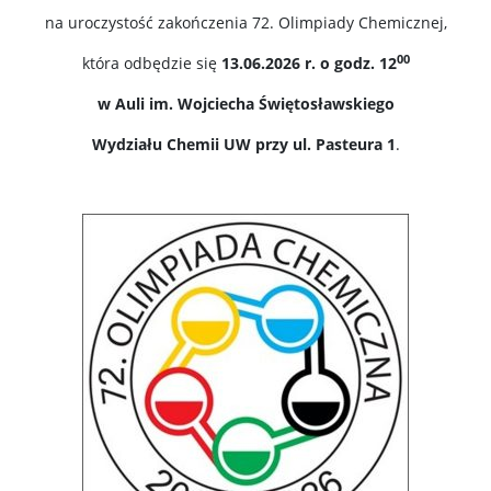
na uroczystość zakończenia 72. Olimpiady Chemicznej,
Program ERASMUS+
00
która odbędzie się
13.06.2026 r. o
godz. 12
Program MOST
w Auli im. Wojciecha Świętosławskiego
Wydziału Chemii UW przy ul. Pasteura 1
.
Koła naukowe
Oprogramowanie
STUDENT STUDENTOWI
Doktoranci
Szkoła Doktorska Nauk Ścisłych i Przyrodniczych