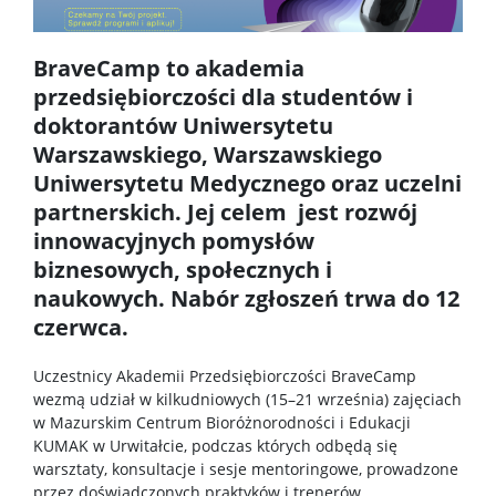
RadFarm
BraveCamp to akademia
przedsiębiorczości dla studentów i
doktorantów Uniwersytetu
Doktoraty wdrożeniowe
Warszawskiego, Warszawskiego
Uniwersytetu Medycznego oraz uczelni
Struktura
partnerskich. Jej celem jest rozwój
innowacyjnych pomysłów
Regulaminy/zasady
biznesowych, społecznych i
naukowych. Nabór zgłoszeń trwa do 12
czerwca.
Procedura przewodu doktorskiego
Uczestnicy Akademii Przedsiębiorczości BraveCamp
Ubezpieczenie zdrowotne
wezmą udział w kilkudniowych (15–21 września) zajęciach
w Mazurskim Centrum Bioróżnorodności i Edukacji
KUMAK w Urwitałcie, podczas których odbędą się
Dokumenty do pobrania
warsztaty, konsultacje i sesje mentoringowe, prowadzone
przez doświadczonych praktyków i trenerów.