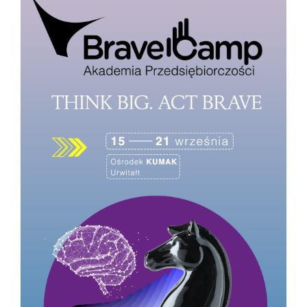
Konferencje
Stopnie i tytuły
Repozytorium „Dane Badawcze UW”
Serwis Naukowy UW
Baza publikacji
Nasze osiągnięcia
Popularyzacja
Spotkasz nas