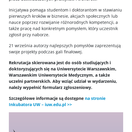
Pracownicy
Inicjatywa pomaga studentom i doktorantom w stawianiu
pierwszych kroków w biznesie, akcjach społecznych lub
nauce poprzez rozwijanie różnorodnych kompetencji, a
Intranet
także pracę nad konkretnym pomysłem, który uczestnik
zgłosił przy naborze.
Spis pracowników
21 września autorzy najlepszych pomysłów zaprezentują
swoje projekty podczas gali finałowej.
Rekrutacja skierowana jest do osób studiujących i
Strony prywatne
doktoryzujących się na Uniwersytecie Warszawskim,
Warszawskim Uniwersytecie Medycznym, a także
Badania i nauka
uczelni partnerskich. Aby wziąć udział w wydarzeniu,
należy wypełnić formularz zgłoszeniowy.
Szczegółowe informacje są dostępne
na stronie
Zespoły badawcze
Inkubatora UW – iuw.edu.pl >>
Seminaria