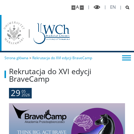
Koła naukowe
A
EN
Oprogramowanie
STUDENT STUDENTOWI
Strona główna
>
Rekrutacja do XVI edycji BraveCamp
Doktoranci
Rekrutacja do XVI edycji
BraveCamp
Szkoła Doktorska Nauk Ścisłych i Przyrodniczych
29
05
Archiwum
2026
Studia doktoranckie
TRI-BIO-CHEM