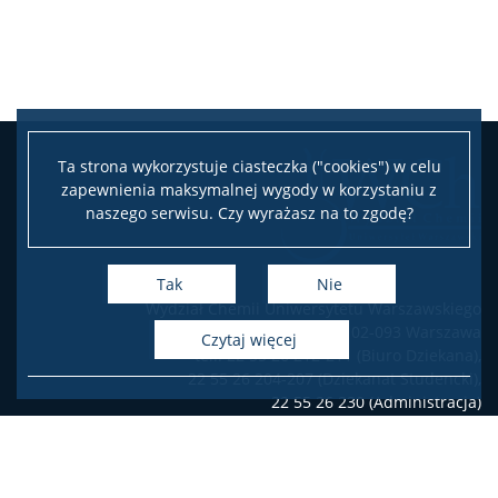
Ta strona wykorzystuje ciasteczka ("cookies") w celu
zapewnienia maksymalnej wygody w korzystaniu z
naszego serwisu. Czy wyrażasz na to zgodę?
Tak
Nie
Wydział Chemii Uniwersytetu Warszawskiego
ul. Pasteura 1, 02-093 Warszawa
czytaj więcej
tel.: 22 55 26 212-211 (Biuro Dziekana),
22 55 26 204-207 (Dziekanat Studencki),
22 55 26 230 (Administracja)
Deklaracja dostępności