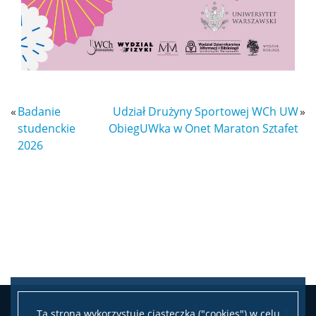
Nasze osiągnięcia
Popularyzacja
Spotkasz nas
«
Badanie
Udział Drużyny Sportowej WCh UW
»
studenckie
ObiegUWka w Onet Maraton Sztafet
Wykłady z ciekawej chemii
2026
WChemii, czyli lab od podszewki
WChemii, czyli studia od podszewki
Exhibition „Chemistry is all around”
Ta strona wykorzystuje ciasteczka ("cookies") w celu
Dla szkół