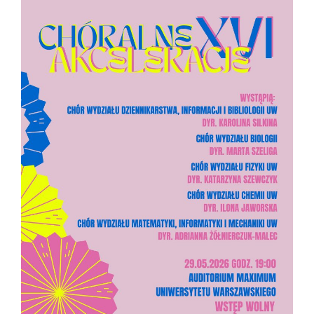
Zespoły badawcze
Seminaria
Konferencje
Stopnie i tytuły
Repozytorium „Dane Badawcze UW”
Serwis Naukowy UW
Baza publikacji