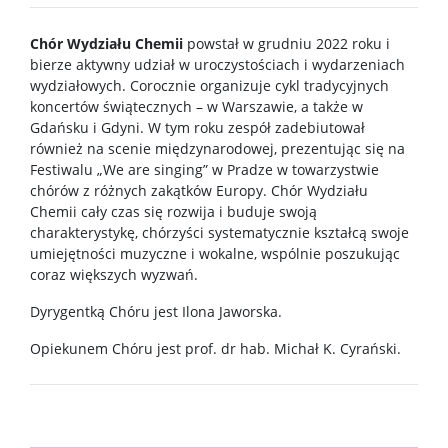
Procedura przewodu doktorskiego
Chór Wydziału Chemii
powstał w grudniu 2022 roku i
Ubezpieczenie zdrowotne
bierze aktywny udział w uroczystościach i wydarzeniach
wydziałowych. Corocznie organizuje cykl tradycyjnych
koncertów świątecznych – w Warszawie, a także w
Dokumenty do pobrania
Gdańsku i Gdyni. W tym roku zespół zadebiutował
również na scenie międzynarodowej, prezentując się na
Festiwalu „We are singing” w Pradze w towarzystwie
Pracownicy
chórów z różnych zakątków Europy. Chór Wydziału
Chemii cały czas się rozwija i buduje swoją
charakterystykę, chórzyści systematycznie kształcą swoje
Intranet
umiejętności muzyczne i wokalne, wspólnie poszukując
coraz większych wyzwań.
Spis pracowników
Dyrygentką Chóru jest Ilona Jaworska.
Opiekunem Chóru jest prof. dr hab. Michał K. Cyrański.
Strony prywatne
Badania i nauka