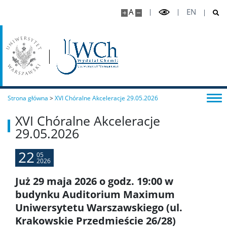
A
EN
Program ERASMUS+
Program MOST
Koła naukowe
Strona główna
>
XVI Chóralne Akceleracje 29.05.2026
Oprogramowanie
XVI Chóralne Akceleracje
29.05.2026
STUDENT STUDENTOWI
22
05
2026
Doktoranci
Już 29 maja 2026 o godz. 19:00 w
budynku Auditorium Maximum
Uniwersytetu Warszawskiego (ul.
Szkoła Doktorska Nauk Ścisłych i Przyrodniczych
Krakowskie Przedmieście 26/28)