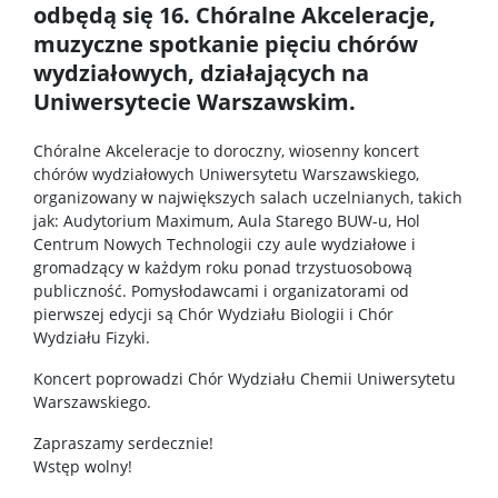
odbędą się 16. Chóralne Akceleracje,
Archiwum
muzyczne spotkanie pięciu chórów
wydziałowych, działających na
Studia doktoranckie
Uniwersytecie Warszawskim.
Chóralne Akceleracje to doroczny, wiosenny koncert
TRI-BIO-CHEM
chórów wydziałowych Uniwersytetu Warszawskiego,
organizowany w największych salach uczelnianych, takich
jak: Audytorium Maximum, Aula Starego BUW-u, Hol
RadFarm
Centrum Nowych Technologii czy aule wydziałowe i
gromadzący w każdym roku ponad trzystuosobową
publiczność. Pomysłodawcami i organizatorami od
Doktoraty wdrożeniowe
pierwszej edycji są Chór Wydziału Biologii i Chór
Wydziału Fizyki.
Struktura
Koncert poprowadzi Chór Wydziału Chemii Uniwersytetu
Warszawskiego.
Regulaminy/zasady
Zapraszamy serdecznie!
Wstęp wolny!