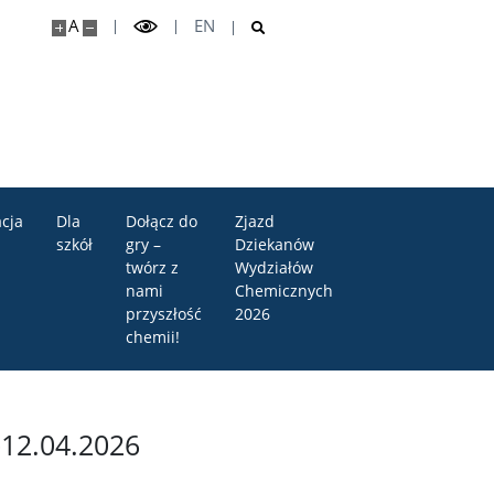
A
EN
cja
Dla
Dołącz do
Zjazd
szkół
gry –
Dziekanów
twórz z
Wydziałów
nami
Chemicznych
przyszłość
2026
chemii!
12.04.2026