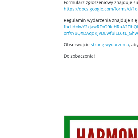
Formularz zgłoszeniowy znajduje s
https://docs.google.com/forms/d/
Regulamin wydarzenia znajduje si
fbclid=IwY2xjawRFoO9leHRuA2F
orfXYBQXDAqdKJVDEwfBiEL6sL_Gh
Obserwujcie
stronę wydarzenia
, ab
Do zobaczenia!