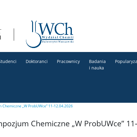
Studenci
Doktoranci
Pracownicy
Badania
Popularyza
i nauka
um Chemiczne „W ProbUWce” 11-12.04.2026
ympozjum Chemiczne „W ProbUWce” 11-