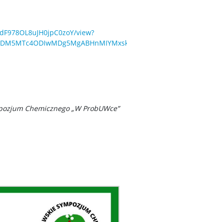
PddF978OL8uJH0jpC0zoY/view?
jIyMDM5MTc4ODIwMDg5MgABHnMIYMxska7DoH6FEVeAYoBwN7E-
ympozjum Chemicznego „W ProbUWce”