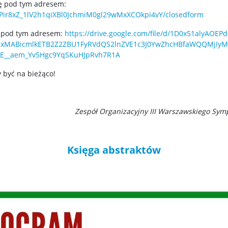
ię pod tym adresem:
1oPir8xZ_1lV2h1qiXBl0JchmiM0gl29wMxXCOkpi4vY/closedform
ę pod tym adresem:
https://drive.google.com/file/d/1D0x51alyAOE
lbQIxMABicmlkETB2Z2ZBU1FyRVdQS2lnZVE1c3J0YwZhcHBfaWQQM
wE__aem_Yv5Hgc9YqSKuHJpRvh7R1A
y być na bieżąco!
Zespół Organizacyjny III Warszawskiego S
Księga abstraktów