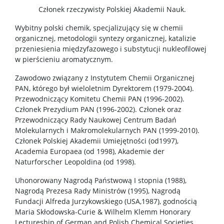
Program ERASMUS+
Członek rzeczywisty Polskiej Akademii Nauk.
Wybitny polski chemik, specjalizujący się w chemii
Program MOST
organicznej, metodologii syntezy organicznej, katalizie
przeniesienia międzyfazowego i substytucji nukleofilowej
w pierścieniu aromatycznym.
Koła naukowe
Zawodowo związany z Instytutem Chemii Organicznej
PAN, którego był wieloletnim Dyrektorem (1979-2004).
Oprogramowanie
Przewodniczący Komitetu Chemii PAN (1996-2002).
Członek Prezydium PAN (1996-2002). Członek oraz
Przewodniczący Rady Naukowej Centrum Badań
STUDENT STUDENTOWI
Molekularnych i Makromolekularnych PAN (1999-2010).
Członek Polskiej Akademii Umiejętności (od1997),
Academia Europaea (od 1998), Akademie der
Doktoranci
Naturforscher Leopoldina (od 1998).
Uhonorowany Nagrodą Państwową I stopnia (1988),
Szkoła Doktorska Nauk Ścisłych i Przyrodniczych
Nagrodą Prezesa Rady Ministrów (1995), Nagrodą
Fundacji Alfreda Jurzykowskiego (USA,1987), godnością
Maria Skłodowska-Curie & Wilhelm Klemm Honorary
Archiwum
Lectureship of German and Polish Chemical Societies