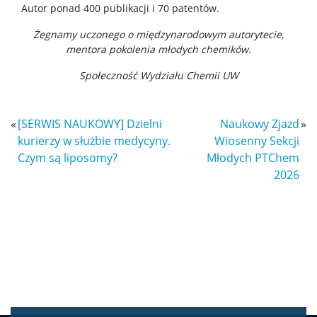
Autor ponad 400 publikacji i 70 patentów.
Ubezpieczenie zdrowotne
Żegnamy uczonego o międzynarodowym autorytecie,
mentora pokolenia młodych chemików.
Dokumenty do pobrania
Społeczność Wydziału Chemii UW
Pracownicy
«
[SERWIS NAUKOWY] Dzielni
Naukowy Zjazd
»
kurierzy w służbie medycyny.
Wiosenny Sekcji
Intranet
Czym są liposomy?
Młodych PTChem
2026
Spis pracowników
Strony prywatne
Badania i nauka