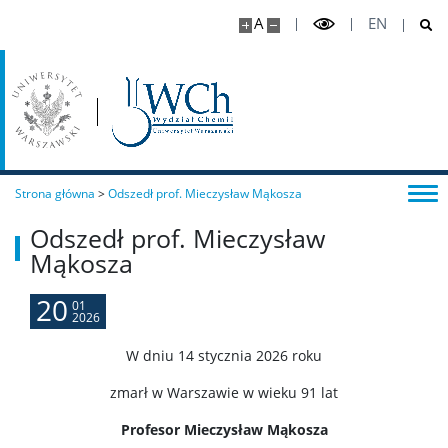
Studia w ramach MISMaP
A
EN
Studia podyplomowe
Dziekanat Studencki
Strona główna
Pełnomocniczka ds. osób ze specjalnymi
>
Odszedł prof. Mieczysław Mąkosza
potrzebami edukacyjnymi
Odszedł prof. Mieczysław
Mąkosza
Sprawy socjalne/Stypendia
20
01
2026
Samorząd Studencki
W dniu 14 stycznia 2026 roku
Praktyki Studenckie
zmarł w Warszawie w wieku 91 lat
Profesor Mieczysław Mąkosza