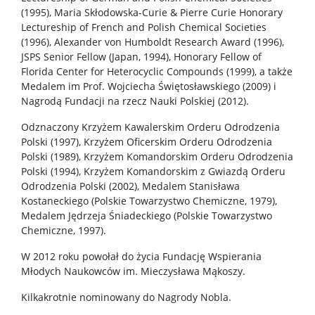
(1995), Maria Skłodowska-Curie & Pierre Curie Honorary
Lectureship of French and Polish Chemical Societies
Studia doktoranckie
(1996), Alexander von Humboldt Research Award (1996),
JSPS Senior Fellow (Japan, 1994), Honorary Fellow of
Florida Center for Heterocyclic Compounds (1999), a także
TRI-BIO-CHEM
Medalem im Prof. Wojciecha Świętosławskiego (2009) i
Nagrodą Fundacji na rzecz Nauki Polskiej (2012).
RadFarm
Odznaczony Krzyżem Kawalerskim Orderu Odrodzenia
Polski (1997), Krzyżem Oficerskim Orderu Odrodzenia
Polski (1989), Krzyżem Komandorskim Orderu Odrodzenia
Doktoraty wdrożeniowe
Polski (1994), Krzyżem Komandorskim z Gwiazdą Orderu
Odrodzenia Polski (2002), Medalem Stanisława
Kostaneckiego (Polskie Towarzystwo Chemiczne, 1979),
Struktura
Medalem Jędrzeja Śniadeckiego (Polskie Towarzystwo
Chemiczne, 1997).
Regulaminy/zasady
W 2012 roku powołał do życia Fundację Wspierania
Młodych Naukowców im. Mieczysława Mąkoszy.
Procedura przewodu doktorskiego
Kilkakrotnie nominowany do Nagrody Nobla.