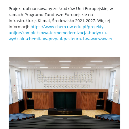
Szkoła Doktorska Nauk Ścisłych i Przyrodniczych
Projekt dofinansowany ze środków Unii Europejskiej w
ramach Programu Fundusze Europejskie na
Infrastrukturę, Klimat, Środowisko 2021-2027. Więcej
Archiwum
informacji:
https://www.chem.uw.edu.pl/projekty-
unijne/kompleksowa-termomodernizacja-budynku-
wydzialu-chemii-uw-przy-ul-pasteura-1-w-warszawie/
Studia doktoranckie
TRI-BIO-CHEM
RadFarm
Doktoraty wdrożeniowe
Struktura