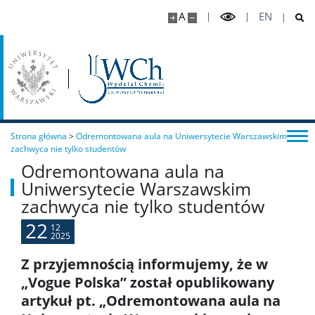
Chemia medyczna II stopnia
A
EN
Radiogenomika II stopnia
Studia w ramach MISMaP
Studia podyplomowe
Strona główna
>
Odremontowana aula na Uniwersytecie Warszawskim
zachwyca nie tylko studentów
Odremontowana aula na
Dziekanat Studencki
Uniwersytecie Warszawskim
zachwyca nie tylko studentów
Pełnomocniczka ds. osób ze specjalnymi
22
potrzebami edukacyjnymi
12
2025
Z przyjemnością informujemy, że w
Sprawy socjalne/Stypendia
„Vogue Polska” został opublikowany
artykuł pt. „Odremontowana aula na
Samorząd Studencki