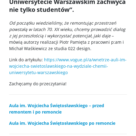
Uniwersytecie Warszawskim zachwyca
nie tylko studentów”.
Praktyki Studenckie
Od początku wiedzieliśmy, że remontując przestrzeń
powstałą w latach 70. XX wieku, chcemy prowadzić dialog
Program ERASMUS+
z jej przeszłością i wykorzystać potencjał, jaki daje
–
mówią autorzy realizacji Piotr Pamięta z pracowni p:am i
Michał Waśkiewicz ze studia 022 design.
Program MOST
Link do artykułu:
https://www.vogue.pl/a/wnetrze-auli-im-
wojciecha-swietoslawskiego-na-wydziale-chemii-
Koła naukowe
uniwersytetu-warszawskiego
Zachęcamy do przeczytania!
Oprogramowanie
Aula im. Wojciecha Świętosławskiego – przed
STUDENT STUDENTOWI
remontem i po remoncie
Aula im. Wojciecha Świętosławskiego po remoncie
Doktoranci