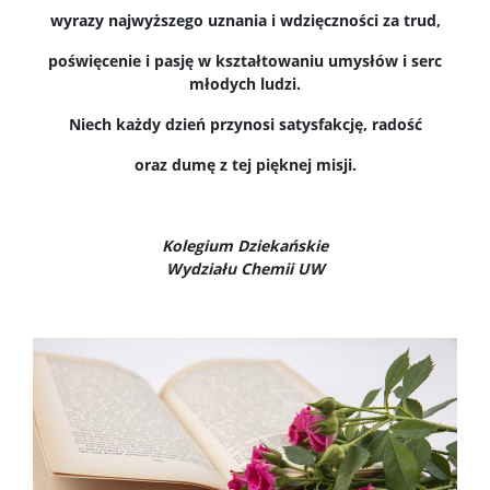
Studia w ramach MISMaP
wyrazy najwyższego uznania i wdzięczności za trud,
poświęcenie i pasję w kształtowaniu umysłów i serc
młodych ludzi.
Studia podyplomowe
Niech każdy dzień przynosi satysfakcję, radość
Dziekanat Studencki
oraz dumę z tej pięknej misji.
Pełnomocniczka ds. osób ze specjalnymi
potrzebami edukacyjnymi
Kolegium Dziekańskie
Wydziału Chemii UW
Sprawy socjalne/Stypendia
Samorząd Studencki
Praktyki Studenckie
Program ERASMUS+