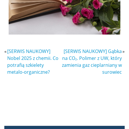
Program MOST
Koła naukowe
«
[SERWIS NAUKOWY]
[SERWIS NAUKOWY] Gąbka
»
Oprogramowanie
Nobel 2025 z chemii. Co
na CO₂. Polimer z UW, który
potrafią szkielety
zamienia gaz cieplarniany w
STUDENT STUDENTOWI
metalo-organiczne?
surowiec
Doktoranci
Szkoła Doktorska Nauk Ścisłych i Przyrodniczych
Archiwum