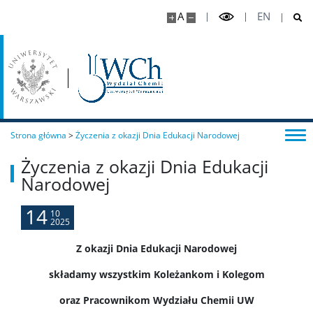
A
EN
Nanoinżynieria
Studia II stopnia (magisterskie)
Chemia II stopnia
Strona główna
>
Życzenia z okazji Dnia Edukacji Narodowej
Chemia stosowana II stopnia
Życzenia z okazji Dnia Edukacji
Narodowej
Master Studies in Chemistry in English (EN)
14
10
2025
Chemia medyczna II stopnia
Z okazji Dnia Edukacji Narodowej
składamy wszystkim Koleżankom i Kolegom
Radiogenomika II stopnia
oraz Pracownikom Wydziału Chemii UW