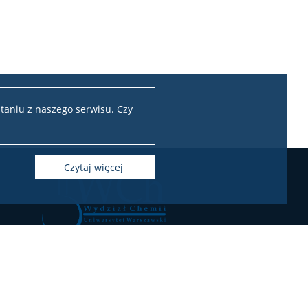
taniu z naszego serwisu. Czy
czytaj więcej
Chemii Uniwersytetu Warszawskiego
ul. Pasteura 1, 02-093 Warszawa
l.: 22 55 26 212-211 (Biuro Dziekana),
55 26 204-207 (Dziekanat Studencki),