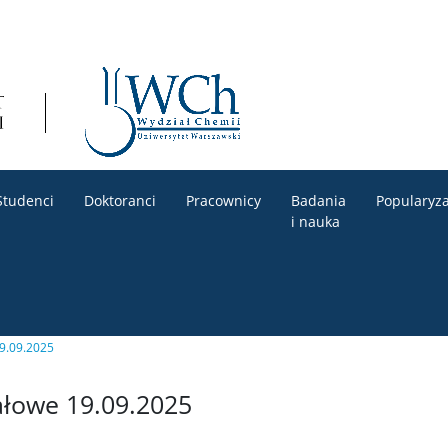
Studenci
Doktoranci
Pracownicy
Badania
Popularyza
i nauka
9.09.2025
łowe 19.09.2025