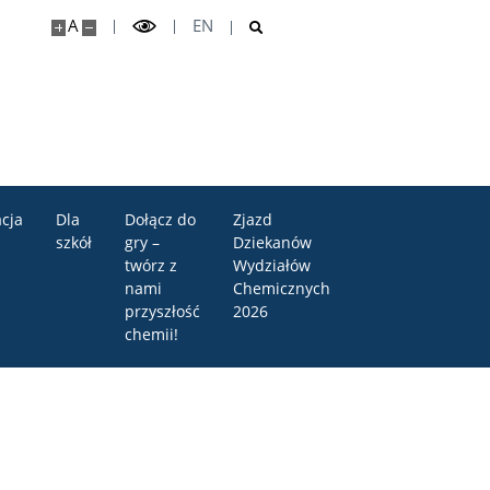
A
EN
cja
Dla
Dołącz do
Zjazd
szkół
gry –
Dziekanów
twórz z
Wydziałów
nami
Chemicznych
przyszłość
2026
chemii!