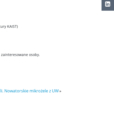
tury KAIST)
 zainteresowane osoby.
i. Nowatorskie mikrożele z UW
»