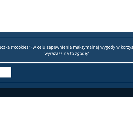
teczka ("cookies") w celu zapewnienia maksymalnej wygody w korzys
wyrażasz na to zgodę?
Wydział 
te
22 