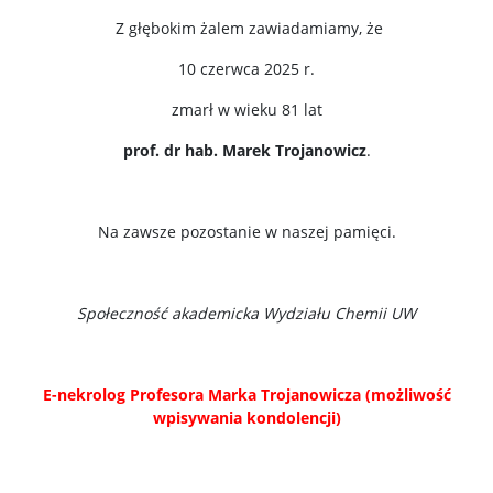
Z głębokim żalem zawiadamiamy, że
Konferencje
10 czerwca 2025 r.
zmarł w wieku 81 lat
Stopnie i tytuły
prof. dr hab. Marek Trojanowicz
.
Repozytorium „Dane Badawcze UW”
Na zawsze pozostanie w naszej pamięci.
Serwis Naukowy UW
Społeczność akademicka Wydziału Chemii UW
Baza publikacji
Nasze osiągnięcia
E-nekrolog Profesora Marka Trojanowicza (możliwość
wpisywania kondolencji)
Popularyzacja