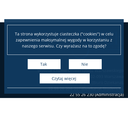
Ta strona wykorzystuje ciasteczka ("cookies") w celu
zapewnienia maksymalnej wygody w korzystaniu z
naszego serwisu. Czy wyrażasz na to zgodę?
Tak
Nie
Wydział Chemii Uniwersytetu Warszawskiego
ul. Pasteura 1, 02-093 Warszawa
czytaj więcej
tel.: 22 55 26 212-211 (Biuro Dziekana),
22 55 26 204-207 (Dziekanat Studencki),
22 55 26 230 (Administracja)
Deklaracja dostępności
Facebook
Twitter
Youtube
Instagram
LinkedIn