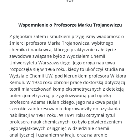
***
Spotkasz nas
Wspomnienie o Profesorze Marku Trojanowiczu
Wykłady z ciekawej chemii
Z głębokim żalem i smutkiem przyjęliśmy wiadomość o
śmierci profesora Marka Trojanowicza, wybitnego
WChemii, czyli lab od podszewki
chemika i naukowca, którego praktycznie całe życie
zawodowe związane było z Wydziałem Chemii
Uniwersytetu Warszawskiego. Jego droga naukowa
WChemii, czyli studia od podszewki
rozpoczęła się w 1966 roku, kiedy to ukończył studia na
Wydziale Chemii UW, pod kierunkiem profesora Wiktora
Kemuli. W 1974 roku obronił pracę doktorską dotyczącą
Exhibition „Chemistry is all around”
teorii miareczkowań kompleksometrycznych z detekcją
potencjometryczną, przygotowywaną pod opieką
Dla szkół
profesora Adama Hulanickiego. Jego naukowa pasja i
szerokie zainteresowania doprowadziły do uzyskania
habilitacji w 1981 roku. W 1991 roku otrzymał tytuł
Dołącz do gry – twórz z nami przyszłość chemii!
profesora nauk chemicznych, co było potwierdzeniem
jego wyjątkowych osiągnięć w dziedzinie chemii
analitycznej i uznaniem w kraju oraz na arenie
Zjazd Dziekanów Wydziałów Chemicznych 2026