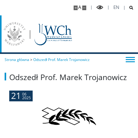
Dokumenty do pobrania
A
EN
Pracownicy
Intranet
Spis pracowników
Strona główna
>
Odszedł Prof. Marek Trojanowicz
Odszedł Prof. Marek Trojanowicz
Strony prywatne
21
Badania i nauka
06
2025
Zespoły badawcze
Seminaria