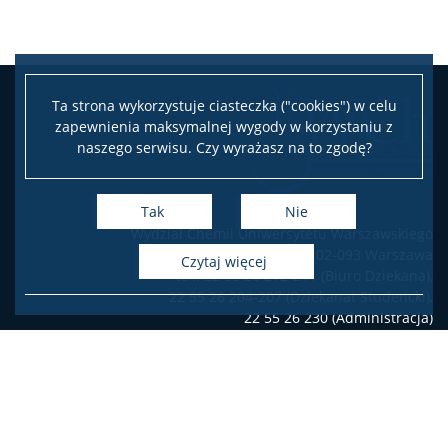
Zjazd Dziekanów Wydziałów Chemicznych 2026
Ta strona wykorzystuje ciasteczka ("cookies") w celu
zapewnienia maksymalnej wygody w korzystaniu z
naszego serwisu. Czy wyrażasz na to zgodę?
Tak
Nie
Wydział Chemii Uniwersytetu Warszawskiego
ul. Pasteura 1, 02-093 Warszawa
czytaj więcej
tel.: 22 55 26 212-211 (Biuro Dziekana),
22 55 26 204-207 (Dziekanat Studencki),
22 55 26 230 (Administracja)
Deklaracja dostępności
Facebook
Twitter
Youtube
Instagram
LinkedIn