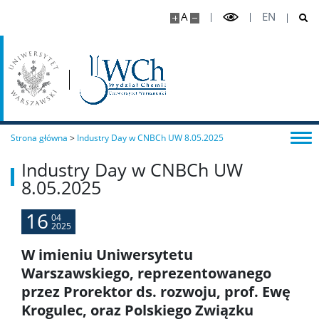
A
EN
Koła naukowe
Oprogramowanie
STUDENT STUDENTOWI
Strona główna
>
Industry Day w CNBCh UW 8.05.2025
Industry Day w CNBCh UW
Doktoranci
8.05.2025
Szkoła Doktorska Nauk Ścisłych i Przyrodniczych
16
04
2025
W imieniu Uniwersytetu
Archiwum
Warszawskiego, reprezentowanego
przez Prorektor ds. rozwoju, prof. Ewę
Studia doktoranckie
Krogulec, oraz Polskiego Związku