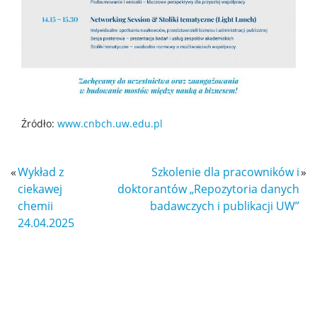
Spotkasz nas
Wykłady z ciekawej chemii
WChemii, czyli lab od podszewki
Źródło:
www.cnbch.uw.edu.pl
WChemii, czyli studia od podszewki
«
Wykład z
Szkolenie dla pracowników i
»
ciekawej
doktorantów „Repozytoria danych
Exhibition „Chemistry is all around”
chemii
badawczych i publikacji UW”
24.04.2025
Dla szkół
Dołącz do gry – twórz z nami przyszłość chemii!