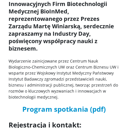
Innowacyjnych Firm Biotechnologii
TRI-BIO-CHEM
Medycznej BioInMed,
reprezentowanego przez Prezes
Zarządu Martę Winiarską, serdecznie
RadFarm
zapraszamy na Industry Day,
poświęcony współpracy nauki z
Doktoraty wdrożeniowe
biznesem.
Wydarzenie zainicjowane przez Centrum Nauk
Struktura
Biologiczno-Chemicznych UW oraz Centrum Biznesu UW i
wsparte przez Wojskowy Instytut Medyczny Państwowy
Instytut Badawczy zgromadzi przedstawicieli nauki,
Regulaminy/zasady
biznesu i administracji publicznej, tworząc przestrzeń do
rozmów o kluczowych wyzwaniach i innowacjach w
biotechnologii medycznej.
Procedura przewodu doktorskiego
Program spotkania (pdf)
Ubezpieczenie zdrowotne
Rejestracja i kontakt: