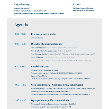
Konferencje
Stopnie i tytuły
Repozytorium „Dane Badawcze UW”
Serwis Naukowy UW
Baza publikacji
Nasze osiągnięcia
Popularyzacja