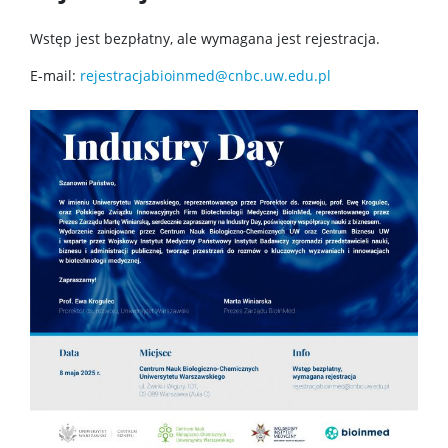
Dokumenty do pobrania
Wstęp jest bezpłatny, ale wymagana jest rejestracja.
Pracownicy
E-mail:
rejestracjabioinmed@cnbc.uw.edu.pl
Intranet
Spis pracowników
Strony prywatne
Badania i nauka
Zespoły badawcze
Seminaria