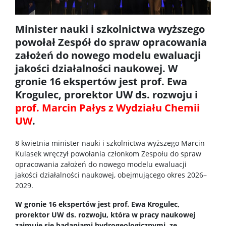
Archiwum
Minister nauki i szkolnictwa wyższego
powołał Zespół do spraw opracowania
Studia doktoranckie
założeń do nowego modelu ewaluacji
jakości działalności naukowej. W
TRI-BIO-CHEM
gronie 16 ekspertów jest prof. Ewa
Krogulec, prorektor UW ds. rozwoju i
prof. Marcin Pałys z Wydziału Chemii
RadFarm
UW
.
Doktoraty wdrożeniowe
8 kwietnia minister nauki i szkolnictwa wyższego Marcin
Kulasek wręczył powołania członkom Zespołu do spraw
opracowania założeń do nowego modelu ewaluacji
Struktura
jakości działalności naukowej, obejmującego okres 2026–
2029.
Regulaminy/zasady
W gronie 16 ekspertów jest prof. Ewa Krogulec,
prorektor UW ds. rozwoju, która w pracy naukowej
zajmuje się badaniami hydrogeologicznymi, ze