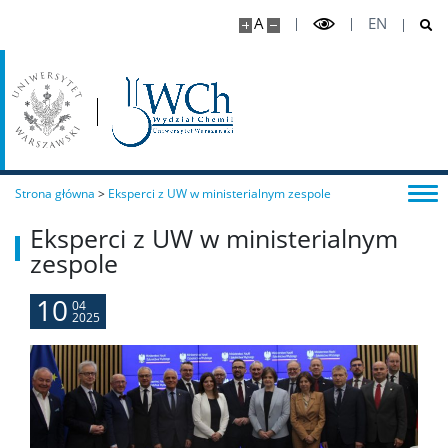
A
EN
Program ERASMUS+
Program MOST
Koła naukowe
Strona główna
>
Eksperci z UW w ministerialnym zespole
Eksperci z UW w ministerialnym
Oprogramowanie
zespole
STUDENT STUDENTOWI
10
04
2025
Doktoranci
Szkoła Doktorska Nauk Ścisłych i Przyrodniczych