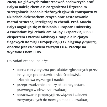
2020). Do głównych zainteresowań badawczych prof.
Pałysa należą chemia nieorganiczna i fizyczna, w
szczególności badanie złożonych zjawisk transportu w
Zespoły badawcze
układach elektrochemicznych oraz zastosowanie
metod sztucznej inteligencji w chemii. Prof. Marcin
Pałys angażuje się w działania European University
Seminaria
Association: był członkiem Grupy Eksperckiej RIS3 i
ekspertem External Advisory Group dla inicjatyw
Konferencje
flagowych Komisji Europejskiej (
FET Flagship projects
),
obecnie jest członkiem zarządu EUA. Pracuje na
Wydziale Chemii UW.
Stopnie i tytuły
Do zadań zespołu należy:
ocena merytoryczna postulatów zgłoszonych przez
Repozytorium „Dane Badawcze UW”
instytucje przedstawicielskie środowiska
szkolnictwa wyższego i nauki;
przeprowadzenie analizy aktualnego stanu
Serwis Naukowy UW
prawnego w obszarze ewaluacji;
opracowanie propozycji rozwiązań i założeń
merytorycznych do nowego modelu ewaluacji.
Baza publikacji