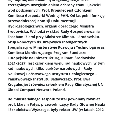
Procedura przewodu doktorskiego
szczególnym uwzględnieniem ochrony stanu i jakości
wód podziemnych. Prof. Krogulec jest członkiem
Komitetu Gospodarki Wodnej PAN. Od lat pełni funkcję
Ubezpieczenie zdrowotne
przewodniczącej Komisji Dokumentacji
Hydrogeologicznych, organu doradczego Ministra
Środowiska. Wchodzi w skład Rady Gospodarowania
Dokumenty do pobrania
Zasobami Ziemi przy Ministrze Klimatu i Środowiska,
Grup Roboczych ds. Krajowych Inteligentnych
Specjalizacji w Ministerstwie Rozwoju i Technologii oraz
Pracownicy
Komitetu Monitorującego Program Fundusze
Europejskie na Infrastrukturę, Klimat, Środowisko
2021–2027. Jest członkiem wielu rad naukowych, w tym
Intranet
rad naukowych kilku parków narodowych, Rady
Naukowej Państwowego Instytutu Geologicznego –
Państwowego Instytutu Badawczego. Prof. Ewa
Spis pracowników
Krogulec jest również członkiem Rady Klimatycznej UN
Global Compact Network Poland.
Strony prywatne
Do ministerialnego zespołu został powołany również
prof. Marcin Pałys, przewodniczący Rady Głównej Nauki
i Szkolnictwa Wyższego, były rektor UW (w latach 2012–
Badania i nauka