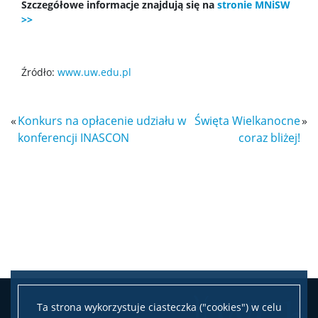
Szczegółowe informacje znajdują się na
stronie MNiSW
>>
Nasze osiągnięcia
Popularyzacja
Źródło:
www.uw.edu.pl
Spotkasz nas
«
Konkurs na opłacenie udziału w
Święta Wielkanocne
»
konferencji INASCON
coraz bliżej!
Wykłady z ciekawej chemii
WChemii, czyli lab od podszewki
WChemii, czyli studia od podszewki
Exhibition „Chemistry is all around”
Ta strona wykorzystuje ciasteczka ("cookies") w celu