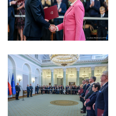
Procedura przewodu doktorskiego
Ubezpieczenie zdrowotne
Dokumenty do pobrania
Pracownicy
Intranet
Spis pracowników
Strony prywatne