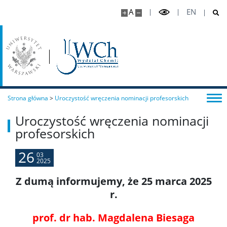
A
EN
Praktyki Studenckie
Program ERASMUS+
Program MOST
Strona główna
>
Uroczystość wręczenia nominacji profesorskich
Koła naukowe
Uroczystość wręczenia nominacji
profesorskich
Oprogramowanie
26
03
2025
STUDENT STUDENTOWI
Z dumą informujemy, że 25 marca 2025
r.
Doktoranci
prof. dr hab. Magdalena Biesaga