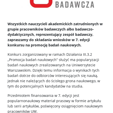
Studia podyplomowe
Dziekanat Studencki
Wszystkich nauczycieli akademickich zatrudnionych w
grupie pracowników badawczych albo badawczo-
dydaktycznych, reprezentujący zespół badawczy,
Pełnomocniczka ds. osób ze specjalnymi
zapraszamy do składania wniosków w 7. edycji
potrzebami edukacyjnymi
konkursu na promocję badań naukowych.
Sprawy socjalne/Stypendia
Konkurs zorganizowany w ramach Działania III.3.2
„Promocja badań naukowych” służyć ma popularyzacji
badań naukowych zrealizowanych na Uniwersytecie
Samorząd Studencki
Warszawskim. Dzięki temu informacja o wynikach tych
badań dotrze do odbiorców interesujących się nauką,
jednak nie należących do ścisłego grona naukowego, w
Praktyki Studenckie
tym do potencjalnych kandydatów na studia.
Przedmiotem finansowania w 7. edycji jest
Program ERASMUS+
popularnonaukowy materiał prasowy w formie artykułu
lub serii artykułów, poświęcony osiągnięciom naukowym
pracowników UW.