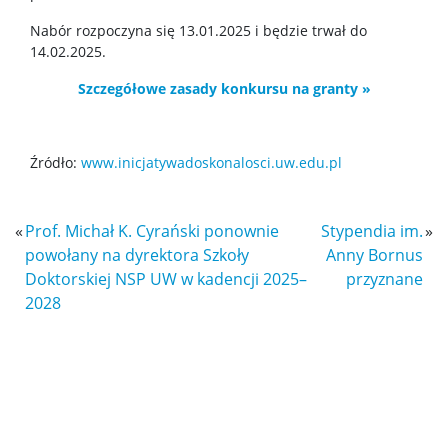
Program MOST
Nabór rozpoczyna się 13.01.2025 i będzie trwał do
14.02.2025.
Koła naukowe
Szczegółowe zasady konkursu na granty »
Oprogramowanie
Źródło:
www.inicjatywadoskonalosci.uw.edu.pl
STUDENT STUDENTOWI
«
Prof. Michał K. Cyrański ponownie
Stypendia im.
»
Doktoranci
powołany na dyrektora Szkoły
Anny Bornus
Doktorskiej NSP UW w kadencji 2025–
przyznane
2028
Szkoła Doktorska Nauk Ścisłych i Przyrodniczych
Archiwum
Studia doktoranckie