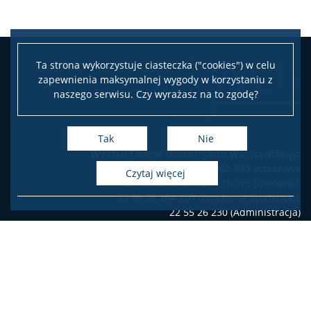
TRI-BIO-CHEM
Ta strona wykorzystuje ciasteczka ("cookies") w celu
RadFarm
zapewnienia maksymalnej wygody w korzystaniu z
naszego serwisu. Czy wyrażasz na to zgodę?
Doktoraty wdrożeniowe
Tak
Nie
Wydział Chemii Uniwersytetu Warszawskiego
Struktura
ul. Pasteura 1, 02-093 Warszawa
czytaj więcej
tel.: 22 55 26 212-211 (Biuro Dziekana),
22 55 26 204-207 (Dziekanat Studencki),
Regulaminy/zasady
22 55 26 230 (Administracja)
Procedura przewodu doktorskiego
Deklaracja dostępności
Facebook
Twitter
Youtube
Instagram
LinkedIn
Ubezpieczenie zdrowotne