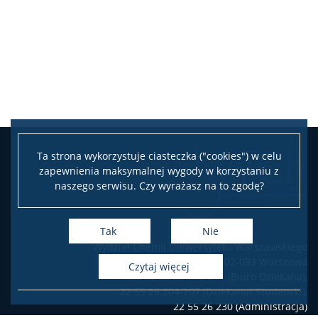
Pełnomocniczka ds. osób ze specjalnymi
potrzebami edukacyjnymi
Sprawy socjalne/Stypendia
Samorząd Studencki
Praktyki Studenckie
Ta strona wykorzystuje ciasteczka ("cookies") w celu
zapewnienia maksymalnej wygody w korzystaniu z
naszego serwisu. Czy wyrażasz na to zgodę?
Program ERASMUS+
Tak
Nie
Program MOST
Wydział Chemii Uniwersytetu Warszawskiego
ul. Pasteura 1, 02-093 Warszawa
czytaj więcej
tel.: 22 55 26 212-211 (Biuro Dziekana),
Koła naukowe
22 55 26 204-207 (Dziekanat Studencki),
22 55 26 230 (Administracja)