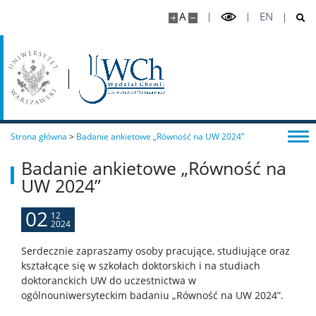
Chemia I stopnia
A
EN
Chemia jądrowa i radiofarmaceutyki I stopnia
Studia I stopnia (inżynierskie)
Chemia medyczna I stopnia
Strona główna
>
Badanie ankietowe „Równość na UW 2024”
Badanie ankietowe „Równość na
Chemiczna analiza instrumentalna I stopnia
UW 2024”
02
12
Nanoinżynieria
2024
Serdecznie zapraszamy osoby pracujące, studiujące oraz
Studia II stopnia (magisterskie)
kształcące się w szkołach doktorskich i na studiach
doktoranckich UW do uczestnictwa w
ogólnouniwersyteckim badaniu „Równość na UW 2024”.
Chemia II stopnia