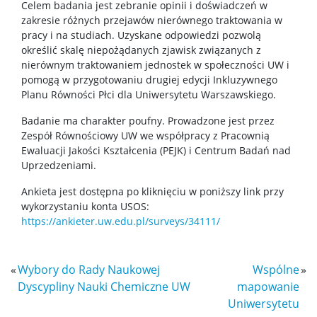
Celem badania jest zebranie opinii i doświadczeń w
zakresie różnych przejawów nierównego traktowania w
Chemia stosowana II stopnia
pracy i na studiach. Uzyskane odpowiedzi pozwolą
określić skalę niepożądanych zjawisk związanych z
nierównym traktowaniem jednostek w społeczności UW i
Master Studies in Chemistry in English (EN)
pomogą w przygotowaniu drugiej edycji Inkluzywnego
Planu Równości Płci dla Uniwersytetu Warszawskiego.
Chemia medyczna II stopnia
Badanie ma charakter poufny. Prowadzone jest przez
Zespół Równościowy UW we współpracy z Pracownią
Ewaluacji Jakości Kształcenia (PEJK) i Centrum Badań nad
Radiogenomika II stopnia
Uprzedzeniami.
Ankieta jest dostępna po kliknięciu w poniższy link przy
Studia w ramach MISMaP
wykorzystaniu konta USOS:
https://ankieter.uw.edu.pl/surveys/34111/
Studia podyplomowe
«
Wybory do Rady Naukowej
Wspólne
»
Dyscypliny Nauki Chemiczne UW
mapowanie
Dziekanat Studencki
Uniwersytetu