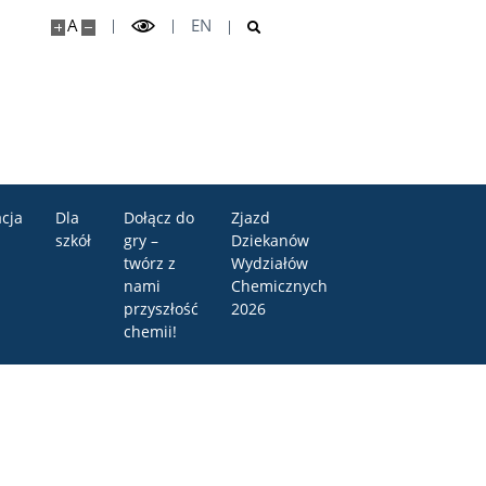
A
EN
cja
Dla
Dołącz do
Zjazd
szkół
gry –
Dziekanów
twórz z
Wydziałów
nami
Chemicznych
przyszłość
2026
chemii!