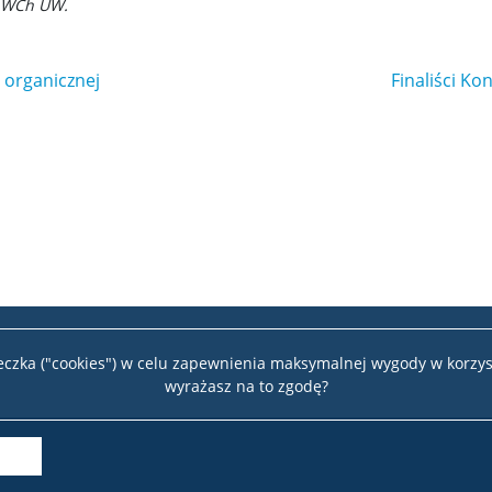
 WCh UW.
i organicznej
Finaliści K
teczka ("cookies") w celu zapewnienia maksymalnej wygody w korzys
wyrażasz na to zgodę?