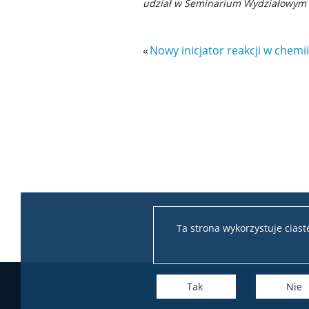
udział w Seminarium Wydziałowym
«
Nowy inicjator reakcji w chemi
Ta strona wykorzystuje cias
Tak
Nie