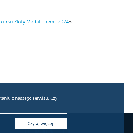
onkursu Złoty Medal Chemii 2024
»
taniu z naszego serwisu. Czy
czytaj więcej