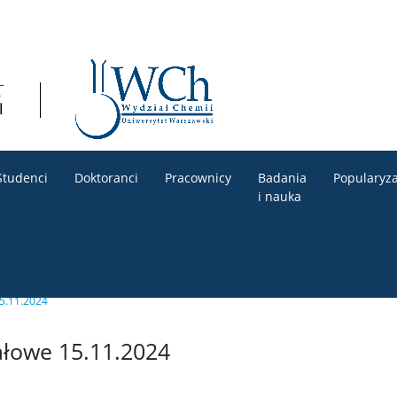
Studenci
Doktoranci
Pracownicy
Badania
Popularyza
i nauka
5.11.2024
łowe 15.11.2024