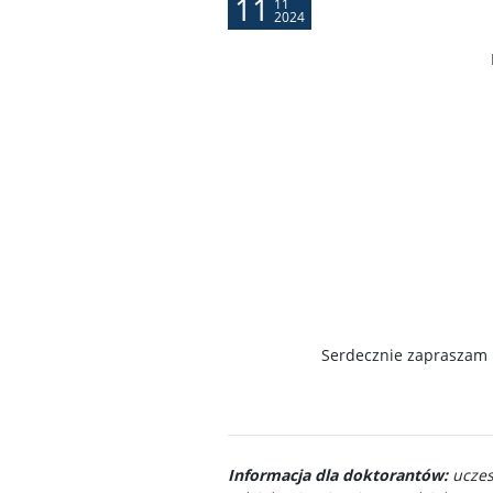
11
11
2024
Serdecznie zapraszam 
Informacja dla doktorantów:
uczes