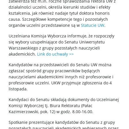
zatwierdza też m.in. roczne sprawozdania rektora UW z
TRI-BIO-CHEM
działalności uczelni, określa kierunki studiów i efekty
kształcenia, jak również nadaje tytuł doktora honoris
causa. Szczegółowe kompetencje tego i pozostałych
RadFarm
organów uczelni przedstawione są w
Statucie UW
.
Uczelniana Komisja Wyborcza informuje, że rozpoczęły
Doktoraty wdrożeniowe
się wybory uzupełniające do Senatu Uniwersytetu
Warszawskiego z grupy pozostałych nauczycieli
akademickich.
Link do uchwały >>
Struktura
Kandydatów na przedstawicieli do Senatu UW można
zgłaszać spośród grupy pracowników będących
Regulaminy/zasady
nauczycielami akademickimi innych niż profesorowie i
profesorowie uczelni. UKW przyjmuje zgłoszenia do 4
listopada.
Procedura przewodu doktorskiego
Kandydaci do Senatu składają dokumenty do Uczelnianej
Komisji Wyborczej tj. Biura Rektoratu (Pałac
Ubezpieczenie zdrowotne
Kazimierzowski, pok. 12) w godz. 8.00-16.00.
Spotkanie prezentujące kandydatów do Senatu z grupy
Dokumenty do pobrania
pozostałych nauczycieli akademickich wybieranych przez