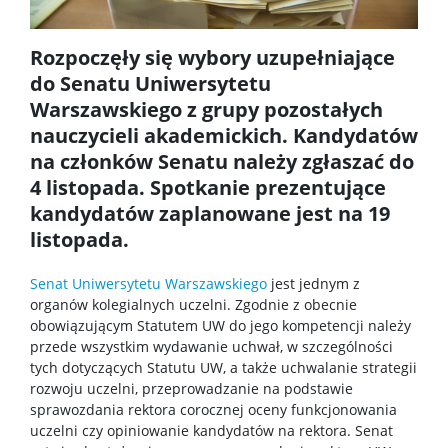
Koła naukowe
Rozpoczęły się wybory uzupełniające
do Senatu Uniwersytetu
Oprogramowanie
Warszawskiego z grupy pozostałych
nauczycieli akademickich. Kandydatów
na członków Senatu należy zgłaszać do
STUDENT STUDENTOWI
4 listopada. Spotkanie prezentujące
kandydatów zaplanowane jest na 19
Doktoranci
listopada.
Szkoła Doktorska Nauk Ścisłych i Przyrodniczych
Senat Uniwersytetu Warszawskiego
jest jednym z
organów kolegialnych uczelni. Zgodnie z obecnie
obowiązującym Statutem UW do jego kompetencji należy
Archiwum
przede wszystkim wydawanie uchwał, w szczególności
tych dotyczących Statutu UW, a także uchwalanie strategii
rozwoju uczelni, przeprowadzanie na podstawie
Studia doktoranckie
sprawozdania rektora corocznej oceny funkcjonowania
uczelni czy opiniowanie kandydatów na rektora. Senat