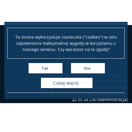
Konferencje
Stopnie i tytuły
Ta strona wykorzystuje ciasteczka ("cookies") w celu
zapewnienia maksymalnej wygody w korzystaniu z
Repozytorium „Dane Badawcze UW”
naszego serwisu. Czy wyrażasz na to zgodę?
Serwis Naukowy UW
Tak
Nie
Wydział Chemii Uniwersytetu Warszawskiego
ul. Pasteura 1, 02-093 Warszawa
Baza publikacji
czytaj więcej
tel.: 22 55 26 212-211 (Biuro Dziekana),
22 55 26 204-207 (Dziekanat Studencki),
22 55 26 230 (Administracja)
Nasze osiągnięcia
Deklaracja dostępności
Popularyzacja