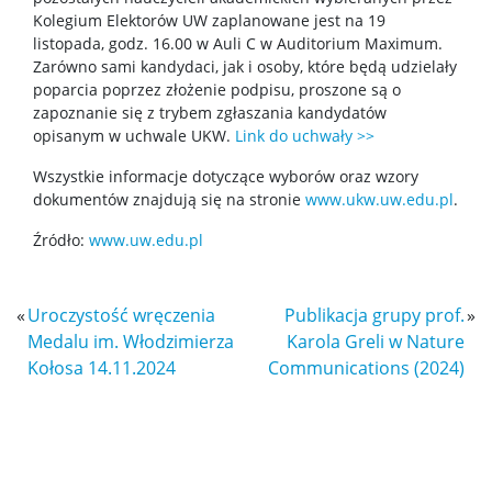
Kolegium Elektorów UW zaplanowane jest na 19
listopada, godz. 16.00 w Auli C w Auditorium Maximum.
Pracownicy
Zarówno sami kandydaci, jak i osoby, które będą udzielały
poparcia poprzez złożenie podpisu, proszone są o
zapoznanie się z trybem zgłaszania kandydatów
Intranet
opisanym w uchwale UKW.
Link do uchwały >>
Wszystkie informacje dotyczące wyborów oraz wzory
Spis pracowników
dokumentów znajdują się na stronie
www.ukw.uw.edu.pl
.
Źródło:
www.uw.edu.pl
Strony prywatne
«
Uroczystość wręczenia
Publikacja grupy prof.
»
Badania i nauka
Medalu im. Włodzimierza
Karola Greli w Nature
Kołosa 14.11.2024
Communications (2024)
Zespoły badawcze
Seminaria